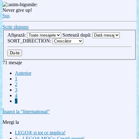
Never give up!
Sus
Scrie răspuns
Afişează:
Sortează după:
SORT_DIRECTION:
71 mesaje
Anterior
1
2
3
4
5
Înapoi la “International”
Mergi la
LEGO® si tot ce implica!
↳ LEGO® MOCs: Creatii proprii