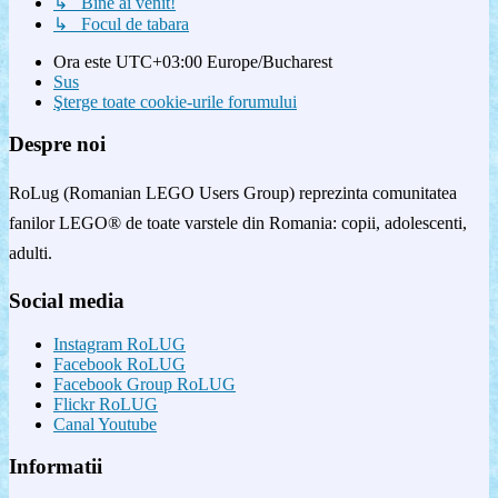
↳ Bine ai venit!
↳ Focul de tabara
Ora este UTC+03:00 Europe/Bucharest
Sus
Şterge toate cookie-urile forumului
Despre noi
RoLug (Romanian LEGO Users Group) reprezinta comunitatea
fanilor LEGO® de toate varstele din Romania: copii, adolescenti,
adulti.
Social media
Instagram RoLUG
Facebook RoLUG
Facebook Group RoLUG
Flickr RoLUG
Canal Youtube
Informatii