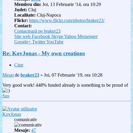
Membru din:
Joi, 13 Februarie '14, ora 10:29
Judet:
Cluj
Localitate:
Cluj-Napoca
Flickr:
https://www.flickr.com/photos/braker23/
Contact:
Contactează pe braker23
Site web
Facebook
Skype
Yahoo Messenger
Google+
Twitter
YouTube
Re: KovJonas - My own creations
Citat
Mesaj
de
braker23
»
Joi, 07 Februarie '19, ora 10:28
Very good work! 448% funded already is something to be proud of
Sus
KovJonas
comunicativ
Mesaje:
47