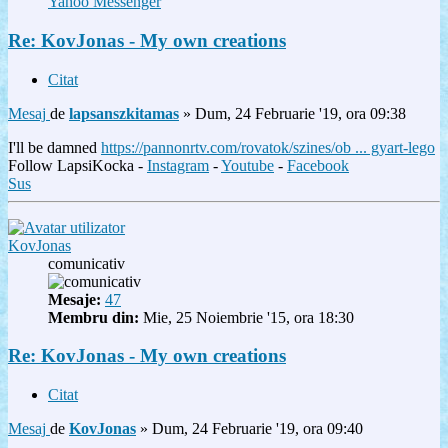
Yahoo Messenger
Re: KovJonas - My own creations
Citat
Mesaj
de
lapsanszkitamas
»
Dum, 24 Februarie '19, ora 09:38
I'll be damned
https://pannonrtv.com/rovatok/szines/ob ... gyart-lego
Follow LapsiKocka -
Instagram
-
Youtube
-
Facebook
Sus
KovJonas
comunicativ
Mesaje:
47
Membru din:
Mie, 25 Noiembrie '15, ora 18:30
Re: KovJonas - My own creations
Citat
Mesaj
de
KovJonas
»
Dum, 24 Februarie '19, ora 09:40