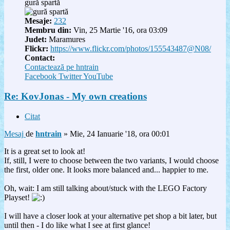
gură spartă
Mesaje:
232
Membru din:
Vin, 25 Martie '16, ora 03:09
Judet:
Maramures
Flickr:
https://www.flickr.com/photos/155543487@N08/
Contact:
Contactează pe hntrain
Facebook
Twitter
YouTube
Re: KovJonas - My own creations
Citat
Mesaj
de
hntrain
»
Mie, 24 Ianuarie '18, ora 00:01
It is a great set to look at!
If, still, I were to choose between the two variants, I would choose
the first, older one. It looks more balanced and... happier to me.
Oh, wait: I am still talking about/stuck with the LEGO Factory
Playset!
I will have a closer look at your alternative pet shop a bit later, but
until then - I do like what I see at first glance!