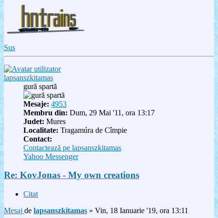
Sus
lapsanszkitamas
gură spartă
Mesaje:
4953
Membru din:
Dum, 29 Mai '11, ora 13:17
Judet:
Mures
Localitate:
Tragamúra de Cîmpie
Contact:
Contactează pe lapsanszkitamas
Yahoo Messenger
Re: KovJonas - My own creations
Citat
Mesaj
de
lapsanszkitamas
»
Vin, 18 Ianuarie '19, ora 13:11