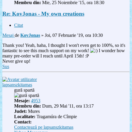
Membru din:
Mie, 25 Noiembrie '15, ora 18:30
Re: KovJonas - My own creations
Citat
Mesaj
de
KovJonas
»
Joi, 07 Februarie '19, ora 10:30
Thank you! Yeah, haha, I thought I won't even get to 100%, so it's
fantastic to see this much support on my work!
I wonder how
many pre-order will I reach until April 15th! :P
Never give up!
Sus
lapsanszkitamas
gură spartă
Mesaje:
4953
Membru din:
Dum, 29 Mai '11, ora 13:17
Judet:
Mures
Localitate:
Tragamúra de Cîmpie
Contact:
Contactează pe lapsanszkitamas