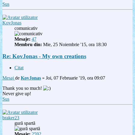
Sus
KovJonas
comunicativ
Mesaje:
47
Membru din:
Mie, 25 Noiembrie '15, ora 18:30
Re: KovJonas - My own creations
Citat
Mesaj
de
KovJonas
»
Joi, 07 Februarie '19, ora 09:07
Thank you so much!
Never give up!
Sus
braker23
gură spartă
Mesaje:
2592