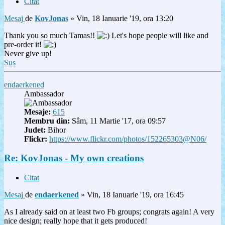
Citat
Mesaj
de
KovJonas
»
Vin, 18 Ianuarie '19, ora 13:20
Thank you so much Tamas!!
Let's hope people will like and
pre-order it!
Never give up!
Sus
endaerkened
Ambassador
Mesaje:
615
Membru din:
Sâm, 11 Martie '17, ora 09:57
Judet:
Bihor
Flickr:
https://www.flickr.com/photos/152265303@N06/
Re: KovJonas - My own creations
Citat
Mesaj
de
endaerkened
»
Vin, 18 Ianuarie '19, ora 16:45
As I already said on at least two Fb groups; congrats again! A very
nice design; really hope that it gets produced!