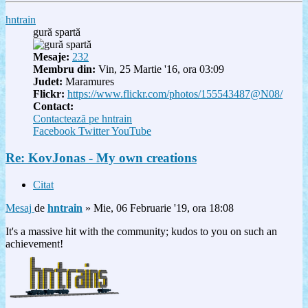
hntrain
gură spartă
Mesaje:
232
Membru din:
Vin, 25 Martie '16, ora 03:09
Judet:
Maramures
Flickr:
https://www.flickr.com/photos/155543487@N08/
Contact:
Contactează pe hntrain
Facebook
Twitter
YouTube
Re: KovJonas - My own creations
Citat
Mesaj
de
hntrain
»
Mie, 06 Februarie '19, ora 18:08
It's a massive hit with the community; kudos to you on such an
achievement!