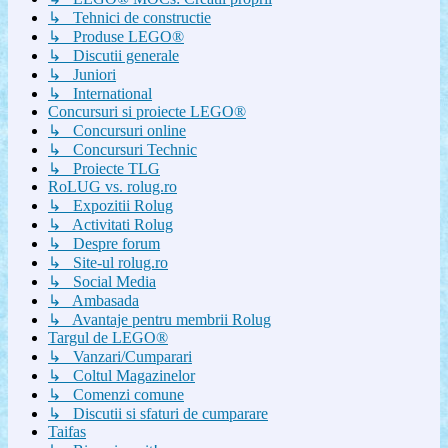
↳ Tehnici de constructie
↳ Produse LEGO®
↳ Discutii generale
↳ Juniori
↳ International
Concursuri si proiecte LEGO®
↳ Concursuri online
↳ Concursuri Technic
↳ Proiecte TLG
RoLUG vs. rolug.ro
↳ Expozitii Rolug
↳ Activitati Rolug
↳ Despre forum
↳ Site-ul rolug.ro
↳ Social Media
↳ Ambasada
↳ Avantaje pentru membrii Rolug
Targul de LEGO®
↳ Vanzari/Cumparari
↳ Coltul Magazinelor
↳ Comenzi comune
↳ Discutii si sfaturi de cumparare
Taifas