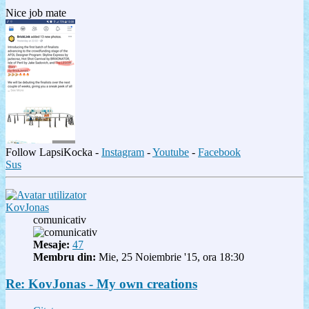
Nice job mate
Follow LapsiKocka -
Instagram
-
Youtube
-
Facebook
Sus
KovJonas
comunicativ
Mesaje:
47
Membru din:
Mie, 25 Noiembrie '15, ora 18:30
Re: KovJonas - My own creations