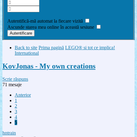
Am uitat parola
Autentifică-mă automat la fiecare vizită
Ascunde starea mea online în această sesiune
Back to site
Prima pagină
LEGO® si tot ce implica!
International
KovJonas - My own creations
Scrie răspuns
71 mesaje
Anterior
1
2
3
4
5
hntrain