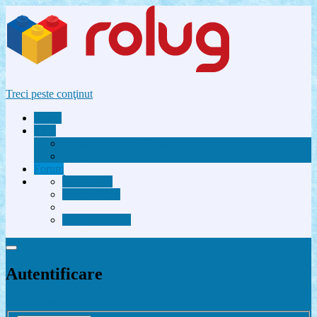
Treci peste conţinut
Acasă
Utile
Avantaje membri Rolug
FAQ
Forum
Înregistrare
Autentificare
Contactează-ne
Autentificare
Înregistrare