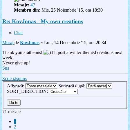
Mesaje:
47
Membru din:
Mie, 25 Noiembrie '15, ora 18:30
Re: KovJonas - My own creations
Citat
Mesaj
de
KovJonas
»
Lun, 14 Decembrie '15, ora 20:34
Thank you arathemis!
I'll post a winter-themed creations next
week!
Never give up!
Sus
Scrie răspuns
Afişează:
Sortează după:
SORT_DIRECTION:
71 mesaje
1
2