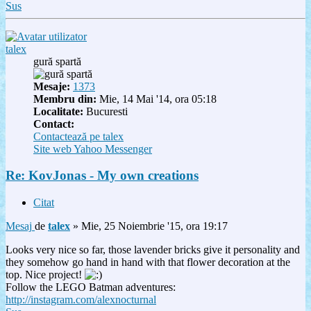
Sus
talex
gură spartă
Mesaje:
1373
Membru din:
Mie, 14 Mai '14, ora 05:18
Localitate:
Bucuresti
Contact:
Contactează pe talex
Site web
Yahoo Messenger
Re: KovJonas - My own creations
Citat
Mesaj
de
talex
»
Mie, 25 Noiembrie '15, ora 19:17
Looks very nice so far, those lavender bricks give it personality and
they somehow go hand in hand with that flower decoration at the
top. Nice project!
Follow the LEGO Batman adventures:
http://instagram.com/alexnocturnal