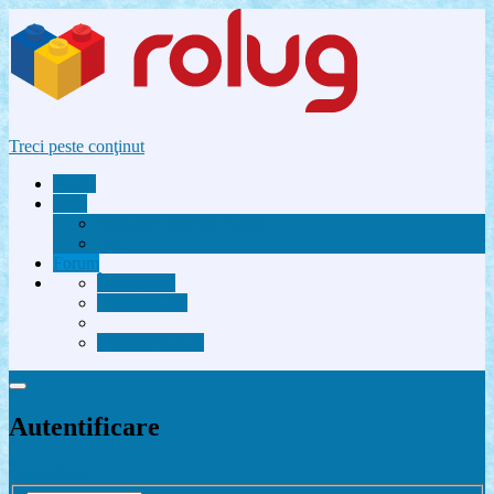
Treci peste conţinut
Acasă
Utile
Avantaje membri Rolug
FAQ
Forum
Înregistrare
Autentificare
Contactează-ne
Autentificare
Înregistrare