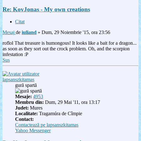
Re: KovJonas - My own creations
Citat
Mesaj
de
iuliand
»
Dum, 29 Noiembrie '15, ora 23:56
roflol That treasure is humongous! It looks like a bait for a dragon...
as soon as they sort out the crock problem. Oh, and the scorpion
infestation :P
Sus
lapsanszkitamas
gură spartă
Mesaje:
4953
Membru din:
Dum, 29 Mai '11, ora 13:17
Judet:
Mures
Localitate:
Tragamúra de Cîmpie
Contact:
Contactează pe lapsanszkitamas
Yahoo Messenger