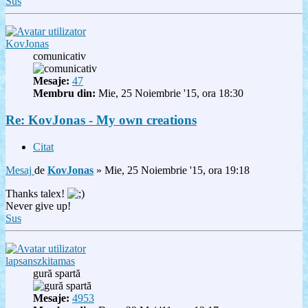
Sus
KovJonas
comunicativ
Mesaje:
47
Membru din:
Mie, 25 Noiembrie '15, ora 18:30
Re: KovJonas - My own creations
Citat
Mesaj
de
KovJonas
»
Mie, 25 Noiembrie '15, ora 19:18
Thanks talex!
Never give up!
Sus
lapsanszkitamas
gură spartă
Mesaje:
4953