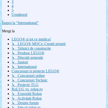
3
4
5
Următorul
Înapoi la “International”
Mergi la
LEGO® si tot ce implica!
↳ LEGO® MOCs: Creatii proprii
↳ Tehnici de constructie
↳ Produse LEGO®
↳ Discutii generale
↳ Juniori
↳ International
Concursuri si proiecte LEGO®
↳ Concursuri online
↳ Concursuri Technic
↳ Proiecte TLG
RoLUG vs. rolug.ro
↳ Expozitii Rolug
↳ Activitati Rolug
↳ Despre forum
↳ Site-ul rolug.ro