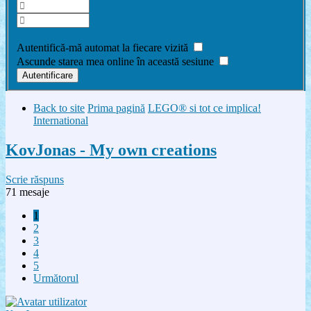
Am uitat parola
Autentifică-mă automat la fiecare vizită
Ascunde starea mea online în această sesiune
Back to site
Prima pagină
LEGO® si tot ce implica!
International
KovJonas - My own creations
Scrie răspuns
71 mesaje
1
2
3
4
5
Următorul