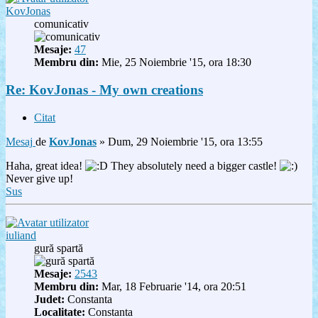
KovJonas
comunicativ
Mesaje:
47
Membru din:
Mie, 25 Noiembrie '15, ora 18:30
Re: KovJonas - My own creations
Citat
Mesaj
de
KovJonas
»
Dum, 29 Noiembrie '15, ora 13:55
Haha, great idea!
They absolutely need a bigger castle!
Never give up!
Sus
iuliand
gură spartă
Mesaje:
2543
Membru din:
Mar, 18 Februarie '14, ora 20:51
Judet:
Constanta
Localitate:
Constanta