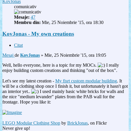
KovJonas
comunicativ
Mesaje:
47
Membru din:
Mie, 25 Noiembrie '15, ora 18:30
KovJonas - My own creations
Citat
Mesaj
de
KovJonas
»
Mie, 25 Noiembrie '15, ora 19:05
Well, hello everyone, here is a topic for my MOCs.
I really
enjoy building custom creations and thinking "out of the box".
Let's see my latest creation -
My fisrt custom modular building
. It
will be a clothing shop once I finish it, but unfortunately it hasn't got
an interior yet..
I used mainly basic white bricks for walls and
the nice "medium levander" plates from the PAB wall for the
frontage. Hope you like it:
LEGO Modular Clothing Shop
by
BrickJonas
, on Flickr
Never give up!