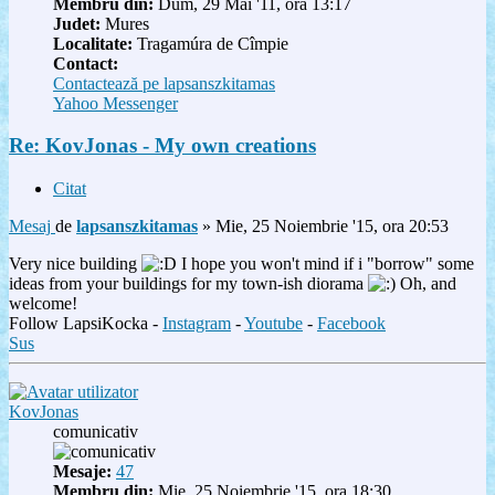
Membru din:
Dum, 29 Mai '11, ora 13:17
Judet:
Mures
Localitate:
Tragamúra de Cîmpie
Contact:
Contactează pe lapsanszkitamas
Yahoo Messenger
Re: KovJonas - My own creations
Citat
Mesaj
de
lapsanszkitamas
»
Mie, 25 Noiembrie '15, ora 20:53
Very nice building
I hope you won't mind if i "borrow" some
ideas from your buildings for my town-ish diorama
Oh, and
welcome!
Follow LapsiKocka -
Instagram
-
Youtube
-
Facebook
Sus
KovJonas
comunicativ
Mesaje:
47
Membru din:
Mie, 25 Noiembrie '15, ora 18:30