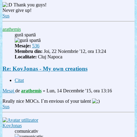
Thank you guys!
Never give up!
Sus
arathemis
gură spartă
Mesaje:
536
Membru din:
Joi, 22 Noiembrie '12, ora 13:24
Localitate:
Cluj Napoca
Re: KovJonas - My own creations
Citat
Mesaj
de
arathemis
»
Lun, 14 Decembrie '15, ora 13:16
Really nice MOCs. I`m envious of your talent
Sus
KovJonas
comunicativ