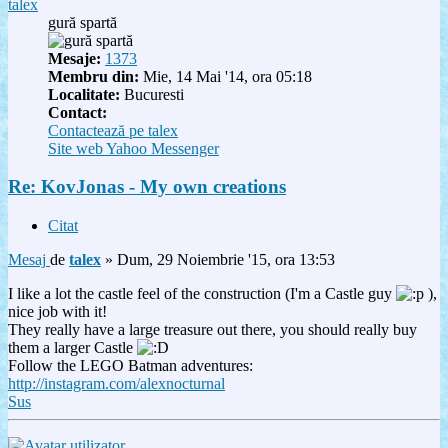
talex
gură spartă
Mesaje:
1373
Membru din:
Mie, 14 Mai '14, ora 05:18
Localitate:
Bucuresti
Contact:
Contactează pe talex
Site web
Yahoo Messenger
Re: KovJonas - My own creations
Citat
Mesaj
de
talex
»
Dum, 29 Noiembrie '15, ora 13:53
I like a lot the castle feel of the construction (I'm a Castle guy
),
nice job with it!
They really have a large treasure out there, you should really buy
them a larger Castle
Follow the LEGO Batman adventures:
http://instagram.com/alexnocturnal
Sus