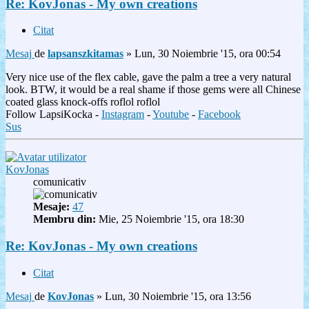
Re: KovJonas - My own creations
Citat
Mesaj
de
lapsanszkitamas
»
Lun, 30 Noiembrie '15, ora 00:54
Very nice use of the flex cable, gave the palm a tree a very natural
look. BTW, it would be a real shame if those gems were all Chinese
coated glass knock-offs roflol roflol
Follow LapsiKocka -
Instagram
-
Youtube
-
Facebook
Sus
KovJonas
comunicativ
Mesaje:
47
Membru din:
Mie, 25 Noiembrie '15, ora 18:30
Re: KovJonas - My own creations
Citat
Mesaj
de
KovJonas
»
Lun, 30 Noiembrie '15, ora 13:56