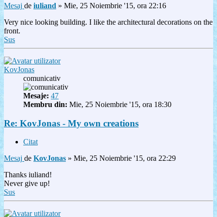
Mesaj
de
iuliand
»
Mie, 25 Noiembrie '15, ora 22:16
Very nice looking building. I like the architectural decorations on the
front.
Sus
KovJonas
comunicativ
Mesaje:
47
Membru din:
Mie, 25 Noiembrie '15, ora 18:30
Re: KovJonas - My own creations
Citat
Mesaj
de
KovJonas
»
Mie, 25 Noiembrie '15, ora 22:29
Thanks iuliand!
Never give up!
Sus