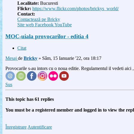
Localitate:
Bucuresti
Flickr:
https://www.flickr.com/photos/brickys_world/
Contact:
Contactează pe Bricky
Site web
Facebook
YouTube
MOC-uiala provocarilor - editia 4
Citat
Mesaj
de
Bricky
»
Sâm, 15 Ianuarie '22, ora 18:17
Provocarile s-au intors cu o noua editie. Regulamentul il vedeti aici , i
Sus
This topic has
61
replies
You must be a registered member and logged in to view the replie
Înregistrare
Autentificare