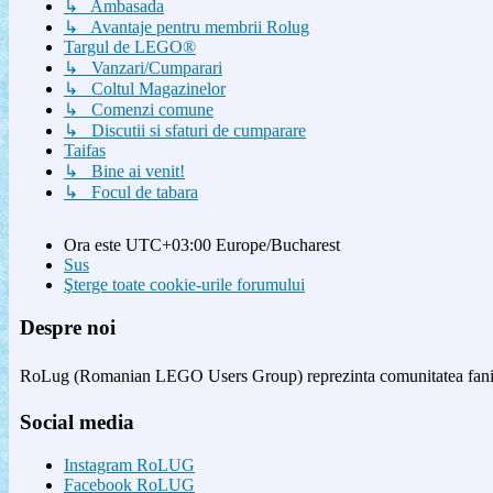
↳ Ambasada
↳ Avantaje pentru membrii Rolug
Targul de LEGO®
↳ Vanzari/Cumparari
↳ Coltul Magazinelor
↳ Comenzi comune
↳ Discutii si sfaturi de cumparare
Taifas
↳ Bine ai venit!
↳ Focul de tabara
Ora este UTC+03:00 Europe/Bucharest
Sus
Şterge toate cookie-urile forumului
Despre noi
RoLug (Romanian LEGO Users Group) reprezinta comunitatea fanilor
Social media
Instagram RoLUG
Facebook RoLUG