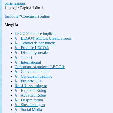
Scrie răspuns
1 mesaj • Pagina
1
din
1
Înapoi la “Concursuri online”
Mergi la
LEGO® si tot ce implica!
↳ LEGO® MOCs: Creatii proprii
↳ Tehnici de constructie
↳ Produse LEGO®
↳ Discutii generale
↳ Juniori
↳ International
Concursuri si proiecte LEGO®
↳ Concursuri online
↳ Concursuri Technic
↳ Proiecte TLG
RoLUG vs. rolug.ro
↳ Expozitii Rolug
↳ Activitati Rolug
↳ Despre forum
↳ Site-ul rolug.ro
↳ Social Media