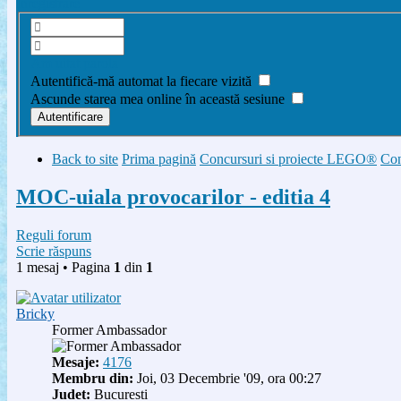
Înregistrare
Am uitat parola
Autentifică-mă automat la fiecare vizită
Ascunde starea mea online în această sesiune
Back to site
Prima pagină
Concursuri si proiecte LEGO®
Con
MOC-uiala provocarilor - editia 4
Reguli forum
Scrie răspuns
1 mesaj • Pagina
1
din
1
Bricky
Former Ambassador
Mesaje:
4176
Membru din:
Joi, 03 Decembrie '09, ora 00:27
Judet:
Bucuresti