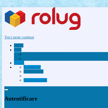
Treci peste conţinut
Acasă
Utile
Avantaje membri Rolug
FAQ
Forum
Înregistrare
Autentificare
Contactează-ne
Autentificare