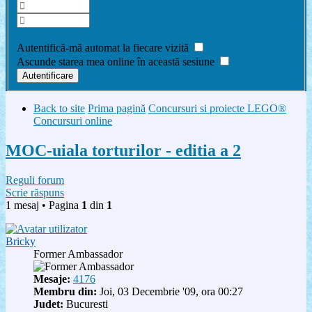
Am uitat parola
Autentifică-mă automat la fiecare vizită
Ascunde starea mea online în această sesiune
Back to site
Prima pagină
Concursuri si proiecte LEGO®
Concursuri online
MOC-uiala torturilor - editia a 2
Reguli forum
Scrie răspuns
1 mesaj • Pagina
1
din
1
Bricky
Former Ambassador
Mesaje:
4176
Membru din:
Joi, 03 Decembrie '09, ora 00:27
Judet:
Bucuresti