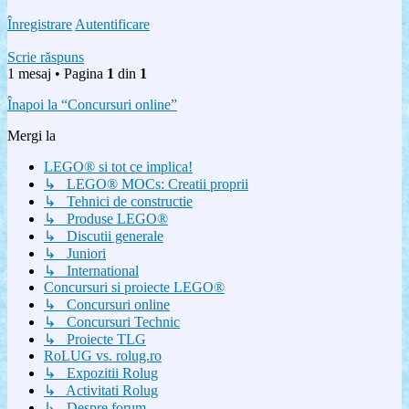
Înregistrare
Autentificare
Scrie răspuns
1 mesaj • Pagina
1
din
1
Înapoi la “Concursuri online”
Mergi la
LEGO® si tot ce implica!
↳ LEGO® MOCs: Creatii proprii
↳ Tehnici de constructie
↳ Produse LEGO®
↳ Discutii generale
↳ Juniori
↳ International
Concursuri si proiecte LEGO®
↳ Concursuri online
↳ Concursuri Technic
↳ Proiecte TLG
RoLUG vs. rolug.ro
↳ Expozitii Rolug
↳ Activitati Rolug
↳ Despre forum