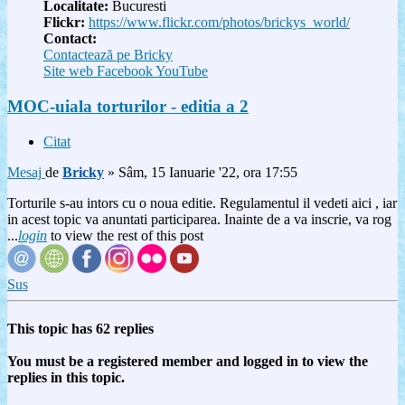
Localitate:
Bucuresti
Flickr:
https://www.flickr.com/photos/brickys_world/
Contact:
Contactează pe Bricky
Site web
Facebook
YouTube
MOC-uiala torturilor - editia a 2
Citat
Mesaj
de
Bricky
»
Sâm, 15 Ianuarie '22, ora 17:55
Torturile s-au intors cu o noua editie. Regulamentul il vedeti aici , iar
in acest topic va anuntati participarea. Inainte de a va inscrie, va rog
...
login
to view the rest of this post
Sus
This topic has
62
replies
You must be a registered member and logged in to view the
replies in this topic.