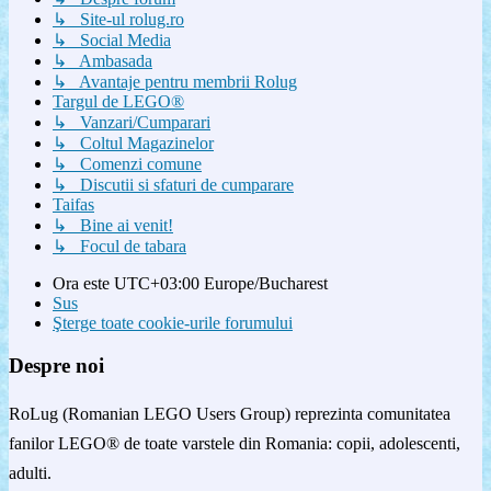
↳ Site-ul rolug.ro
↳ Social Media
↳ Ambasada
↳ Avantaje pentru membrii Rolug
Targul de LEGO®
↳ Vanzari/Cumparari
↳ Coltul Magazinelor
↳ Comenzi comune
↳ Discutii si sfaturi de cumparare
Taifas
↳ Bine ai venit!
↳ Focul de tabara
Ora este UTC+03:00 Europe/Bucharest
Sus
Şterge toate cookie-urile forumului
Despre noi
RoLug (Romanian LEGO Users Group) reprezinta comunitatea
fanilor LEGO® de toate varstele din Romania: copii, adolescenti,
adulti.