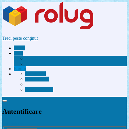
Treci peste conţinut
Acasă
Utile
Avantaje membri Rolug
FAQ
Forum
Înregistrare
Autentificare
Contactează-ne
Autentificare
Înregistrare