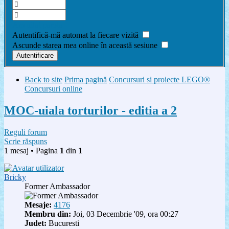
Am uitat parola
Autentifică-mă automat la fiecare vizită
Ascunde starea mea online în această sesiune
Back to site
Prima pagină
Concursuri si proiecte LEGO®
Concursuri online
MOC-uiala torturilor - editia a 2
Reguli forum
Scrie răspuns
1 mesaj • Pagina
1
din
1
Bricky
Former Ambassador
Mesaje:
4176
Membru din:
Joi, 03 Decembrie '09, ora 00:27
Judet:
Bucuresti