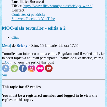
Localitate:
Bucuresti
Flickr:
https://www.flickr.com/photos/brickys_world/
Contact:
Contactează pe Bricky
Site web
Facebook
YouTube
MOC-uiala torturilor - editia a 2
Citat
Mesaj
de
Bricky
»
Sâm, 15 Ianuarie '22, ora 17:55
Torturile s-au intors cu o noua editie. Regulamentul il vedeti aici , iar
in acest topic va anuntati participarea. Inainte de a va inscrie, va rog
...
login
to view the rest of this post
Sus
This topic has
62
replies
You must be a registered member and logged in to view the
replies in this topic.