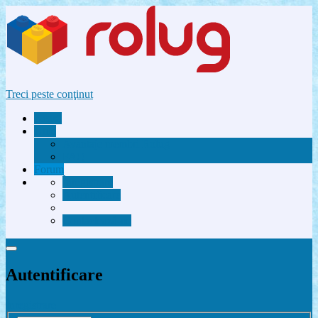
Treci peste conţinut
Acasă
Utile
Avantaje membri Rolug
FAQ
Forum
Înregistrare
Autentificare
Contactează-ne
Autentificare
Înregistrare