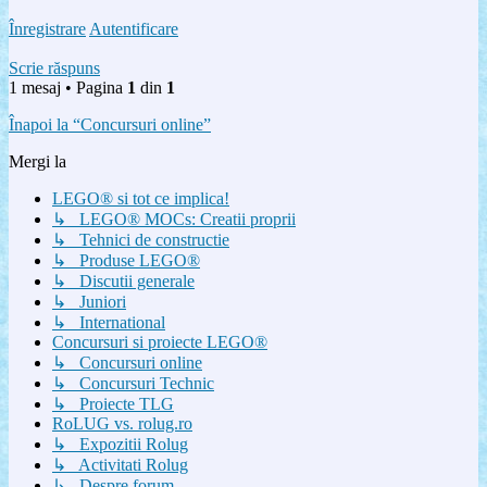
Înregistrare
Autentificare
Scrie răspuns
1 mesaj • Pagina
1
din
1
Înapoi la “Concursuri online”
Mergi la
LEGO® si tot ce implica!
↳ LEGO® MOCs: Creatii proprii
↳ Tehnici de constructie
↳ Produse LEGO®
↳ Discutii generale
↳ Juniori
↳ International
Concursuri si proiecte LEGO®
↳ Concursuri online
↳ Concursuri Technic
↳ Proiecte TLG
RoLUG vs. rolug.ro
↳ Expozitii Rolug
↳ Activitati Rolug
↳ Despre forum