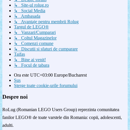
↳ Site-ul rolug.ro
↳ Social Media
↳ Ambasada
↳ Avantaje pentru membrii Rolug
Targul de LEGO®
↳ Vanzari/Cumparari
↳ Coltul Magazinelor
↳ Comenzi comune
↳ Discutii si sfaturi de cumparare
Taifas
↳ Bine ai venit!
↳ Focul de tabara
Ora este UTC+03:00 Europe/Bucharest
Sus
Şterge toate cookie-urile forumului
Despre noi
RoLug (Romanian LEGO Users Group) reprezinta comunitatea
fanilor LEGO® de toate varstele din Romania: copii, adolescenti,
adulti.