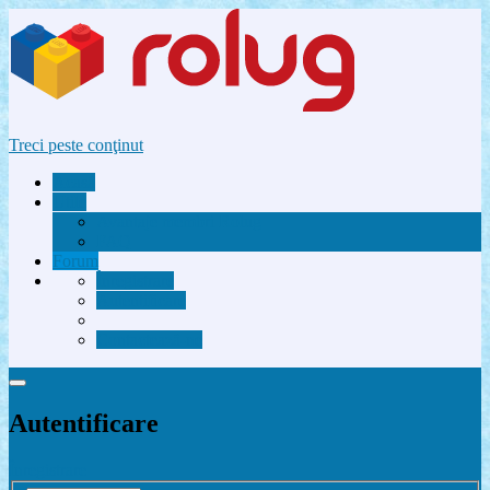
Treci peste conţinut
Acasă
Utile
Avantaje membri Rolug
FAQ
Forum
Înregistrare
Autentificare
Contactează-ne
Autentificare
Înregistrare