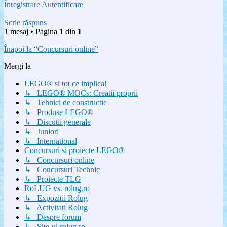
Înregistrare
Autentificare
Scrie răspuns
1 mesaj • Pagina
1
din
1
Înapoi la “Concursuri online”
Mergi la
LEGO® si tot ce implica!
↳ LEGO® MOCs: Creatii proprii
↳ Tehnici de constructie
↳ Produse LEGO®
↳ Discutii generale
↳ Juniori
↳ International
Concursuri si proiecte LEGO®
↳ Concursuri online
↳ Concursuri Technic
↳ Proiecte TLG
RoLUG vs. rolug.ro
↳ Expozitii Rolug
↳ Activitati Rolug
↳ Despre forum
↳ Site-ul rolug.ro