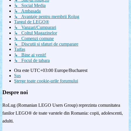
↳ Social Media
↳ Ambasada
↳ Avantaje pentru membrii Rolug
Targul de LEGO®
↳ Vanzari/Cumparari
↳ Coltul Magazinelor
↳ Comenzi comune
↳ Discutii si sfaturi de cumparare
Taifas
↳ Bine ai venit!
↳ Focul de tabara
Ora este UTC+03:00 Europe/Bucharest
Sus
Şterge toate cookie-urile forumului
Despre noi
RoLug (Romanian LEGO Users Group) reprezinta comunitatea
fanilor LEGO® de toate varstele din Romania: copii, adolescenti,
adulti.