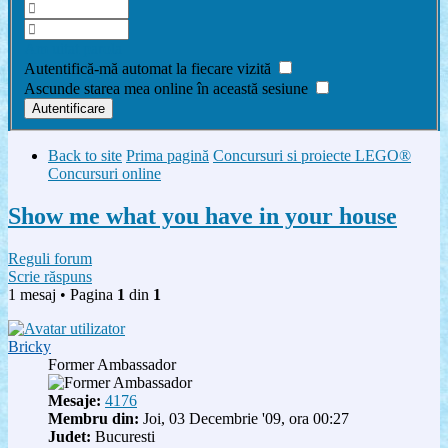
Am uitat parola
Autentifică-mă automat la fiecare vizită
Ascunde starea mea online în această sesiune
Back to site
Prima pagină
Concursuri si proiecte LEGO®
Concursuri online
Show me what you have in your house
Reguli forum
Scrie răspuns
1 mesaj • Pagina
1
din
1
Bricky
Former Ambassador
Mesaje:
4176
Membru din:
Joi, 03 Decembrie '09, ora 00:27
Judet:
Bucuresti