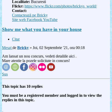
Localitate:
Bucuresti
Flickr:
https://www.flickr.com/photos/brickys_world/
Contact:
Contactează pe Bricky
Site web
Facebook
YouTube
Show me what you have in your house
Citat
Mesaj
de
Bricky
»
Joi, 02 Septembrie '21, ora 00:18
Am lansat un nou concurs, vedeti detaliile aici .
Mare atentie la pozele solicitate in concurs!
Sus
This topic has
10
replies
You must be a registered member and logged in to view the
replies in this topic.