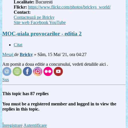
Localitate:
Bucuresti
Flickr:
https://www.flickr.com/photos/brickys_world/
Contact:
Contactează pe Bricky
Site web
Facebook
YouTube
MOC-uiala provocarilor - editia 2
Citat
Mesaj
de
Bricky
»
Sâm, 15 Mai '21, ora 04:27
Am pornit a doua editie a concursului, vedeti detaliile aici .
Sus
This topic has
87
replies
You must be a registered member and logged in to view the
replies in this topic.
Înregistrare
Autentificare