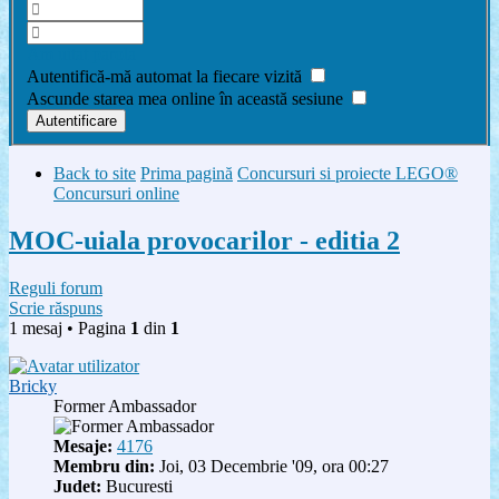
Am uitat parola
Autentifică-mă automat la fiecare vizită
Ascunde starea mea online în această sesiune
Back to site
Prima pagină
Concursuri si proiecte LEGO®
Concursuri online
MOC-uiala provocarilor - editia 2
Reguli forum
Scrie răspuns
1 mesaj • Pagina
1
din
1
Bricky
Former Ambassador
Mesaje:
4176
Membru din:
Joi, 03 Decembrie '09, ora 00:27
Judet:
Bucuresti