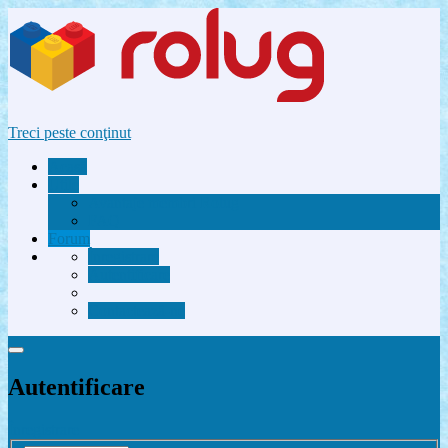
Treci peste conţinut
Acasă
Utile
Avantaje membri Rolug
FAQ
Forum
Înregistrare
Autentificare
Contactează-ne
Autentificare
Înregistrare