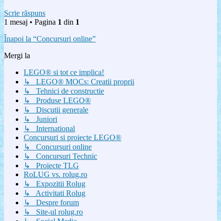
Scrie răspuns
1 mesaj • Pagina
1
din
1
Înapoi la “Concursuri online”
Mergi la
LEGO® si tot ce implica!
↳ LEGO® MOCs: Creatii proprii
↳ Tehnici de constructie
↳ Produse LEGO®
↳ Discutii generale
↳ Juniori
↳ International
Concursuri si proiecte LEGO®
↳ Concursuri online
↳ Concursuri Technic
↳ Proiecte TLG
RoLUG vs. rolug.ro
↳ Expozitii Rolug
↳ Activitati Rolug
↳ Despre forum
↳ Site-ul rolug.ro