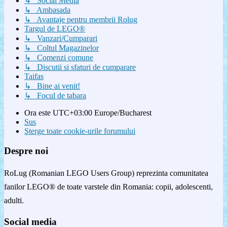
↳ Social Media
↳ Ambasada
↳ Avantaje pentru membrii Rolug
Targul de LEGO®
↳ Vanzari/Cumparari
↳ Coltul Magazinelor
↳ Comenzi comune
↳ Discutii si sfaturi de cumparare
Taifas
↳ Bine ai venit!
↳ Focul de tabara
Ora este UTC+03:00 Europe/Bucharest
Sus
Şterge toate cookie-urile forumului
Despre noi
RoLug (Romanian LEGO Users Group) reprezinta comunitatea
fanilor LEGO® de toate varstele din Romania: copii, adolescenti,
adulti.
Social media