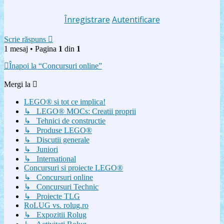
Înregistrare
Autentificare
Scrie răspuns
1 mesaj • Pagina
1
din
1
Înapoi la “Concursuri online”
Mergi la
LEGO® si tot ce implica!
↳ LEGO® MOCs: Creatii proprii
↳ Tehnici de constructie
↳ Produse LEGO®
↳ Discutii generale
↳ Juniori
↳ International
Concursuri si proiecte LEGO®
↳ Concursuri online
↳ Concursuri Technic
↳ Proiecte TLG
RoLUG vs. rolug.ro
↳ Expozitii Rolug