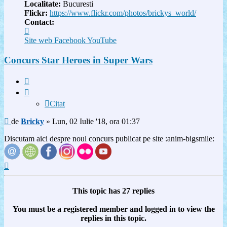
Localitate:
Bucuresti
Flickr:
https://www.flickr.com/photos/brickys_world/
Contact:
Contactează
pe
Site web
Facebook
YouTube
Bricky
Concurs Star Heroes in Super Wars
Citat
Citat
Mesaj
de
Bricky
»
Lun, 02 Iulie '18, ora 01:37
Discutam aici despre noul concurs publicat pe site
:anim-bigsmile:
Sus
This topic has
27
replies
You must be a registered member and logged in to view the
replies in this topic.