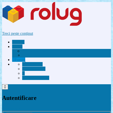
Treci peste conţinut
Acasă
Utile
Avantaje membri Rolug
FAQ
Forum
Înregistrare
Autentificare
Contactează-ne
Autentificare
Înregistrare