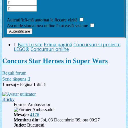
Am uitat parola
Autentifică-mă automat la fiecare vizită
Ascunde starea mea online în această sesiune
Back to site
Prima pagină
Concursuri si proiecte
LEGO®
Concursuri online
Concurs Star Heroes in Super Wars
Reguli forum
Scrie răspuns
1 mesaj • Pagina
1
din
1
Bricky
Former Ambassador
Mesaje:
4176
Membru din:
Joi, 03 Decembrie '09, ora 00:27
Judet:
Bucuresti