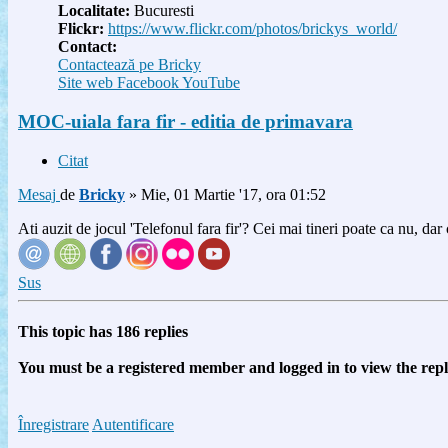
Localitate:
Bucuresti
Flickr:
https://www.flickr.com/photos/brickys_world/
Contact:
Contactează pe Bricky
Site web
Facebook
YouTube
MOC-uiala fara fir - editia de primavara
Citat
Mesaj
de
Bricky
»
Mie, 01 Martie '17, ora 01:52
Ati auzit de jocul 'Telefonul fara fir'? Cei mai tineri poate ca nu, dar 
Sus
This topic has
186
replies
You must be a registered member and logged in to view the replie
Înregistrare
Autentificare