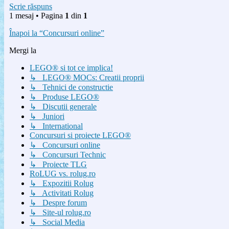
Scrie răspuns
1 mesaj • Pagina
1
din
1
Înapoi la “Concursuri online”
Mergi la
LEGO® si tot ce implica!
↳ LEGO® MOCs: Creatii proprii
↳ Tehnici de constructie
↳ Produse LEGO®
↳ Discutii generale
↳ Juniori
↳ International
Concursuri si proiecte LEGO®
↳ Concursuri online
↳ Concursuri Technic
↳ Proiecte TLG
RoLUG vs. rolug.ro
↳ Expozitii Rolug
↳ Activitati Rolug
↳ Despre forum
↳ Site-ul rolug.ro
↳ Social Media