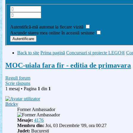
Înregistrare
Am uitat parola
Autentifică-mă automat la fiecare vizită
Ascunde starea mea online în această sesiune
Back to site
Prima pagină
Concursuri si proiecte LEGO®
Con
MOC-uiala fara fir - editia de primavara
Reguli forum
Scrie răspuns
1 mesaj • Pagina
1
din
1
Bricky
Former Ambassador
Mesaje:
4176
Membru din:
Joi, 03 Decembrie '09, ora 00:27
Judet:
Bucuresti