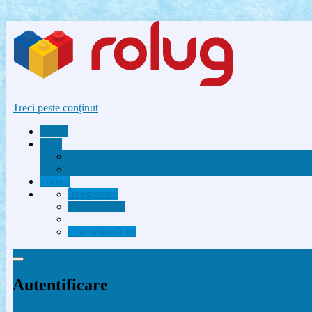
Treci peste conţinut
Acasă
Utile
Avantaje membri Rolug
FAQ
Forum
Înregistrare
Autentificare
Contactează-ne
Autentificare