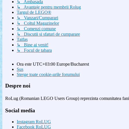
↳ Ambasada
↳ Avantaje pentru membrii Rolug
Targul de LEGO®
↳ Vanzari/Cumparari
↳ Coltul Magazinelor
↳ Comenzi comune
↳ Discutii si sfaturi de cumparare
Taifas
↳ Bine ai venit!
↳ Focul de tabara
Ora este UTC+03:00 Europe/Bucharest
Sus
Şterge toate cookie-urile forumului
Despre noi
RoLug (Romanian LEGO Users Group) reprezinta comunitatea fanilor
Social media
Instagram RoLUG
Facebook RoLUG