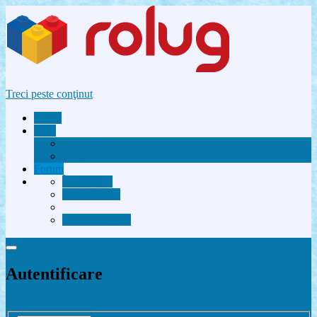
Treci peste conţinut
Acasă
Utile
Avantaje membri Rolug
FAQ
Forum
Înregistrare
Autentificare
Contactează-ne
Autentificare
Înregistrare