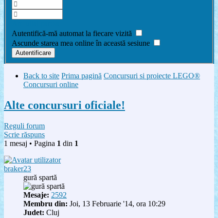
Am uitat parola
Autentifică-mă automat la fiecare vizită
Ascunde starea mea online în această sesiune
Back to site
Prima pagină
Concursuri si proiecte LEGO®
Concursuri online
Alte concursuri oficiale!
Reguli forum
Scrie răspuns
1 mesaj • Pagina
1
din
1
braker23
gură spartă
Mesaje:
2592
Membru din:
Joi, 13 Februarie '14, ora 10:29
Judet:
Cluj