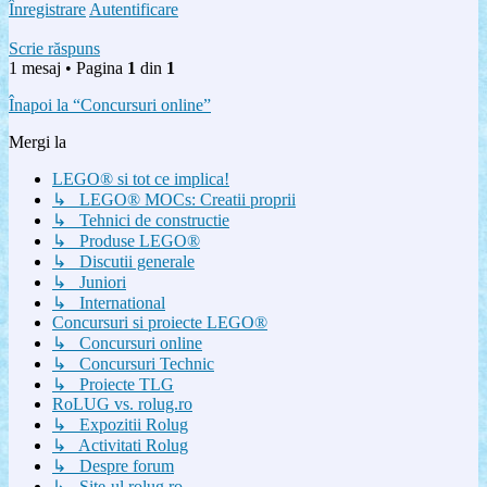
Înregistrare
Autentificare
Scrie răspuns
1 mesaj • Pagina
1
din
1
Înapoi la “Concursuri online”
Mergi la
LEGO® si tot ce implica!
↳ LEGO® MOCs: Creatii proprii
↳ Tehnici de constructie
↳ Produse LEGO®
↳ Discutii generale
↳ Juniori
↳ International
Concursuri si proiecte LEGO®
↳ Concursuri online
↳ Concursuri Technic
↳ Proiecte TLG
RoLUG vs. rolug.ro
↳ Expozitii Rolug
↳ Activitati Rolug
↳ Despre forum
↳ Site-ul rolug.ro