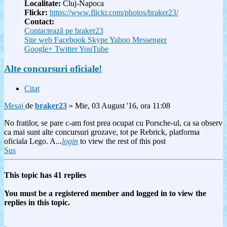
Localitate:
Cluj-Napoca
Flickr:
https://www.flickr.com/photos/braker23/
Contact:
Contactează pe braker23
Site web
Facebook
Skype
Yahoo Messenger
Google+
Twitter
YouTube
Alte concursuri oficiale!
Citat
Mesaj
de
braker23
»
Mie, 03 August '16, ora 11:08
No fratilor, se pare c-am fost prea ocupat cu Porsche-ul, ca sa observ
ca mai sunt alte concursuri grozave, tot pe Rebrick, platforma
oficiala Lego. A...
login
to view the rest of this post
Sus
This topic has
41
replies
You must be a registered member and logged in to view the
replies in this topic.