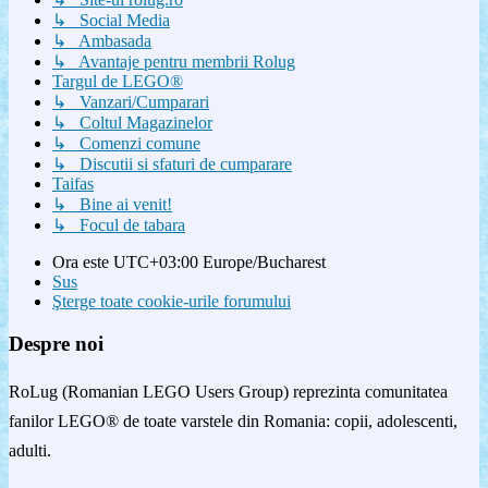
↳ Social Media
↳ Ambasada
↳ Avantaje pentru membrii Rolug
Targul de LEGO®
↳ Vanzari/Cumparari
↳ Coltul Magazinelor
↳ Comenzi comune
↳ Discutii si sfaturi de cumparare
Taifas
↳ Bine ai venit!
↳ Focul de tabara
Ora este UTC+03:00 Europe/Bucharest
Sus
Şterge toate cookie-urile forumului
Despre noi
RoLug (Romanian LEGO Users Group) reprezinta comunitatea
fanilor LEGO® de toate varstele din Romania: copii, adolescenti,
adulti.