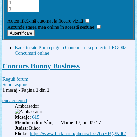
Am uitat parola
Autentifică-mă automat la fiecare vizită
Ascunde starea mea online în această sesiune
Back to site
Prima pagină
Concursuri si proiecte LEGO®
Concursuri online
Concurs Bunny Business
Reguli forum
Scrie răspuns
1 mesaj • Pagina
1
din
1
endaerkened
Ambassador
Mesaje:
615
Membru din:
Sâm, 11 Martie '17, ora 09:57
Judet:
Bihor
Flickr:
https://www.flickr.com/photos/152265303@N06/