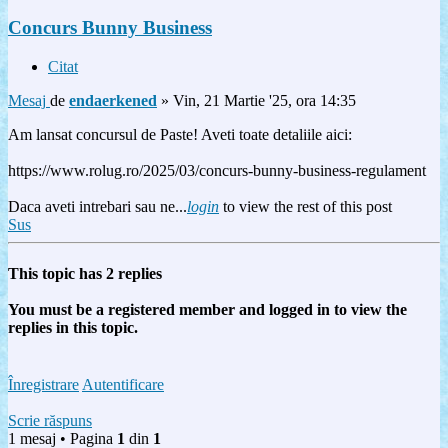
Concurs Bunny Business
Citat
Mesaj
de
endaerkened
»
Vin, 21 Martie '25, ora 14:35
Am lansat concursul de Paste! Aveti toate detaliile aici:
https://www.rolug.ro/2025/03/concurs-bunny-business-regulament
Daca aveti intrebari sau ne...
login
to view the rest of this post
Sus
This topic has
2
replies
You must be a registered member and logged in to view the
replies in this topic.
Înregistrare
Autentificare
Scrie răspuns
1 mesaj • Pagina
1
din
1