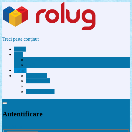
Treci peste conţinut
Acasă
Utile
Avantaje membri Rolug
FAQ
Forum
Înregistrare
Autentificare
Contactează-ne
Autentificare
Înregistrare