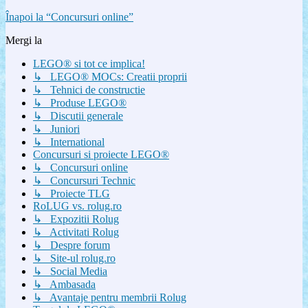
Înapoi la “Concursuri online”
Mergi la
LEGO® si tot ce implica!
↳ LEGO® MOCs: Creatii proprii
↳ Tehnici de constructie
↳ Produse LEGO®
↳ Discutii generale
↳ Juniori
↳ International
Concursuri si proiecte LEGO®
↳ Concursuri online
↳ Concursuri Technic
↳ Proiecte TLG
RoLUG vs. rolug.ro
↳ Expozitii Rolug
↳ Activitati Rolug
↳ Despre forum
↳ Site-ul rolug.ro
↳ Social Media
↳ Ambasada
↳ Avantaje pentru membrii Rolug