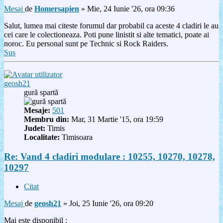
Mesaj
de
Homersapien
»
Mie, 24 Iunie '26, ora 09:36
Salut, lumea mai citeste forumul dar probabil ca aceste 4 cladiri le au
cei care le colectioneaza. Poti pune linistit si alte tematici, poate ai
noroc. Eu personal sunt pe Technic si Rock Raiders.
Sus
geosh21
gură spartă
Mesaje:
501
Membru din:
Mar, 31 Martie '15, ora 19:59
Judet:
Timis
Localitate:
Timisoara
Re: Vand 4 cladiri modulare : 10255, 10270, 10278,
10297
Citat
Mesaj
de
geosh21
»
Joi, 25 Iunie '26, ora 09:20
Mai este disponibil :