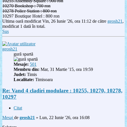
10255 Assembly Square : 900 ron
10270 Bookshop : 700 ron
10278 Police Station : 800 ron
10297 Boutique Hotel : 800 ron
Ultima oară modificat Vin, 26 Iunie '26, ora 11:12 de către
geosh21
,
modificat 1 dată în total.
Sus
geosh21
gură spartă
Mesaje:
501
Membru din:
Mar, 31 Martie '15, ora 19:59
Judet:
Timis
Localitate:
Timisoara
Re: Vand 4 cladiri modulare : 10255, 10270, 10278,
10297
Citat
Mesaj
de
geosh21
»
Lun, 22 Iunie '26, ora 16:08