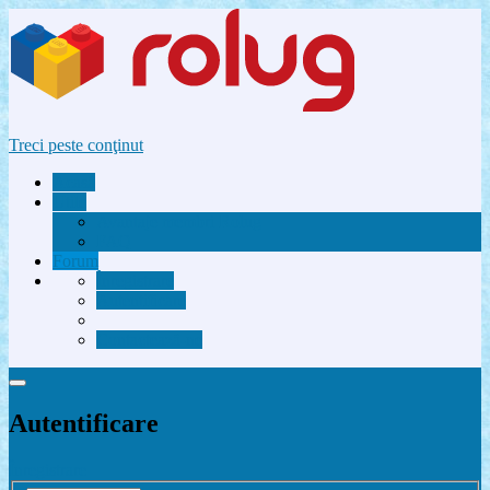
Treci peste conţinut
Acasă
Utile
Avantaje membri Rolug
FAQ
Forum
Înregistrare
Autentificare
Contactează-ne
Autentificare
Înregistrare