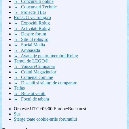
↳ Concursuri online
↳ Concursuri Technic
↳ Proiecte TLG
RoLUG vs. rolug.ro
↳ Expozitii Rolug
↳ Activitati Rolug
↳ Despre forum
↳ Site-ul rolug.ro
↳ Social Media
↳ Ambasada
↳ Avantaje pentru membrii Rolug
Targul de LEGO®
↳ Vanzari/Cumparari
↳ Coltul Magazinelor
↳ Comenzi comune
↳ Discutii si sfaturi de cumparare
Taifas
↳ Bine ai venit!
↳ Focul de tabara
Ora este UTC+03:00 Europe/Bucharest
Sus
Şterge toate cookie-urile forumului