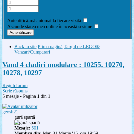
Am uitat parola
Autentifică-mă automat la fiecare vizită
Ascunde starea mea online în această sesiune
Back to site
Prima pagină
Targul de LEGO®
Vanzari/Cumparari
Vand 4 cladiri modulare : 10255, 10270,
10278, 10297
Reguli forum
Scrie răspuns
5 mesaje • Pagina
1
din
1
geosh21
gură spartă
Mesaje:
501
Membru din:
Mar, 31 Martie '15, ora 19:59