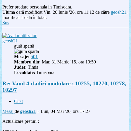
Prefer predare personala in Timisoara.
Ultima oară modificat Vin, 26 Iunie '26, ora 11:12 de către
geosh21
,
modificat 1 dată în total.
Sus
geosh21
gură spartă
Mesaje:
501
Membru din:
Mar, 31 Martie '15, ora 19:59
Judet:
Timis
Localitate:
Timisoara
Re: Vand 4 cladiri modulare : 10255, 10270, 10278,
10297
Citat
Mesaj
de
geosh21
»
Lun, 04 Mai '26, ora 17:27
Actualizare preturi :