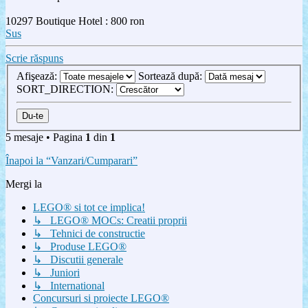
10297 Boutique Hotel : 800 ron
Sus
Scrie răspuns
Afişează:
Sortează după:
SORT_DIRECTION:
5 mesaje • Pagina
1
din
1
Înapoi la “Vanzari/Cumparari”
Mergi la
LEGO® si tot ce implica!
↳ LEGO® MOCs: Creatii proprii
↳ Tehnici de constructie
↳ Produse LEGO®
↳ Discutii generale
↳ Juniori
↳ International
Concursuri si proiecte LEGO®