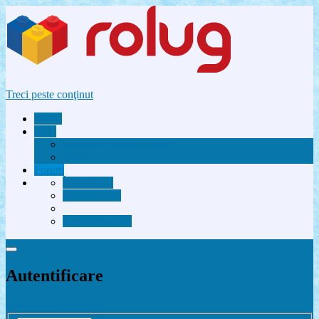
Treci peste conţinut
Acasă
Utile
Avantaje membri Rolug
FAQ
Forum
Înregistrare
Autentificare
Contactează-ne
Autentificare
Înregistrare