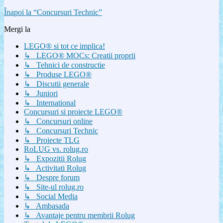
Înapoi la “Concursuri Technic”
Mergi la
LEGO® si tot ce implica!
↳ LEGO® MOCs: Creatii proprii
↳ Tehnici de constructie
↳ Produse LEGO®
↳ Discutii generale
↳ Juniori
↳ International
Concursuri si proiecte LEGO®
↳ Concursuri online
↳ Concursuri Technic
↳ Proiecte TLG
RoLUG vs. rolug.ro
↳ Expozitii Rolug
↳ Activitati Rolug
↳ Despre forum
↳ Site-ul rolug.ro
↳ Social Media
↳ Ambasada
↳ Avantaje pentru membrii Rolug