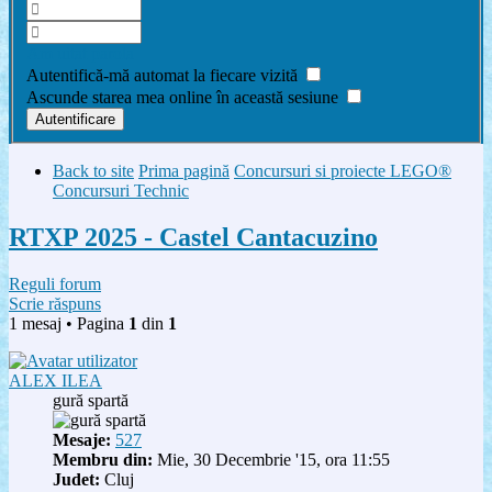
Am uitat parola
Autentifică-mă automat la fiecare vizită
Ascunde starea mea online în această sesiune
Back to site
Prima pagină
Concursuri si proiecte LEGO®
Concursuri Technic
RTXP 2025 - Castel Cantacuzino
Reguli forum
Scrie răspuns
1 mesaj • Pagina
1
din
1
ALEX ILEA
gură spartă
Mesaje:
527
Membru din:
Mie, 30 Decembrie '15, ora 11:55
Judet:
Cluj