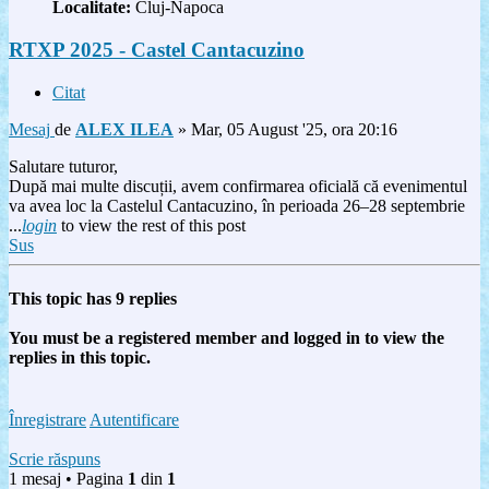
Localitate:
Cluj-Napoca
RTXP 2025 - Castel Cantacuzino
Citat
Mesaj
de
ALEX ILEA
»
Mar, 05 August '25, ora 20:16
Salutare tuturor,
După mai multe discuții, avem confirmarea oficială că evenimentul
va avea loc la Castelul Cantacuzino, în perioada 26–28 septembrie
...
login
to view the rest of this post
Sus
This topic has
9
replies
You must be a registered member and logged in to view the
replies in this topic.
Înregistrare
Autentificare
Scrie răspuns
1 mesaj • Pagina
1
din
1