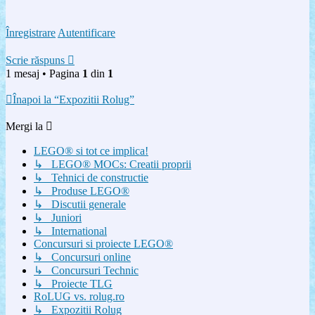
Înregistrare
Autentificare
Scrie răspuns
1 mesaj • Pagina
1
din
1
Înapoi la “Expozitii Rolug”
Mergi la
LEGO® si tot ce implica!
↳ LEGO® MOCs: Creatii proprii
↳ Tehnici de constructie
↳ Produse LEGO®
↳ Discutii generale
↳ Juniori
↳ International
Concursuri si proiecte LEGO®
↳ Concursuri online
↳ Concursuri Technic
↳ Proiecte TLG
RoLUG vs. rolug.ro
↳ Expozitii Rolug