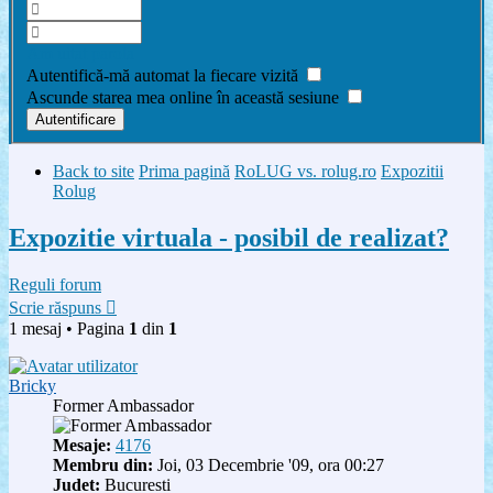
Am uitat parola
Autentifică-mă automat la fiecare vizită
Ascunde starea mea online în această sesiune
Back to site
Prima pagină
RoLUG vs. rolug.ro
Expozitii
Rolug
Expozitie virtuala - posibil de realizat?
Reguli forum
Scrie răspuns
1 mesaj • Pagina
1
din
1
Bricky
Former Ambassador
Mesaje:
4176
Membru din:
Joi, 03 Decembrie '09, ora 00:27
Judet:
Bucuresti