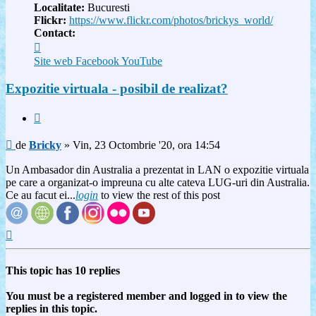
Localitate:
Bucuresti
Flickr:
https://www.flickr.com/photos/brickys_world/
Contact:
Contactează
pe
Site web
Facebook
YouTube
Bricky
Expozitie virtuala - posibil de realizat?
Citat
Mesaj
de
Bricky
»
Vin, 23 Octombrie '20, ora 14:54
Un Ambasador din Australia a prezentat in LAN o expozitie virtuala
pe care a organizat-o impreuna cu alte cateva LUG-uri din Australia.
Ce au facut ei...
login
to view the rest of this post
Sus
This topic has
10
replies
You must be a registered member and logged in to view the
replies in this topic.