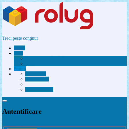
Treci peste conţinut
Acasă
Utile
Avantaje membri Rolug
FAQ
Forum
Înregistrare
Autentificare
Contactează-ne
Autentificare
Înregistrare