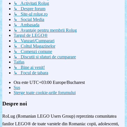
↳ Activitati Rolug
↳ Despre forum
↳ Site-ul rolug.ro
↳ Social Media
↳ Ambasada
↳ Avantaje pentru membrii Rolug
Targul de LEGO®
↳ Vanzari/Cumparari
↳ Coltul Magazinelor
↳ Comenzi comune
↳ Discutii si sfaturi de cumparare
Taifas
↳ Bine ai venit!
↳ Focul de tabara
Ora este UTC+03:00 Europe/Bucharest
Sus
Şterge toate cookie-urile forumului
Despre noi
RoLug (Romanian LEGO Users Group) reprezinta comunitatea
fanilor LEGO® de toate varstele din Romania: copii, adolescenti,