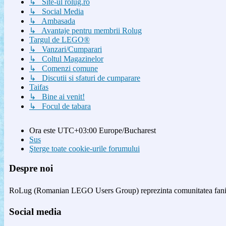
↳ Site-ul rolug.ro
↳ Social Media
↳ Ambasada
↳ Avantaje pentru membrii Rolug
Targul de LEGO®
↳ Vanzari/Cumparari
↳ Coltul Magazinelor
↳ Comenzi comune
↳ Discutii si sfaturi de cumparare
Taifas
↳ Bine ai venit!
↳ Focul de tabara
Ora este UTC+03:00 Europe/Bucharest
Sus
Şterge toate cookie-urile forumului
Despre noi
RoLug (Romanian LEGO Users Group) reprezinta comunitatea fanilor
Social media