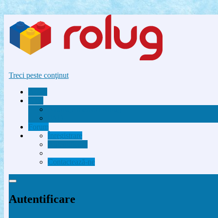
Treci peste conţinut
Acasă
Utile
Avantaje membri Rolug
FAQ
Forum
Înregistrare
Autentificare
Contactează-ne
Autentificare