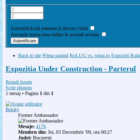
Înregistrare
Am uitat parola
Autentifică-mă automat la fiecare vizită
Ascunde starea mea online în această sesiune
Back to site
Prima pagină
RoLUG vs. rolug.ro
Expozitii Rol
Expozitia Under Construction - Parterul
Reguli forum
Scrie răspuns
1 mesaj • Pagina
1
din
1
Bricky
Former Ambassador
Mesaje:
4176
Membru din:
Joi, 03 Decembrie '09, ora 00:27
Judet:
Bucuresti