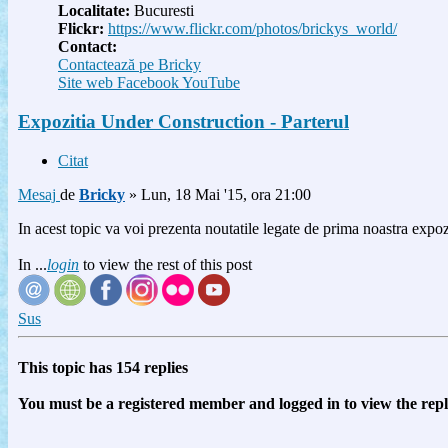
Localitate:
Bucuresti
Flickr:
https://www.flickr.com/photos/brickys_world/
Contact:
Contactează pe Bricky
Site web
Facebook
YouTube
Expozitia Under Construction - Parterul
Citat
Mesaj
de
Bricky
»
Lun, 18 Mai '15, ora 21:00
In acest topic va voi prezenta noutatile legate de prima noastra expoz
In ...
login
to view the rest of this post
Sus
This topic has
154
replies
You must be a registered member and logged in to view the replie