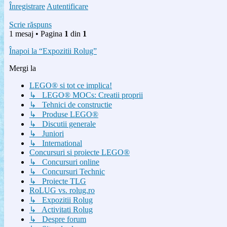
Înregistrare
Autentificare
Scrie răspuns
1 mesaj • Pagina
1
din
1
Înapoi la “Expozitii Rolug”
Mergi la
LEGO® si tot ce implica!
↳ LEGO® MOCs: Creatii proprii
↳ Tehnici de constructie
↳ Produse LEGO®
↳ Discutii generale
↳ Juniori
↳ International
Concursuri si proiecte LEGO®
↳ Concursuri online
↳ Concursuri Technic
↳ Proiecte TLG
RoLUG vs. rolug.ro
↳ Expozitii Rolug
↳ Activitati Rolug
↳ Despre forum