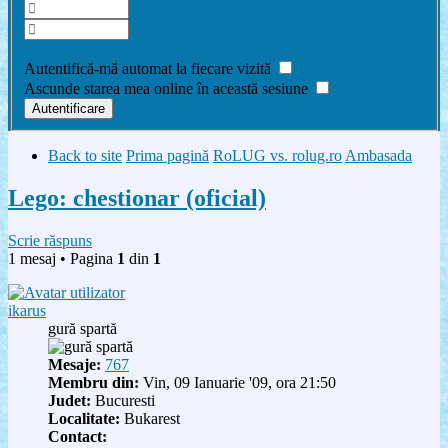
Am uitat parola
Autentifică-mă automat la fiecare vizită
Ascunde starea mea online în această sesiune
Back to site
Prima pagină
RoLUG vs. rolug.ro
Ambasada
Lego: chestionar (oficial)
Scrie răspuns
1 mesaj • Pagina
1
din
1
ikarus
gură spartă
Mesaje:
767
Membru din:
Vin, 09 Ianuarie '09, ora 21:50
Judet:
Bucuresti
Localitate:
Bukarest
Contact: