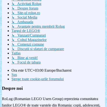
↳ Activitati Rolug
↳ Despre forum
↳ Site-ul rolug.ro
↳ Social Media
↳ Ambasada
↳ Avantaje pentru membrii Rolug
Targul de LEGO®
↳ Vanzari/Cumparari
↳ Coltul Magazinelor
↳ Comenzi comune
↳ Discutii si sfaturi de cumparare
Taifas
↳ Bine ai venit!
↳ Focul de tabara
Ora este UTC+03:00 Europe/Bucharest
Sus
Şterge toate cookie-urile forumului
Despre noi
RoLug (Romanian LEGO Users Group) reprezinta comunitatea
fanilor LEGO® de toate varstele din Romania: copii, adolescenti,