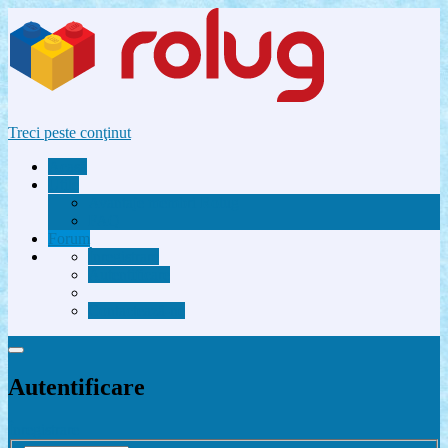
Treci peste conţinut
Acasă
Utile
Avantaje membri Rolug
FAQ
Forum
Înregistrare
Autentificare
Contactează-ne
Autentificare
Înregistrare