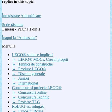
replies in this topic.
Înregistrare
Autentificare
Scrie răspuns
1 mesaj • Pagina
1
din
1
Înapoi la “Ambasada”
Mergi la
LEGO® si tot ce implica!
↳ LEGO® MOCs: Creatii proprii
↳ Tehnici de constructie
↳ Produse LEGO®
↳ Discutii generale
↳ Juniori
↳ International
Concursuri si proiecte LEGO®
↳ Concursuri online
↳ Concursuri Technic
↳ Proiecte TLG
RoLUG vs. rolug.ro
↳ Expozitii Rolug