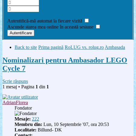
Am uitat parola
Autentifică-mă automat la fiecare vizită
Ascunde starea mea online în această sesiune
Back to site
Prima pagină
RoLUG vs. rolug.ro
Ambasada
Nominalizari pentru Ambasador LEGO
Cycle 7
Scrie răspuns
1 mesaj • Pagina
1
din
1
AdrianFlorea
Fondator
Mesaje:
222
Membru din:
Lun, 10 Septembrie '07, ora 20:53
Localitate:
Billund- DK
Contact: