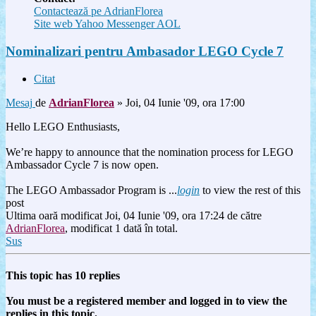
Contactează pe AdrianFlorea
Site web
Yahoo Messenger
AOL
Nominalizari pentru Ambasador LEGO Cycle 7
Citat
Mesaj
de
AdrianFlorea
»
Joi, 04 Iunie '09, ora 17:00
Hello LEGO Enthusiasts,
We’re happy to announce that the nomination process for LEGO
Ambassador Cycle 7 is now open.
The LEGO Ambassador Program is ...
login
to view the rest of this
post
Ultima oară modificat Joi, 04 Iunie '09, ora 17:24 de către
AdrianFlorea
, modificat 1 dată în total.
Sus
This topic has
10
replies
You must be a registered member and logged in to view the
replies in this topic.