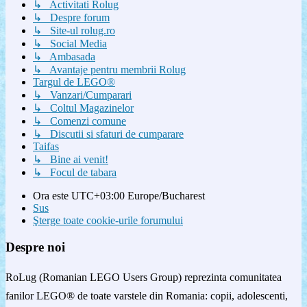
↳ Activitati Rolug
↳ Despre forum
↳ Site-ul rolug.ro
↳ Social Media
↳ Ambasada
↳ Avantaje pentru membrii Rolug
Targul de LEGO®
↳ Vanzari/Cumparari
↳ Coltul Magazinelor
↳ Comenzi comune
↳ Discutii si sfaturi de cumparare
Taifas
↳ Bine ai venit!
↳ Focul de tabara
Ora este UTC+03:00 Europe/Bucharest
Sus
Şterge toate cookie-urile forumului
Despre noi
RoLug (Romanian LEGO Users Group) reprezinta comunitatea
fanilor LEGO® de toate varstele din Romania: copii, adolescenti,