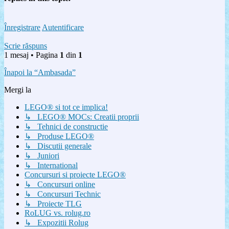
Înregistrare
Autentificare
Scrie răspuns
1 mesaj • Pagina
1
din
1
Înapoi la “Ambasada”
Mergi la
LEGO® si tot ce implica!
↳ LEGO® MOCs: Creatii proprii
↳ Tehnici de constructie
↳ Produse LEGO®
↳ Discutii generale
↳ Juniori
↳ International
Concursuri si proiecte LEGO®
↳ Concursuri online
↳ Concursuri Technic
↳ Proiecte TLG
RoLUG vs. rolug.ro
↳ Expozitii Rolug