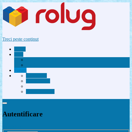
Treci peste conţinut
Acasă
Utile
Avantaje membri Rolug
FAQ
Forum
Înregistrare
Autentificare
Contactează-ne
Autentificare
Înregistrare