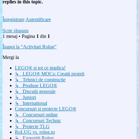
replies in this topic.
Înregistrare
Autentificare
Scrie răspuns
1 mesaj • Pagina
1
din
1
Înapoi la “Activitati Rolug”
Mergi la
LEGO® si tot ce implica!
↳ LEGO® MOCs: Creatii proprii
↳ Tehnici de constructie
↳ Produse LEGO®
↳ Discutii generale
↳ Juniori
↳ International
Concursuri si proiecte LEGO®
↳ Concursuri online
↳ Concursuri Technic
↳ Proiecte TLG
RoLUG vs. rolug.ro
↳ Expozitii Rolug