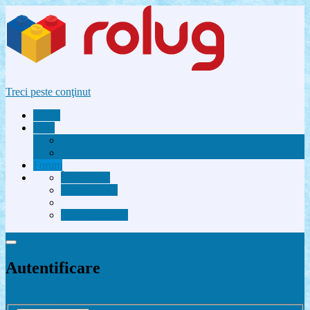
Treci peste conţinut
Acasă
Utile
Avantaje membri Rolug
FAQ
Forum
Înregistrare
Autentificare
Contactează-ne
Autentificare
Înregistrare