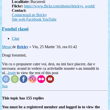
Localitate:
Bucuresti
Flickr:
https://www.flickr.com/photos/brickys_world/
Contact:
Contactează pe Bricky
Site web
Facebook
YouTube
Fondul clasei
Citat
Mesaj
de
Bricky
»
Vin, 25 Martie '16, ora 01:42
Dragi forumisti,
Vin cu o propunere catre voi, desi, nu imi face placere, dar e
necesara: avand in vedere ca activitatile noastre s-au inmultit in
ul...
login
to view the rest of this post
Sus
This topic has
155
replies
You must be a registered member and logged in to view the