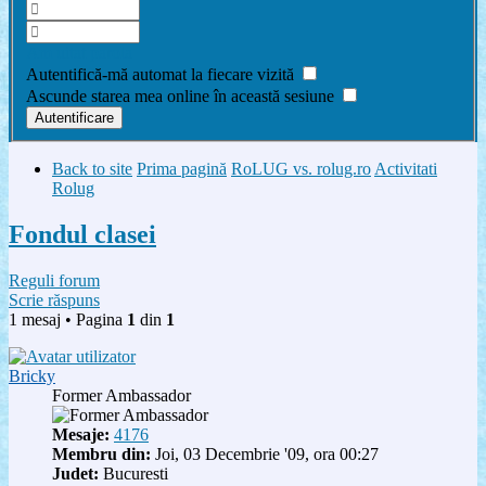
Am uitat parola
Autentifică-mă automat la fiecare vizită
Ascunde starea mea online în această sesiune
Back to site
Prima pagină
RoLUG vs. rolug.ro
Activitati
Rolug
Fondul clasei
Reguli forum
Scrie răspuns
1 mesaj • Pagina
1
din
1
Bricky
Former Ambassador
Mesaje:
4176
Membru din:
Joi, 03 Decembrie '09, ora 00:27
Judet:
Bucuresti