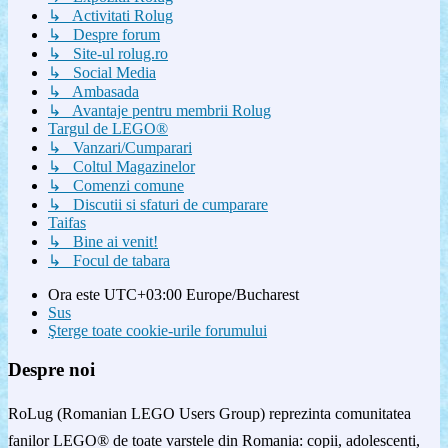
↳ Activitati Rolug
↳ Despre forum
↳ Site-ul rolug.ro
↳ Social Media
↳ Ambasada
↳ Avantaje pentru membrii Rolug
Targul de LEGO®
↳ Vanzari/Cumparari
↳ Coltul Magazinelor
↳ Comenzi comune
↳ Discutii si sfaturi de cumparare
Taifas
↳ Bine ai venit!
↳ Focul de tabara
Ora este UTC+03:00 Europe/Bucharest
Sus
Şterge toate cookie-urile forumului
Despre noi
RoLug (Romanian LEGO Users Group) reprezinta comunitatea
fanilor LEGO® de toate varstele din Romania: copii, adolescenti,