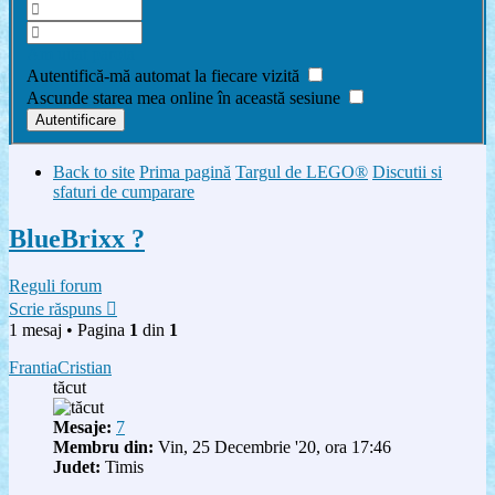
Am uitat parola
Autentifică-mă automat la fiecare vizită
Ascunde starea mea online în această sesiune
Back to site
Prima pagină
Targul de LEGO®
Discutii si
sfaturi de cumparare
BlueBrixx ?
Reguli forum
Scrie răspuns
1 mesaj • Pagina
1
din
1
FrantiaCristian
tăcut
Mesaje:
7
Membru din:
Vin, 25 Decembrie '20, ora 17:46
Judet:
Timis