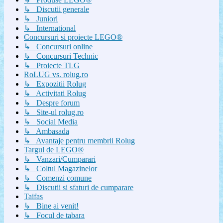
↳ Discutii generale
↳ Juniori
↳ International
Concursuri si proiecte LEGO®
↳ Concursuri online
↳ Concursuri Technic
↳ Proiecte TLG
RoLUG vs. rolug.ro
↳ Expozitii Rolug
↳ Activitati Rolug
↳ Despre forum
↳ Site-ul rolug.ro
↳ Social Media
↳ Ambasada
↳ Avantaje pentru membrii Rolug
Targul de LEGO®
↳ Vanzari/Cumparari
↳ Coltul Magazinelor
↳ Comenzi comune
↳ Discutii si sfaturi de cumparare
Taifas
↳ Bine ai venit!
↳ Focul de tabara