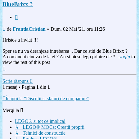
BlueBrixx ?
Citat
Mesaj
de
FrantiaCristian
»
Dum, 02 Mai '21, ora 11:26
Hristos a inviat !!!
Sper sa nu va deranjeze intrebarea .. Dar ce stiti de Blue Brixx ?
A comandat cineva de la ei ? Au si piese lego printre ele ? ...
login
to
view the rest of this post
Sus
Scrie răspuns
1 mesaj • Pagina
1
din
1
Înapoi la “Discutii si sfaturi de cumparare”
Mergi la
LEGO® si tot ce implica!
↳ LEGO® MOCs: Creatii proprii
↳ Tehnici de constructie
↳ Produse LEGO®