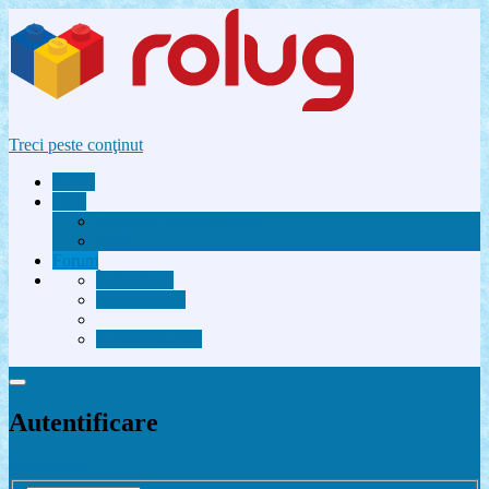
Treci peste conţinut
Acasă
Utile
Avantaje membri Rolug
FAQ
Forum
Înregistrare
Autentificare
Contactează-ne
Autentificare
Înregistrare