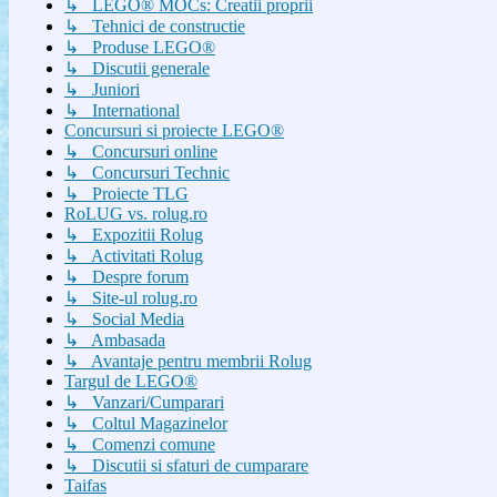
↳ LEGO® MOCs: Creatii proprii
↳ Tehnici de constructie
↳ Produse LEGO®
↳ Discutii generale
↳ Juniori
↳ International
Concursuri si proiecte LEGO®
↳ Concursuri online
↳ Concursuri Technic
↳ Proiecte TLG
RoLUG vs. rolug.ro
↳ Expozitii Rolug
↳ Activitati Rolug
↳ Despre forum
↳ Site-ul rolug.ro
↳ Social Media
↳ Ambasada
↳ Avantaje pentru membrii Rolug
Targul de LEGO®
↳ Vanzari/Cumparari
↳ Coltul Magazinelor
↳ Comenzi comune
↳ Discutii si sfaturi de cumparare
Taifas