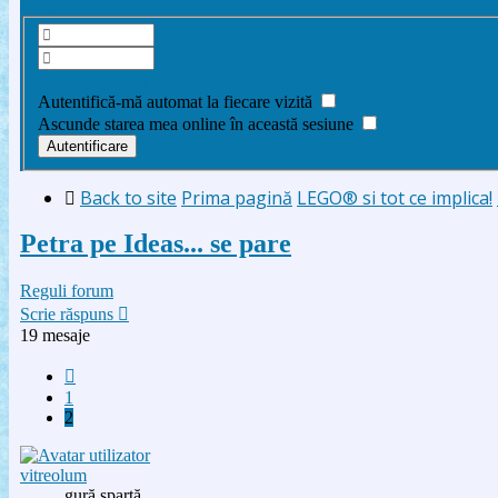
Înregistrare
Am uitat parola
Autentifică-mă automat la fiecare vizită
Ascunde starea mea online în această sesiune
Back to site
Prima pagină
LEGO® si tot ce implica!
Petra pe Ideas... se pare
Reguli forum
Scrie răspuns
19 mesaje
Anterior
1
2
vitreolum
gură spartă