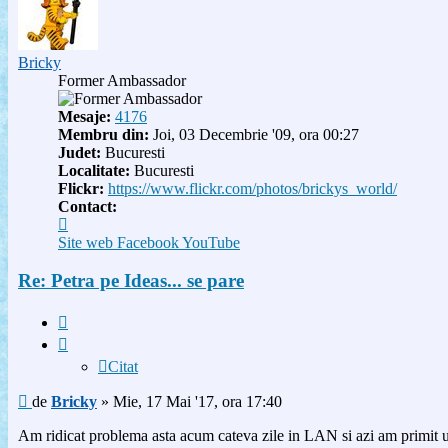
Bricky
Former Ambassador
Mesaje:
4176
Membru din:
Joi, 03 Decembrie '09, ora 00:27
Judet:
Bucuresti
Localitate:
Bucuresti
Flickr:
https://www.flickr.com/photos/brickys_world/
Contact:
Contactează
pe
Site web
Facebook
YouTube
Bricky
Re: Petra pe Ideas... se pare
Citat
Citat
Mesaj
de
Bricky
»
Mie, 17 Mai '17, ora 17:40
Am ridicat problema asta acum cateva zile in LAN si azi am primit u