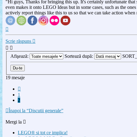
"Hi guys, Thanks for bringing this up. It's certainly unfortunate that
even makes it onto LEGO Ideas but in some cases, such as the ones
actively report things like this to us so that we can take action w
Sus
Scrie răspuns
Afişează:
Sortează după:
SORT
19 mesaje
Anterior
1
2
Înapoi la “Discutii generale”
Mergi la
LEGO® si tot ce implica!