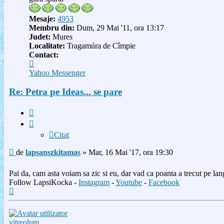
Mesaje:
4953
Membru din:
Dum, 29 Mai '11, ora 13:17
Judet:
Mures
Localitate:
Tragamúra de Cîmpie
Contact:
Contactează
pe
Yahoo Messenger
lapsanszkitamas
Re: Petra pe Ideas... se pare
Citat
Citat
Mesaj
de
lapsanszkitamas
»
Mar, 16 Mai '17, ora 19:30
Pai da, cam asta voiam sa zic si eu, dar vad ca poanta a trecut pe lan
Follow LapsiKocka -
Instagram
-
Youtube
-
Facebook
Sus
vitreolum