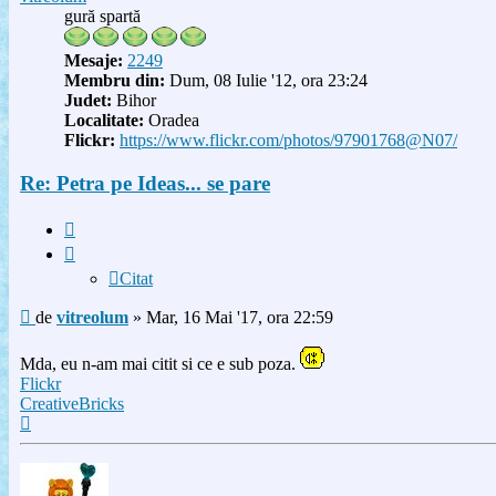
gură spartă
Mesaje:
2249
Membru din:
Dum, 08 Iulie '12, ora 23:24
Judet:
Bihor
Localitate:
Oradea
Flickr:
https://www.flickr.com/photos/97901768@N07/
Re: Petra pe Ideas... se pare
Citat
Citat
Mesaj
de
vitreolum
»
Mar, 16 Mai '17, ora 22:59
Mda, eu n-am mai citit si ce e sub poza.
Flickr
CreativeBricks
Sus