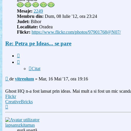
Mesaje:
2249
Membru din:
Dum, 08 Iulie '12, ora 23:24
Judet:
Bihor
Localitate:
Oradea
Flickr:
https://www.flickr.com/photos/97901768@N07/
Re: Petra pe Ideas... se pare
Citat
Citat
Mesaj
de
vitreolum
»
Mar, 16 Mai '17, ora 19:16
Ghost HQ n-a fost lansat prin ideas. Mai mult a si fost un mic scandal a
Flickr
CreativeBricks
Sus
lapsanszkitamas
gură spartă