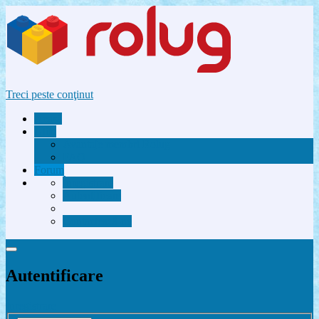
Treci peste conţinut
Acasă
Utile
Avantaje membri Rolug
FAQ
Forum
Înregistrare
Autentificare
Contactează-ne
Autentificare
Înregistrare