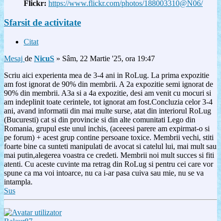
Flickr:
https://www.flickr.com/photos/188003310@N06/
Sfarsit de activitate
Citat
Mesaj
de
NicuS
»
Sâm, 22 Martie '25, ora 19:47
Scriu aici experienta mea de 3-4 ani in RoLug. La prima expozitie
am fost ignorat de 90% din membrii. A 2a expozitie semi ignorat de
90% din membrii. A3a si a 4a expozitie, desi am venit cu mocuri si
am indeplinit toate cerintele, tot ignorat am fost.Concluzia celor 3-4
ani, avand informatii din mai multe surse, atat din interiorul RoLug
(Bucuresti) cat si din provincie si din alte comunitati Lego din
Romania, grupul este unul inchis, (aceeesi parere am expirmat-o si
pe forum) + acest grup contine persoane toxice. Membrii vechi, stiti
foarte bine ca sunteti manipulati de avocat si catelul lui, mai mult sau
mai putin,alegerea voastra ce credeti. Membrii noi mult succes si fiti
atenti. Cu aceste cuvinte ma retrag din RoLug si pentru cei care vor
spune ca ma voi intoarce, nu ca i-ar pasa cuiva sau mie, nu se va
intampla.
Sus