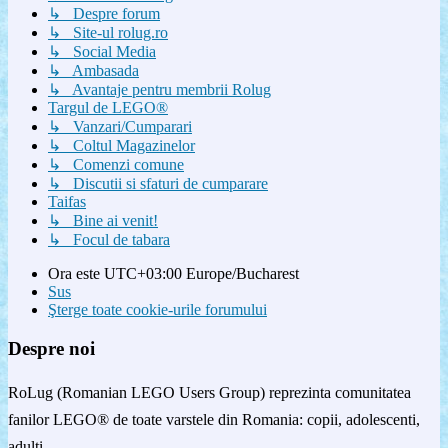
↳ Despre forum
↳ Site-ul rolug.ro
↳ Social Media
↳ Ambasada
↳ Avantaje pentru membrii Rolug
Targul de LEGO®
↳ Vanzari/Cumparari
↳ Coltul Magazinelor
↳ Comenzi comune
↳ Discutii si sfaturi de cumparare
Taifas
↳ Bine ai venit!
↳ Focul de tabara
Ora este UTC+03:00 Europe/Bucharest
Sus
Şterge toate cookie-urile forumului
Despre noi
RoLug (Romanian LEGO Users Group) reprezinta comunitatea
fanilor LEGO® de toate varstele din Romania: copii, adolescenti,
adulti.