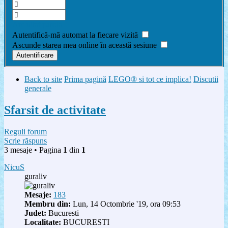
Am uitat parola
Autentifică-mă automat la fiecare vizită
Ascunde starea mea online în această sesiune
Back to site
Prima pagină
LEGO® si tot ce implica!
Discutii
generale
Sfarsit de activitate
Reguli forum
Scrie răspuns
3 mesaje • Pagina
1
din
1
NicuS
guraliv
Mesaje:
183
Membru din:
Lun, 14 Octombrie '19, ora 09:53
Judet:
Bucuresti
Localitate:
BUCURESTI