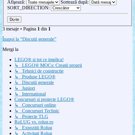
Afişează:
Sortează după:
SORT_DIRECTION:
3 mesaje • Pagina
1
din
1
Înapoi la “Discutii generale”
Mergi la
LEGO® si tot ce implica!
↳ LEGO® MOCs: Creatii proprii
↳ Tehnici de constructie
↳ Produse LEGO®
↳ Discutii generale
↳ Juniori
↳ International
Concursuri si proiecte LEGO®
↳ Concursuri online
↳ Concursuri Technic
↳ Proiecte TLG
RoLUG vs. rolug.ro
↳ Expozitii Rolug
↳ Activitati Rolug