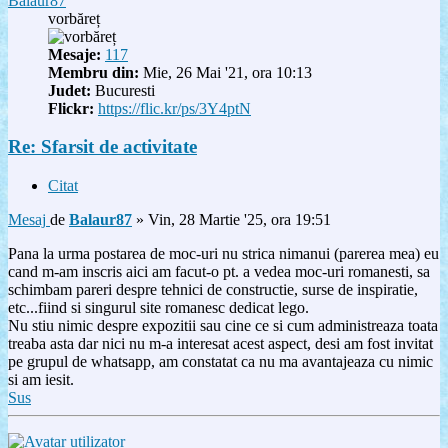
Balaur87
vorbăreț
Mesaje:
117
Membru din:
Mie, 26 Mai '21, ora 10:13
Judet:
Bucuresti
Flickr:
https://flic.kr/ps/3Y4ptN
Re: Sfarsit de activitate
Citat
Mesaj
de
Balaur87
»
Vin, 28 Martie '25, ora 19:51
Pana la urma postarea de moc-uri nu strica nimanui (parerea mea) eu
cand m-am inscris aici am facut-o pt. a vedea moc-uri romanesti, sa
schimbam pareri despre tehnici de constructie, surse de inspiratie,
etc...fiind si singurul site romanesc dedicat lego.
Nu stiu nimic despre expozitii sau cine ce si cum administreaza toata
treaba asta dar nici nu m-a interesat acest aspect, desi am fost invitat
pe grupul de whatsapp, am constatat ca nu ma avantajeaza cu nimic
si am iesit.
Sus