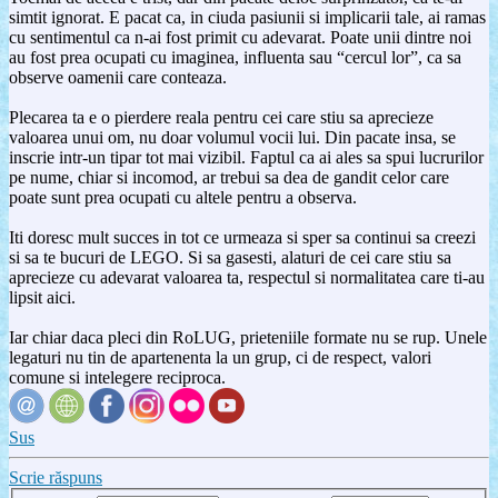
simtit ignorat. E pacat ca, in ciuda pasiunii si implicarii tale, ai ramas
cu sentimentul ca n-ai fost primit cu adevarat. Poate unii dintre noi
au fost prea ocupati cu imaginea, influenta sau “cercul lor”, ca sa
observe oamenii care conteaza.
Plecarea ta e o pierdere reala pentru cei care stiu sa aprecieze
valoarea unui om, nu doar volumul vocii lui. Din pacate insa, se
inscrie intr-un tipar tot mai vizibil. Faptul ca ai ales sa spui lucrurilor
pe nume, chiar si incomod, ar trebui sa dea de gandit celor care
poate sunt prea ocupati cu altele pentru a observa.
Iti doresc mult succes in tot ce urmeaza si sper sa continui sa creezi
si sa te bucuri de LEGO. Si sa gasesti, alaturi de cei care stiu sa
aprecieze cu adevarat valoarea ta, respectul si normalitatea care ti-au
lipsit aici.
Iar chiar daca pleci din RoLUG, prieteniile formate nu se rup. Unele
legaturi nu tin de apartenenta la un grup, ci de respect, valori
comune si intelegere reciproca.
Sus
Scrie răspuns