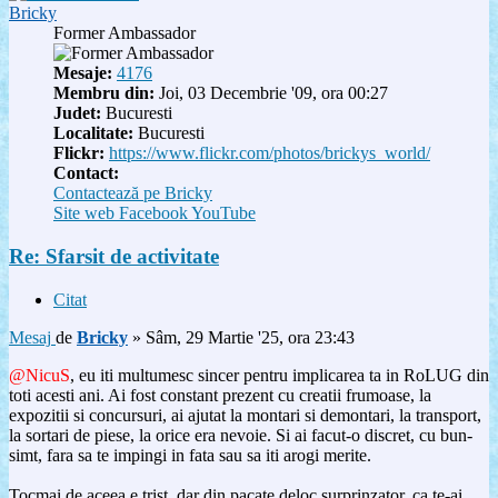
Bricky
Former Ambassador
Mesaje:
4176
Membru din:
Joi, 03 Decembrie '09, ora 00:27
Judet:
Bucuresti
Localitate:
Bucuresti
Flickr:
https://www.flickr.com/photos/brickys_world/
Contact:
Contactează pe Bricky
Site web
Facebook
YouTube
Re: Sfarsit de activitate
Citat
Mesaj
de
Bricky
»
Sâm, 29 Martie '25, ora 23:43
@NicuS
, eu iti multumesc sincer pentru implicarea ta in RoLUG din
toti acesti ani. Ai fost constant prezent cu creatii frumoase, la
expozitii si concursuri, ai ajutat la montari si demontari, la transport,
la sortari de piese, la orice era nevoie. Si ai facut-o discret, cu bun-
simt, fara sa te impingi in fata sau sa iti arogi merite.
Tocmai de aceea e trist, dar din pacate deloc surprinzator, ca te-ai