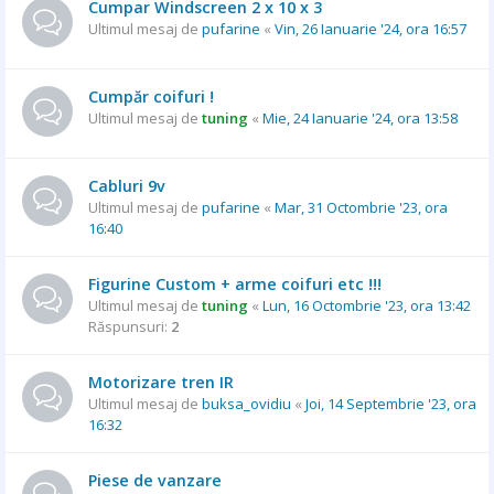
Cumpar Windscreen 2 x 10 x 3
Ultimul mesaj de
pufarine
«
Vin, 26 Ianuarie '24, ora 16:57
Cumpăr coifuri !
Ultimul mesaj de
tuning
«
Mie, 24 Ianuarie '24, ora 13:58
Cabluri 9v
Ultimul mesaj de
pufarine
«
Mar, 31 Octombrie '23, ora
16:40
Figurine Custom + arme coifuri etc !!!
Ultimul mesaj de
tuning
«
Lun, 16 Octombrie '23, ora 13:42
Răspunsuri:
2
Motorizare tren IR
Ultimul mesaj de
buksa_ovidiu
«
Joi, 14 Septembrie '23, ora
16:32
Piese de vanzare