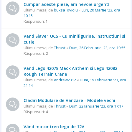
Cumpar aceste piese, am nevoie urgent!
Ultimul mesaj de
buksa_ovidiu
«
Lun, 20 Martie '23, ora
10:15
Răspunsuri:
1
Vand Slave1 UCS - Cu minifigurine, instructiuni si
cutie
Ultimul mesaj de
Thrust
«
Dum, 26 Februarie '23, ora 19:55
Răspunsuri:
2
Vand Lego 42078 Mack Anthem si Lego 42082
Rough Terrain Crane
Ultimul mesaj de
andrew2312
«
Dum, 19 Februarie '23, ora
21:14
Cladiri Modulare de Vanzare - Modele vechi
Ultimul mesaj de
Thrust
«
Dum, 22 Ianuarie '23, ora 17:17
Răspunsuri:
4
Vând motor tren lego de 12V