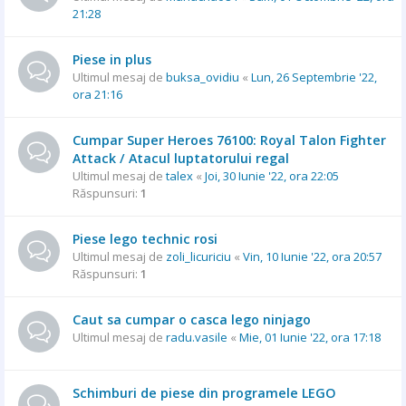
21:28
Piese in plus
Ultimul mesaj de
buksa_ovidiu
«
Lun, 26 Septembrie '22,
ora 21:16
Cumpar Super Heroes 76100: Royal Talon Fighter
Attack / Atacul luptatorului regal
Ultimul mesaj de
talex
«
Joi, 30 Iunie '22, ora 22:05
Răspunsuri:
1
Piese lego technic rosi
Ultimul mesaj de
zoli_licuriciu
«
Vin, 10 Iunie '22, ora 20:57
Răspunsuri:
1
Caut sa cumpar o casca lego ninjago
Ultimul mesaj de
radu.vasile
«
Mie, 01 Iunie '22, ora 17:18
Schimburi de piese din programele LEGO