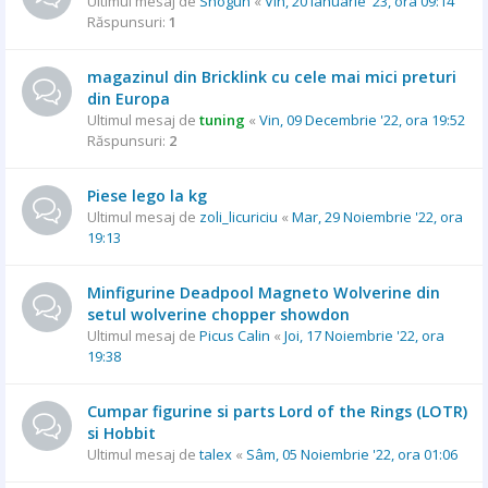
Ultimul mesaj de
Shogun
«
Vin, 20 Ianuarie '23, ora 09:14
Răspunsuri:
1
magazinul din Bricklink cu cele mai mici preturi
din Europa
Ultimul mesaj de
tuning
«
Vin, 09 Decembrie '22, ora 19:52
Răspunsuri:
2
Piese lego la kg
Ultimul mesaj de
zoli_licuriciu
«
Mar, 29 Noiembrie '22, ora
19:13
Minfigurine Deadpool Magneto Wolverine din
setul wolverine chopper showdon
Ultimul mesaj de
Picus Calin
«
Joi, 17 Noiembrie '22, ora
19:38
Cumpar figurine si parts Lord of the Rings (LOTR)
si Hobbit
Ultimul mesaj de
talex
«
Sâm, 05 Noiembrie '22, ora 01:06