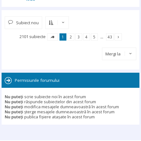
Subiect nou
2101 subiecte
1
2
3
4
5
…
43
Mergi la
Permisiunile forumului
Nu puteţi
scrie subiecte noi în acest forum
Nu puteţi
răspunde subiectelor din acest forum
Nu puteţi
modifica mesajele dumneavoastră în acest forum
Nu puteţi
şterge mesajele dumneavoastră în acest forum
Nu puteţi
publica fişiere ataşate în acest forum