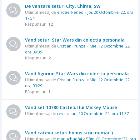
De vanzare seturi City, Chima, SW
Ultimul mesaj de
endaerkened
«
Joi, 20 Octombrie '22, ora
17:54
Răspunsuri:
12
Vand seturi Star Wars din colectia personala
Ultimul mesaj de
Cristian Frunza
«
Mie, 12 Octombrie '22,
ora 09:35
Răspunsuri:
2
Vand figurine Star Wars din colectia personala.
Ultimul mesaj de
Cristian Frunza
«
Mie, 12 Octombrie '22,
ora 09:29
Răspunsuri:
1
Vand set 10780 Castelul lui Mickey Mouse
Ultimul mesaj de
revs
«
Lun, 10 Octombrie '22, ora 11:37
Vand cateva seturi bonus si nu numai :)
Ultimul mesaj de
manuchao84
«
Sâm, 01 Octombrie '22, ora