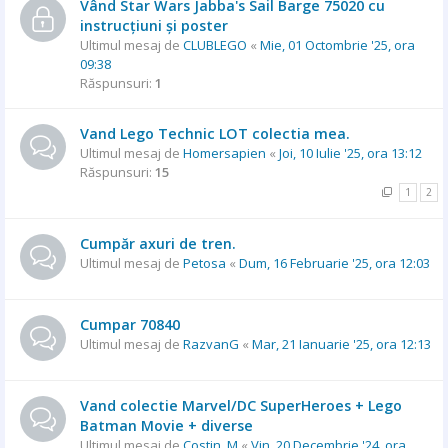
Vând Star Wars Jabba's Sail Barge 75020 cu
instrucțiuni și poster
Ultimul mesaj de
CLUBLEGO
«
Mie, 01 Octombrie '25, ora
09:38
Răspunsuri:
1
Vand Lego Technic LOT colectia mea.
Ultimul mesaj de
Homersapien
«
Joi, 10 Iulie '25, ora 13:12
Răspunsuri:
15
1
2
Cumpăr axuri de tren.
Ultimul mesaj de
Petosa
«
Dum, 16 Februarie '25, ora 12:03
Cumpar 70840
Ultimul mesaj de
RazvanG
«
Mar, 21 Ianuarie '25, ora 12:13
Vand colectie Marvel/DC SuperHeroes + Lego
Batman Movie + diverse
Ultimul mesaj de
Costin_M
«
Vin, 20 Decembrie '24, ora