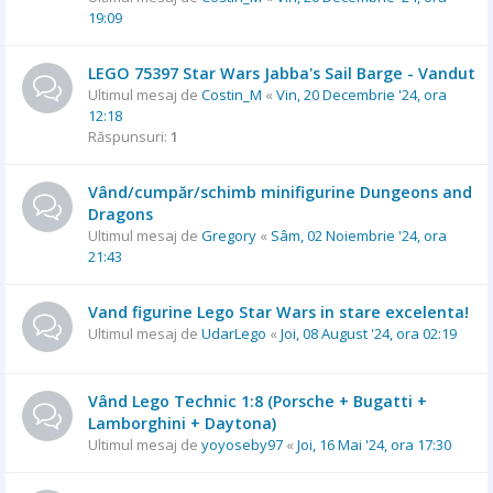
19:09
LEGO 75397 Star Wars Jabba's Sail Barge - Vandut
Ultimul mesaj de
Costin_M
«
Vin, 20 Decembrie '24, ora
12:18
Răspunsuri:
1
Vând/cumpăr/schimb minifigurine Dungeons and
Dragons
Ultimul mesaj de
Gregory
«
Sâm, 02 Noiembrie '24, ora
21:43
Vand figurine Lego Star Wars in stare excelenta!
Ultimul mesaj de
UdarLego
«
Joi, 08 August '24, ora 02:19
Vând Lego Technic 1:8 (Porsche + Bugatti +
Lamborghini + Daytona)
Ultimul mesaj de
yoyoseby97
«
Joi, 16 Mai '24, ora 17:30