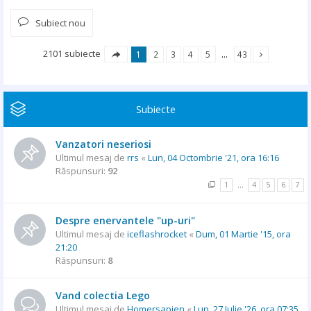
Subiect nou
2101 subiecte
1
2
3
4
5
…
43
Subiecte
Vanzatori neseriosi
Ultimul mesaj de
rrs
«
Lun, 04 Octombrie '21, ora 16:16
Răspunsuri:
92
1
…
4
5
6
7
Despre enervantele "up-uri"
Ultimul mesaj de
iceflashrocket
«
Dum, 01 Martie '15, ora
21:20
Răspunsuri:
8
Vand colectia Lego
Ultimul mesaj de
Homersapien
«
Lun, 27 Iulie '26, ora 07:35