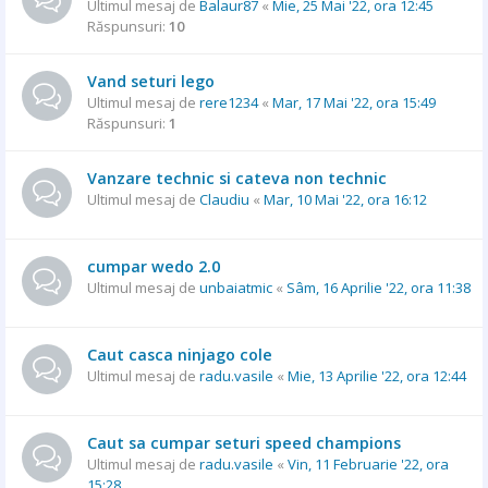
Ultimul mesaj de
Balaur87
«
Mie, 25 Mai '22, ora 12:45
Răspunsuri:
10
Vand seturi lego
Ultimul mesaj de
rere1234
«
Mar, 17 Mai '22, ora 15:49
Răspunsuri:
1
Vanzare technic si cateva non technic
Ultimul mesaj de
Claudiu
«
Mar, 10 Mai '22, ora 16:12
cumpar wedo 2.0
Ultimul mesaj de
unbaiatmic
«
Sâm, 16 Aprilie '22, ora 11:38
Caut casca ninjago cole
Ultimul mesaj de
radu.vasile
«
Mie, 13 Aprilie '22, ora 12:44
Caut sa cumpar seturi speed champions
Ultimul mesaj de
radu.vasile
«
Vin, 11 Februarie '22, ora
15:28