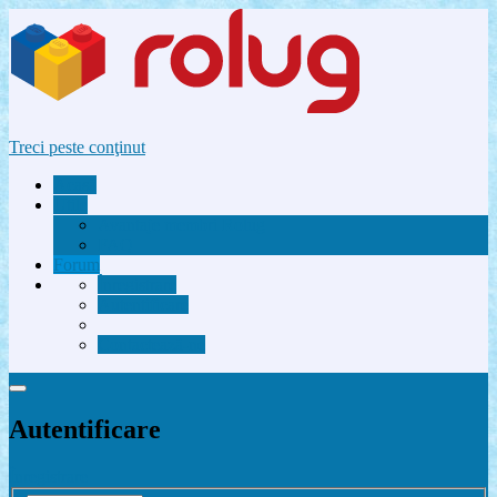
Treci peste conţinut
Acasă
Utile
Avantaje membri Rolug
FAQ
Forum
Înregistrare
Autentificare
Contactează-ne
Autentificare
Înregistrare