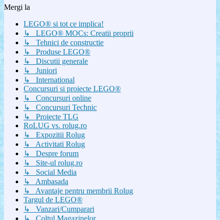
Mergi la
LEGO® si tot ce implica!
↳ LEGO® MOCs: Creatii proprii
↳ Tehnici de constructie
↳ Produse LEGO®
↳ Discutii generale
↳ Juniori
↳ International
Concursuri si proiecte LEGO®
↳ Concursuri online
↳ Concursuri Technic
↳ Proiecte TLG
RoLUG vs. rolug.ro
↳ Expozitii Rolug
↳ Activitati Rolug
↳ Despre forum
↳ Site-ul rolug.ro
↳ Social Media
↳ Ambasada
↳ Avantaje pentru membrii Rolug
Targul de LEGO®
↳ Vanzari/Cumparari
↳ Coltul Magazinelor