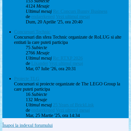
153
Subiecte
4124
Mesaje
Ultimul mesaj
Re: Concurs Bunny Business
de
endaerkened
Vezi ultimul mesaj
Dum, 20 Aprilie '25, ora 20:40
Concursuri Technic
Concursuri din sfera Technic organizate de RoLUG si alte
entitati la care puteti participa
75
Subiecte
2766
Mesaje
Ultimul mesaj
Re: RTXP 2026
de
Lixander
Vezi ultimul mesaj
Mar, 07 Iulie '26, ora 20:31
Proiecte TLG
Concursuri si proiecte organizate de The LEGO Group la
care puteti participa
16
Subiecte
132
Mesaje
Ultimul mesaj
25 Years of BrickLink
de
endaerkened
Vezi ultimul mesaj
Mar, 25 Martie '25, ora 14:34
Înapoi la indexul forumului