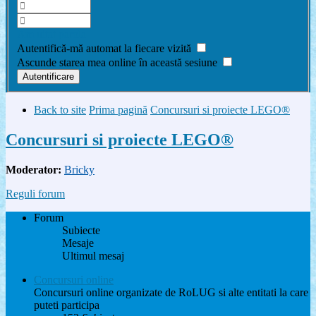
Am uitat parola
Autentifică-mă automat la fiecare vizită
Ascunde starea mea online în această sesiune
Back to site
Prima pagină
Concursuri si proiecte LEGO®
Concursuri si proiecte LEGO®
Moderator:
Bricky
Reguli forum
Forum
Subiecte
Mesaje
Ultimul mesaj
Concursuri online
Concursuri online organizate de RoLUG si alte entitati la care
puteti participa