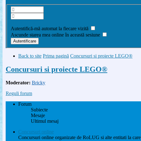
Înregistrare
Am uitat parola
Autentifică-mă automat la fiecare vizită
Ascunde starea mea online în această sesiune
Back to site
Prima pagină
Concursuri si proiecte LEGO®
Concursuri si proiecte LEGO®
Moderator:
Bricky
Reguli forum
Forum
Subiecte
Mesaje
Ultimul mesaj
Concursuri online
Concursuri online organizate de RoLUG si alte entitati la care 