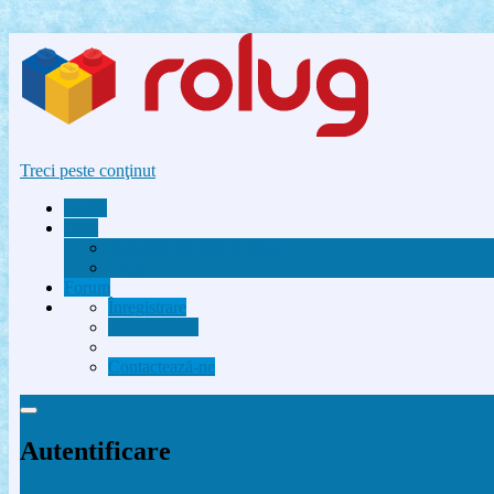
Treci peste conţinut
Acasă
Utile
Avantaje membri Rolug
FAQ
Forum
Înregistrare
Autentificare
Contactează-ne
Autentificare