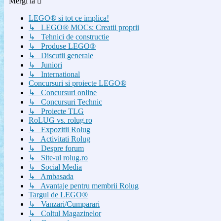
Mergi la
LEGO® si tot ce implica!
↳ LEGO® MOCs: Creatii proprii
↳ Tehnici de constructie
↳ Produse LEGO®
↳ Discutii generale
↳ Juniori
↳ International
Concursuri si proiecte LEGO®
↳ Concursuri online
↳ Concursuri Technic
↳ Proiecte TLG
RoLUG vs. rolug.ro
↳ Expozitii Rolug
↳ Activitati Rolug
↳ Despre forum
↳ Site-ul rolug.ro
↳ Social Media
↳ Ambasada
↳ Avantaje pentru membrii Rolug
Targul de LEGO®
↳ Vanzari/Cumparari
↳ Coltul Magazinelor