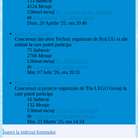
153
Subiecte
4124
Mesaje
Ultimul mesaj
Re: Concurs Bunny Business
de
endaerkened
Vezi ultimul mesaj
Dum, 20 Aprilie '25, ora 20:40
Concursuri Technic
Concursuri din sfera Technic organizate de RoLUG si alte
entitati la care puteti participa
75
Subiecte
2766
Mesaje
Ultimul mesaj
Re: RTXP 2026
de
Lixander
Vezi ultimul mesaj
Mar, 07 Iulie '26, ora 20:31
Proiecte TLG
Concursuri si proiecte organizate de The LEGO Group la
care puteti participa
16
Subiecte
132
Mesaje
Ultimul mesaj
25 Years of BrickLink
de
endaerkened
Vezi ultimul mesaj
Mar, 25 Martie '25, ora 14:34
Înapoi la indexul forumului