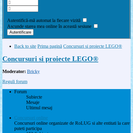
Am uitat parola
Autentifică-mă automat la fiecare vizită
Ascunde starea mea online în această sesiune
Back to site
Prima pagină
Concursuri si proiecte LEGO®
Concursuri si proiecte LEGO®
Moderator:
Bricky
Reguli forum
Forum
Subiecte
Mesaje
Ultimul mesaj
Concursuri online
Concursuri online organizate de RoLUG si alte entitati la care
puteti participa