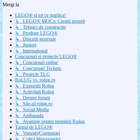
Mergi la
LEGO® si tot ce implica!
↳ LEGO® MOCs: Creatii proprii
↳ Tehnici de constructie
↳ Produse LEGO®
↳ Discutii generale
↳ Juniori
↳ International
Concursuri si proiecte LEGO®
↳ Concursuri online
↳ Concursuri Technic
↳ Proiecte TLG
RoLUG vs. rolug.ro
↳ Expozitii Rolug
↳ Activitati Rolug
↳ Despre forum
↳ Site-ul rolug.ro
↳ Social Media
↳ Ambasada
↳ Avantaje pentru membrii Rolug
Targul de LEGO®
↳ Vanzari/Cumparari
↳ Coltul Magazinelor