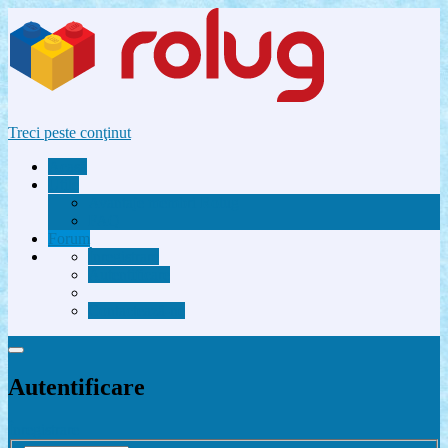
Treci peste conţinut
Acasă
Utile
Avantaje membri Rolug
FAQ
Forum
Înregistrare
Autentificare
Contactează-ne
Autentificare
Înregistrare