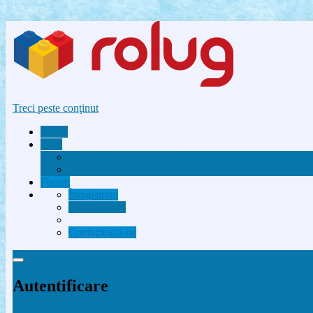
Treci peste conţinut
Acasă
Utile
Avantaje membri Rolug
FAQ
Forum
Înregistrare
Autentificare
Contactează-ne
Autentificare