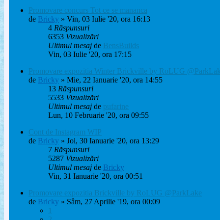
Promovare concurs Tot ce se mananca
de
Bricky
» Vin, 03 Iulie '20, ora 16:13
4
Răspunsuri
6353
Vizualizări
Ultimul mesaj
de
BensBuilds
Vin, 03 Iulie '20, ora 17:15
Promovare expozitia Winter Brickville by RoLUG @ParkLa
de
Bricky
» Mie, 22 Ianuarie '20, ora 14:55
13
Răspunsuri
5533
Vizualizări
Ultimul mesaj
de
pufarine
Lun, 10 Februarie '20, ora 09:55
Cont de Instagram WIP
de
Bricky
» Joi, 30 Ianuarie '20, ora 13:29
7
Răspunsuri
5287
Vizualizări
Ultimul mesaj
de
Bricky
Vin, 31 Ianuarie '20, ora 00:51
Promovare expozitia Brickville by RoLUG @ParkLake
de
Bricky
» Sâm, 27 Aprilie '19, ora 00:09
1
2