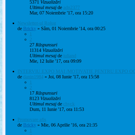
5371
Vizualizări
Ultimul mesaj
de
adn2377
Mar, 07 Noiembrie '17, ora 15:20
Newsletter-ul Rolug
de
Bricky
» Sâm, 01 Noiembrie '14, ora 00:25
1
2
27
Răspunsuri
11314
Vizualizări
Ultimul mesaj
de
iuliand
Mie, 12 Iulie '17, ora 09:09
INTERVIU EXPO MAI /MOTIVATIE PENTRU EXPO 
de
danin1984
» Joi, 08 Iunie '17, ora 15:58
1
2
17
Răspunsuri
8123
Vizualizări
Ultimul mesaj
de
chyck
Dum, 11 Iunie '17, ora 11:53
Promovare afis
de
Bricky
» Mie, 06 Aprilie '16, ora 21:35
1