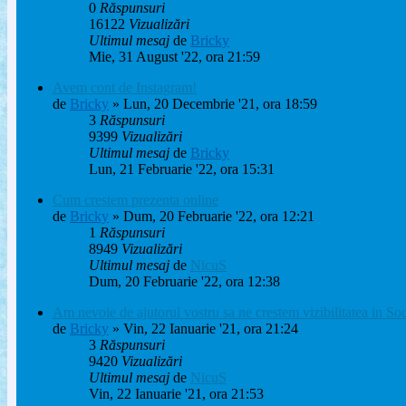
0
Răspunsuri
16122
Vizualizări
Ultimul mesaj
de
Bricky
Mie, 31 August '22, ora 21:59
Avem cont de Instagram!
de
Bricky
» Lun, 20 Decembrie '21, ora 18:59
3
Răspunsuri
9399
Vizualizări
Ultimul mesaj
de
Bricky
Lun, 21 Februarie '22, ora 15:31
Cum crestem prezenta online
de
Bricky
» Dum, 20 Februarie '22, ora 12:21
1
Răspunsuri
8949
Vizualizări
Ultimul mesaj
de
NicuS
Dum, 20 Februarie '22, ora 12:38
Am nevoie de ajutorul vostru sa ne crestem vizibilitatea in So
de
Bricky
» Vin, 22 Ianuarie '21, ora 21:24
3
Răspunsuri
9420
Vizualizări
Ultimul mesaj
de
NicuS
Vin, 22 Ianuarie '21, ora 21:53