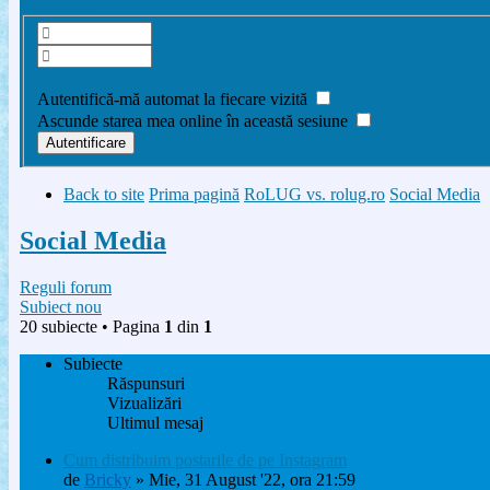
Înregistrare
Am uitat parola
Autentifică-mă automat la fiecare vizită
Ascunde starea mea online în această sesiune
Back to site
Prima pagină
RoLUG vs. rolug.ro
Social Media
Social Media
Reguli forum
Subiect nou
20 subiecte • Pagina
1
din
1
Subiecte
Răspunsuri
Vizualizări
Ultimul mesaj
Cum distribuim postarile de pe Instagram
de
Bricky
» Mie, 31 August '22, ora 21:59