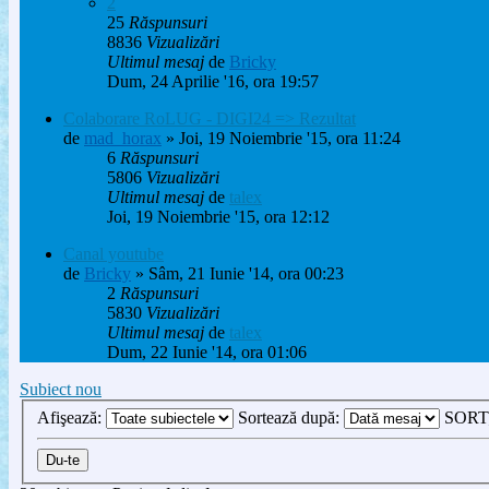
2
25
Răspunsuri
8836
Vizualizări
Ultimul mesaj
de
Bricky
Dum, 24 Aprilie '16, ora 19:57
Colaborare RoLUG - DIGI24 => Rezultat
de
mad_horax
» Joi, 19 Noiembrie '15, ora 11:24
6
Răspunsuri
5806
Vizualizări
Ultimul mesaj
de
talex
Joi, 19 Noiembrie '15, ora 12:12
Canal youtube
de
Bricky
» Sâm, 21 Iunie '14, ora 00:23
2
Răspunsuri
5830
Vizualizări
Ultimul mesaj
de
talex
Dum, 22 Iunie '14, ora 01:06
Subiect nou
Afişează:
Sortează după:
SORT