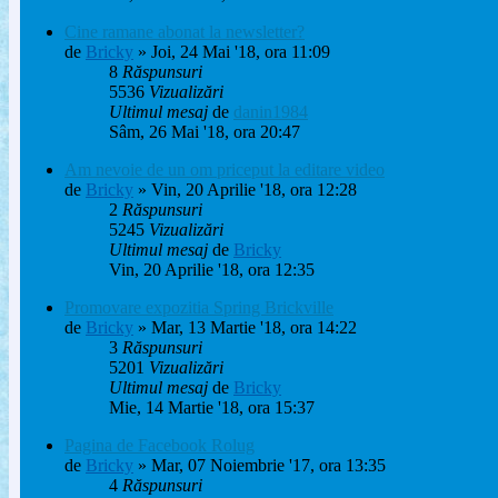
Cine ramane abonat la newsletter?
de
Bricky
» Joi, 24 Mai '18, ora 11:09
8
Răspunsuri
5536
Vizualizări
Ultimul mesaj
de
danin1984
Sâm, 26 Mai '18, ora 20:47
Am nevoie de un om priceput la editare video
de
Bricky
» Vin, 20 Aprilie '18, ora 12:28
2
Răspunsuri
5245
Vizualizări
Ultimul mesaj
de
Bricky
Vin, 20 Aprilie '18, ora 12:35
Promovare expozitia Spring Brickville
de
Bricky
» Mar, 13 Martie '18, ora 14:22
3
Răspunsuri
5201
Vizualizări
Ultimul mesaj
de
Bricky
Mie, 14 Martie '18, ora 15:37
Pagina de Facebook Rolug
de
Bricky
» Mar, 07 Noiembrie '17, ora 13:35
4
Răspunsuri