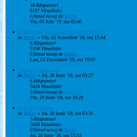
18
Răspunsuri
8187
Vizualizări
Ultimul mesaj
de
Bricky
Vin, 05 Iulie '19, ora 01:40
Noile limitari Flickr afecteaza contul RoLUG
de
Bricky
» Vin, 02 Noiembrie '18, ora 15:34
8
Răspunsuri
5358
Vizualizări
Ultimul mesaj
de
Bricky
Lun, 03 Decembrie '18, ora 10:05
Canale de promovare
de
Bricky
» Joi, 28 Iunie '18, ora 03:27
6
Răspunsuri
5424
Vizualizări
Ultimul mesaj
de
braker23
Vin, 29 Iunie '18, ora 10:20
Grup pe Facebook
de
Bricky
» Joi, 28 Iunie '18, ora 03:31
3
Răspunsuri
5028
Vizualizări
Ultimul mesaj
de
Bricky
Joi, 28 Iunie '18, ora 15:33