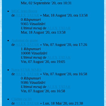
Mie, 02 Septembrie '20, ora 10:31
MOC lego Boost
de
ALEX TATAR
» Mar, 18 August '20, ora 13:58
0
Răspunsuri
9365
Vizualizări
Ultimul mesaj
de
ALEX TATAR
Mar, 18 August '20, ora 13:58
Automat de gume
de
ALEX TATAR
» Vin, 07 August '20, ora 17:26
1
Răspunsuri
10008
Vizualizări
Ultimul mesaj
de
ALEX TATAR
Vin, 07 August '20, ora 19:05
Nava STAR WARS
de
ALEX TATAR
» Vin, 07 August '20, ora 16:58
0
Răspunsuri
9386
Vizualizări
Ultimul mesaj
de
ALEX TATAR
Vin, 07 August '20, ora 16:58
Clădire cu lift
de
ALEX TATAR
» Lun, 18 Mai '20, ora 21:38