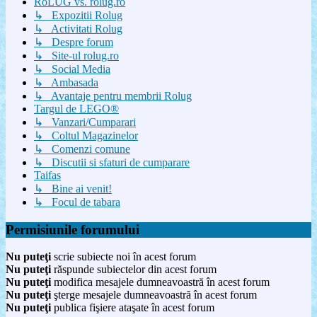
RoLUG vs. rolug.ro
↳ Expozitii Rolug
↳ Activitati Rolug
↳ Despre forum
↳ Site-ul rolug.ro
↳ Social Media
↳ Ambasada
↳ Avantaje pentru membrii Rolug
Targul de LEGO®
↳ Vanzari/Cumparari
↳ Coltul Magazinelor
↳ Comenzi comune
↳ Discutii si sfaturi de cumparare
Taifas
↳ Bine ai venit!
↳ Focul de tabara
Permisiunile forumului
Nu puteţi
scrie subiecte noi în acest forum
Nu puteţi
răspunde subiectelor din acest forum
Nu puteţi
modifica mesajele dumneavoastră în acest forum
Nu puteţi
şterge mesajele dumneavoastră în acest forum
Nu puteţi
publica fişiere ataşate în acest forum