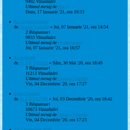
9492
Vizualizări
Ultimul mesaj
de
chyck
Dum, 17 Ianuarie '21, ora 19:33
Sa crestem frumos!
de
Dragos Valentin
» Joi, 07 Ianuarie '21, ora 14:54
2
Răspunsuri
9833
Vizualizări
Ultimul mesaj
de
Homersapien
Joi, 07 Ianuarie '21, ora 16:57
Snowmobil
de
ALEX TATAR
» Sâm, 30 Mai '20, ora 18:49
3
Răspunsuri
11213
Vizualizări
Ultimul mesaj
de
Dragos Valentin
Vin, 04 Decembrie '20, ora 17:27
Lego Dragster
de
ALEX TATAR
» Joi, 03 Decembrie '20, ora 18:42
3
Răspunsuri
10673
Vizualizări
Ultimul mesaj
de
Dragos Valentin
Vin, 04 Decembrie '20, ora 17:23
Ziua Romaniei 2020