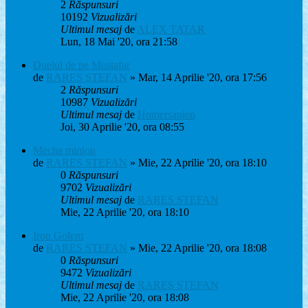
2
Răspunsuri
10192
Vizualizări
Ultimul mesaj
de
ALEX TATAR
Lun, 18 Mai '20, ora 21:58
Duelul de pe Mustafar
de
RARES STEFAN
» Mar, 14 Aprilie '20, ora 17:56
2
Răspunsuri
10987
Vizualizări
Ultimul mesaj
de
Homersapien
Joi, 30 Aprilie '20, ora 08:55
Mecha minion
de
RARES STEFAN
» Mie, 22 Aprilie '20, ora 18:10
0
Răspunsuri
9702
Vizualizări
Ultimul mesaj
de
RARES STEFAN
Mie, 22 Aprilie '20, ora 18:10
Iron Golem
de
RARES STEFAN
» Mie, 22 Aprilie '20, ora 18:08
0
Răspunsuri
9472
Vizualizări
Ultimul mesaj
de
RARES STEFAN
Mie, 22 Aprilie '20, ora 18:08