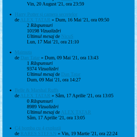
Vin, 20 August '21, ora 23:59
Harry Potter și camera secretelor
de
ALEX TATAR
» Dum, 16 Mai '21, ora 09:50
2
Răspunsuri
10198
Vizualizări
Ultimul mesaj
de
NicuS
Lun, 17 Mai '21, ora 21:10
Maimuta
de
Dan Tatar
» Dum, 09 Mai '21, ora 13:43
1
Răspunsuri
9374
Vizualizări
Ultimul mesaj
de
Dan Tatar
Dum, 09 Mai '21, ora 14:27
Belle & Marshal Ruffs
de
ALEX TATAR
» Sâm, 17 Aprilie '21, ora 13:05
0
Răspunsuri
8989
Vizualizări
Ultimul mesaj
de
ALEX TATAR
Sâm, 17 Aprilie '21, ora 13:05
C4 bomba cu 4 explozii
de
RARES STEFAN
» Vin, 19 Martie '21, ora 22:24