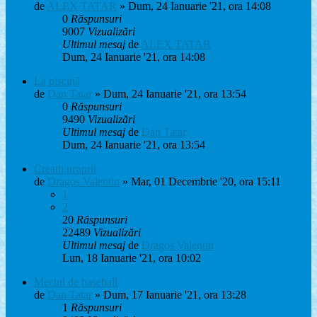
de
ALEX TATAR
» Dum, 24 Ianuarie '21, ora 14:08
0
Răspunsuri
9007
Vizualizări
Ultimul mesaj
de
ALEX TATAR
Dum, 24 Ianuarie '21, ora 14:08
La piscină
de
Dan Tatar
» Dum, 24 Ianuarie '21, ora 13:54
0
Răspunsuri
9490
Vizualizări
Ultimul mesaj
de
Dan Tatar
Dum, 24 Ianuarie '21, ora 13:54
Creatii proprii
de
Dragos Valentin
» Mar, 01 Decembrie '20, ora 15:11
1
2
20
Răspunsuri
22489
Vizualizări
Ultimul mesaj
de
Dragos Valentin
Lun, 18 Ianuarie '21, ora 10:02
Meciul de baseball
de
Dan Tatar
» Dum, 17 Ianuarie '21, ora 13:28
1
Răspunsuri