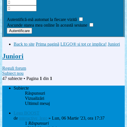
Am uitat parola
Autentifică-mă automat la fiecare vizită
Ascunde starea mea online în această sesiune
Back to site
Prima pagină
LEGO® si tot ce implica!
Juniori
Juniori
Reguli forum
Subiect nou
47 subiecte • Pagina
1
din
1
Subiecte
Răspunsuri
Vizualizări
Ultimul mesaj
Lego BOOST
de
interactive_lego
» Lun, 06 Martie '23, ora 17:37
1
Răspunsuri