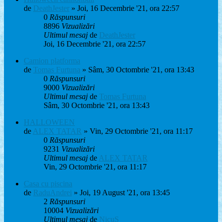
de
DeathJester
» Joi, 16 Decembrie '21, ora 22:57
0
Răspunsuri
8896
Vizualizări
Ultimul mesaj
de
DeathJester
Joi, 16 Decembrie '21, ora 22:57
Camion platforma
de
Tomas Furtuna
» Sâm, 30 Octombrie '21, ora 13:43
0
Răspunsuri
9000
Vizualizări
Ultimul mesaj
de
Tomas Furtuna
Sâm, 30 Octombrie '21, ora 13:43
HALLOWEEN
de
ALEX TATAR
» Vin, 29 Octombrie '21, ora 11:17
0
Răspunsuri
9231
Vizualizări
Ultimul mesaj
de
ALEX TATAR
Vin, 29 Octombrie '21, ora 11:17
Casa cu piscina
de
RaduAndrei
» Joi, 19 August '21, ora 13:45
2
Răspunsuri
10004
Vizualizări
Ultimul mesaj
de
NicuS