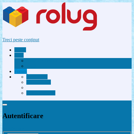
Treci peste conţinut
Acasă
Utile
Avantaje membri Rolug
FAQ
Forum
Înregistrare
Autentificare
Contactează-ne
Autentificare
Înregistrare