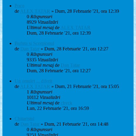
Poco
de
ALEX TATAR
» Dum, 28 Februarie '21, ora 12:39
0
Răspunsuri
8929
Vizualizări
Ultimul mesaj
de
ALEX TATAR
Dum, 28 Februarie '21, ora 12:39
Bufnta si Scorpionul
de
Dan Tatar
» Dum, 28 Februarie '21, ora 12:27
0
Răspunsuri
9335
Vizualizări
Ultimul mesaj
de
Dan Tatar
Dum, 28 Februarie '21, ora 12:27
Un omuleț ... diferit
de
ALEX TATAR
» Dum, 21 Februarie '21, ora 15:05
1
Răspunsuri
10112
Vizualizări
Ultimul mesaj
de
chyck
Lun, 22 Februarie '21, ora 16:59
Chitaristul
de
Dan Tatar
» Dum, 21 Februarie '21, ora 14:48
0
Răspunsuri
9251
Vizualizări