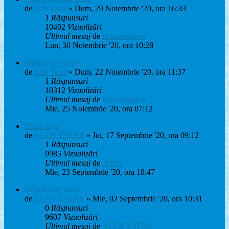
de
Dan Tatar
» Dum, 29 Noiembrie '20, ora 16:33
1
Răspunsuri
10402
Vizualizări
Ultimul mesaj
de
Homersapien
Lun, 30 Noiembrie '20, ora 10:28
Masina de curse
de
Dan Tatar
» Dum, 22 Noiembrie '20, ora 11:37
1
Răspunsuri
10312
Vizualizări
Ultimul mesaj
de
Homersapien
Mie, 25 Noiembrie '20, ora 07:12
Câine lego
de
ALEX TATAR
» Joi, 17 Septembrie '20, ora 09:12
1
Răspunsuri
9985
Vizualizări
Ultimul mesaj
de
chyck
Mie, 23 Septembrie '20, ora 18:47
Ochelari de soare
de
ALEX TATAR
» Mie, 02 Septembrie '20, ora 10:31
0
Răspunsuri
9607
Vizualizări
Ultimul mesaj
de
ALEX TATAR