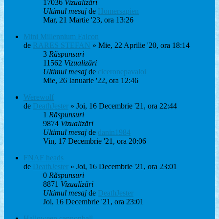
17036
Vizualizări
Ultimul mesaj
de
Homersapien
Mar, 21 Martie '23, ora 13:26
Mini Millennium Falcon
de
RARES STEFAN
» Mie, 22 Aprilie '20, ora 18:14
3
Răspunsuri
11562
Vizualizări
Ultimul mesaj
de
ciceronepavaloi
Mie, 26 Ianuarie '22, ora 12:46
Werewolf
de
DeathJester
» Joi, 16 Decembrie '21, ora 22:44
1
Răspunsuri
9874
Vizualizări
Ultimul mesaj
de
danin1984
Vin, 17 Decembrie '21, ora 20:06
FNAF heads
de
DeathJester
» Joi, 16 Decembrie '21, ora 23:01
0
Răspunsuri
8871
Vizualizări
Ultimul mesaj
de
DeathJester
Joi, 16 Decembrie '21, ora 23:01
Halloween cannonball