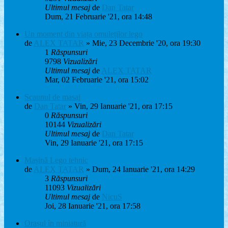
Ultimul mesaj
de
Dan Tatar
Dum, 21 Februarie '21, ora 14:48
Un moment din viața omuleților lego
de
ALEX TATAR
» Mie, 23 Decembrie '20, ora 19:30
1
Răspunsuri
9798
Vizualizări
Ultimul mesaj
de
ALEX TATAR
Mar, 02 Februarie '21, ora 15:02
Scaunul de masaj
de
Dan Tatar
» Vin, 29 Ianuarie '21, ora 17:15
0
Răspunsuri
10144
Vizualizări
Ultimul mesaj
de
Dan Tatar
Vin, 29 Ianuarie '21, ora 17:15
Mașină Lego tehnic
de
ALEX TATAR
» Dum, 24 Ianuarie '21, ora 14:29
3
Răspunsuri
11093
Vizualizări
Ultimul mesaj
de
NicuS
Joi, 28 Ianuarie '21, ora 17:58
Orașul în miniatură