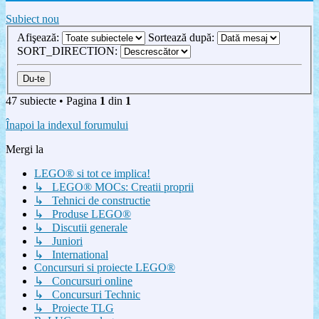
Subiect nou
Afişează:
Sortează după:
SORT_DIRECTION:
47 subiecte • Pagina
1
din
1
Înapoi la indexul forumului
Mergi la
LEGO® si tot ce implica!
↳ LEGO® MOCs: Creatii proprii
↳ Tehnici de constructie
↳ Produse LEGO®
↳ Discutii generale
↳ Juniori
↳ International
Concursuri si proiecte LEGO®
↳ Concursuri online
↳ Concursuri Technic
↳ Proiecte TLG