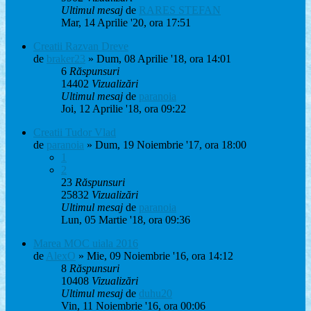
Ultimul mesaj
de
RARES STEFAN
Mar, 14 Aprilie '20, ora 17:51
Creatii Razvan Dreve
de
braker23
» Dum, 08 Aprilie '18, ora 14:01
6
Răspunsuri
14402
Vizualizări
Ultimul mesaj
de
paranoia
Joi, 12 Aprilie '18, ora 09:22
Creatii Tudor Vlad
de
paranoia
» Dum, 19 Noiembrie '17, ora 18:00
1
2
23
Răspunsuri
25832
Vizualizări
Ultimul mesaj
de
paranoia
Lun, 05 Martie '18, ora 09:36
Marea MOC uiala 2016
de
AlexO
» Mie, 09 Noiembrie '16, ora 14:12
8
Răspunsuri
10408
Vizualizări
Ultimul mesaj
de
duhu20
Vin, 11 Noiembrie '16, ora 00:06