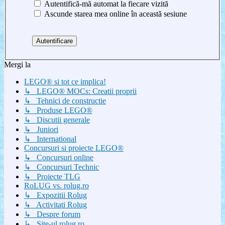
Autentifică-mă automat la fiecare vizită
Ascunde starea mea online în această sesiune
Mergi la
LEGO® si tot ce implica!
↳ LEGO® MOCs: Creatii proprii
↳ Tehnici de constructie
↳ Produse LEGO®
↳ Discutii generale
↳ Juniori
↳ International
Concursuri si proiecte LEGO®
↳ Concursuri online
↳ Concursuri Technic
↳ Proiecte TLG
RoLUG vs. rolug.ro
↳ Expozitii Rolug
↳ Activitati Rolug
↳ Despre forum
↳ Site-ul rolug.ro