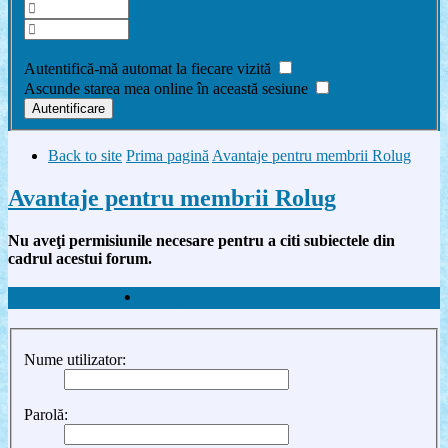
Am uitat parola
Autentifică-mă automat la fiecare vizită
Ascunde starea mea online în această sesiune
Back to site
Prima pagină
Avantaje pentru membrii Rolug
Avantaje pentru membrii Rolug
Nu aveţi permisiunile necesare pentru a citi subiectele din
cadrul acestui forum.
Autentificare
•
Înregistrare
Nume utilizator:
Parolă: