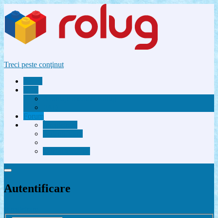
Treci peste conţinut
Acasă
Utile
Avantaje membri Rolug
FAQ
Forum
Înregistrare
Autentificare
Contactează-ne
Autentificare
Înregistrare