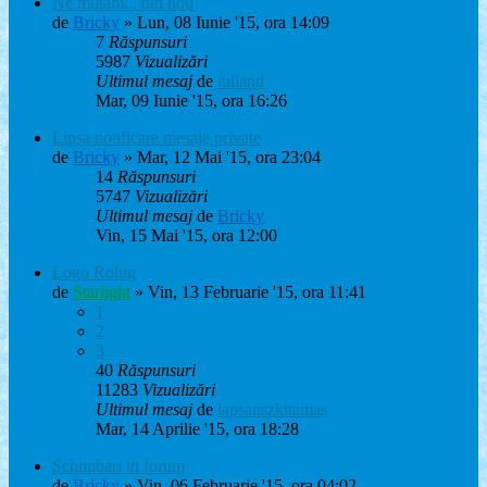
Ne mutam... din nou
de
Bricky
» Lun, 08 Iunie '15, ora 14:09
7
Răspunsuri
5987
Vizualizări
Ultimul mesaj
de
iuliand
Mar, 09 Iunie '15, ora 16:26
Lipsa notificare mesaje private
de
Bricky
» Mar, 12 Mai '15, ora 23:04
14
Răspunsuri
5747
Vizualizări
Ultimul mesaj
de
Bricky
Vin, 15 Mai '15, ora 12:00
Logo Rolug
de
Starlight
» Vin, 13 Februarie '15, ora 11:41
1
2
3
40
Răspunsuri
11283
Vizualizări
Ultimul mesaj
de
lapsanszkitamas
Mar, 14 Aprilie '15, ora 18:28
Schimbari in forum
de
Bricky
» Vin, 06 Februarie '15, ora 04:02