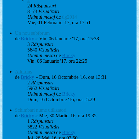
2
24
Răspunsuri
8173
Vizualizări
Ultimul mesaj
de
tlg2014
Mie, 01 Februarie '17, ora 17:51
Un nou subforum
de
Bricky
» Vin, 06 Ianuarie '17, ora 15:38
3
Răspunsuri
5640
Vizualizări
Ultimul mesaj
de
Bricky
Vin, 06 Ianuarie '17, ora 22:25
Add-ons
de
Bricky
» Dum, 16 Octombrie '16, ora 13:31
2
Răspunsuri
5962
Vizualizări
Ultimul mesaj
de
Bricky
Dum, 16 Octombrie '16, ora 15:29
Schimbari nume utilizatori
de
Bricky
» Mie, 30 Martie '16, ora 19:35
1
Răspunsuri
5822
Vizualizări
Ultimul mesaj
de
Bricky
Joi, 26 Mai '16, ora 02:50