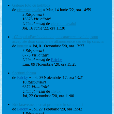
Galerie foto cu lightbox
de
ciceronepavaloi
» Mar, 14 Iunie '22, ora 14:59
2
Răspunsuri
16376
Vizualizări
Ultimul mesaj
de
ciceronepavaloi
Joi, 16 Iunie '22, ora 11:30
„Câmpul «Facebook» conţine caractere invalide, sunt
acceptate doar caracterele alfanumerice sau de tip caracter”.
de
hntrain
» Joi, 01 Octombrie '20, ora 13:27
7
Răspunsuri
6773
Vizualizări
Ultimul mesaj
de
Bricky
Lun, 09 Noiembrie '20, ora 15:25
Sectiuni forum
de
Bricky
» Joi, 09 Noiembrie '17, ora 13:21
10
Răspunsuri
6872
Vizualizări
Ultimul mesaj
de
chyck
Joi, 22 Octombrie '20, ora 11:00
Bricknave.net a creat probleme in semnaturi
de
Bricky
» Joi, 27 Februarie '20, ora 15:42
1
Răspunsuri