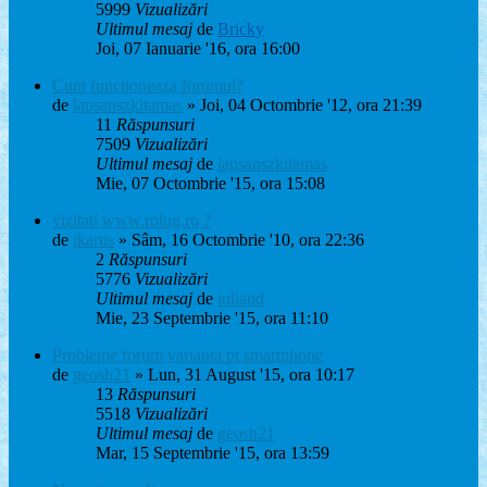
5999
Vizualizări
Ultimul mesaj
de
Bricky
Joi, 07 Ianuarie '16, ora 16:00
Cum functioneaza forumul?
de
lapsanszkitamas
» Joi, 04 Octombrie '12, ora 21:39
11
Răspunsuri
7509
Vizualizări
Ultimul mesaj
de
lapsanszkitamas
Mie, 07 Octombrie '15, ora 15:08
vizitati www.rolug.ro ?
de
ikarus
» Sâm, 16 Octombrie '10, ora 22:36
2
Răspunsuri
5776
Vizualizări
Ultimul mesaj
de
iuliand
Mie, 23 Septembrie '15, ora 11:10
Probleme forum varianta pt smartphone
de
geosh21
» Lun, 31 August '15, ora 10:17
13
Răspunsuri
5518
Vizualizări
Ultimul mesaj
de
geosh21
Mar, 15 Septembrie '15, ora 13:59