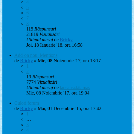
4
5
6
7
8
115
Răspunsuri
21819
Vizualizări
Ultimul mesaj
de
Bricky
Joi, 18 Ianuarie '18, ora 16:58
Add-on nou: Mentions
de
Bricky
» Mie, 08 Noiembrie '17, ora 13:17
1
2
19
Răspunsuri
7774
Vizualizări
Ultimul mesaj
de
lapsanszkitamas
Mie, 08 Noiembrie '17, ora 19:04
Culori forum
de
Bricky
» Mar, 01 Decembrie '15, ora 17:42
1
…
3
4