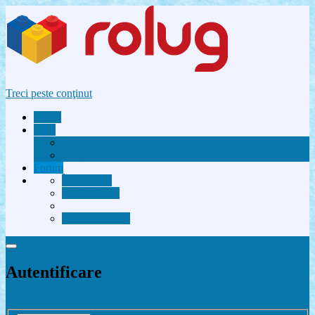
Treci peste conţinut
Acasă
Utile
Avantaje membri Rolug
FAQ
Forum
Înregistrare
Autentificare
Contactează-ne
Autentificare
Înregistrare