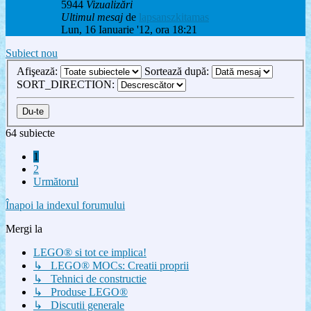
5944
Vizualizări
Ultimul mesaj
de
lapsanszkitamas
Lun, 16 Ianuarie '12, ora 18:21
Subiect nou
Afişează:
Sortează după:
SORT_DIRECTION:
64 subiecte
1
2
Următorul
Înapoi la indexul forumului
Mergi la
LEGO® si tot ce implica!
↳ LEGO® MOCs: Creatii proprii
↳ Tehnici de constructie
↳ Produse LEGO®
↳ Discutii generale