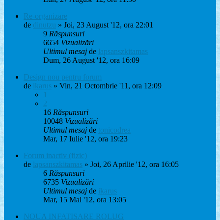
Re-organizare
de
dinutzu
» Joi, 23 August '12, ora 22:01
9
Răspunsuri
6654
Vizualizări
Ultimul mesaj
de
lapsanszkitamas
Dum, 26 August '12, ora 16:09
Design nou pentru forum
de
ikarus
» Vin, 21 Octombrie '11, ora 12:09
1
2
16
Răspunsuri
10048
Vizualizări
Ultimul mesaj
de
tonicodrea
Mar, 17 Iulie '12, ora 19:23
Forum inactiv (fizic)
de
lapsanszkitamas
» Joi, 26 Aprilie '12, ora 16:05
6
Răspunsuri
6735
Vizualizări
Ultimul mesaj
de
ikarus
Mar, 15 Mai '12, ora 13:05
NOUA INFATISARE ROLUG