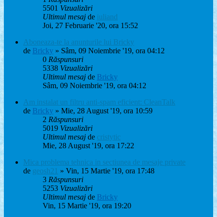
5501
Vizualizări
Ultimul mesaj
de
iuliand
Joi, 27 Februarie '20, ora 15:52
Aboneaza-te la anunturile lui Bricky
de
Bricky
» Sâm, 09 Noiembrie '19, ora 04:12
0
Răspunsuri
5338
Vizualizări
Ultimul mesaj
de
Bricky
Sâm, 09 Noiembrie '19, ora 04:12
Am instalat un filtru anti-spam eficient: CleanTalk
de
Bricky
» Mie, 28 August '19, ora 10:59
2
Răspunsuri
5019
Vizualizări
Ultimul mesaj
de
cristytic
Mie, 28 August '19, ora 17:22
Mica problema tehnica in sectiunea de mesaje private
de
geosh21
» Vin, 15 Martie '19, ora 17:48
3
Răspunsuri
5253
Vizualizări
Ultimul mesaj
de
Bricky
Vin, 15 Martie '19, ora 19:20