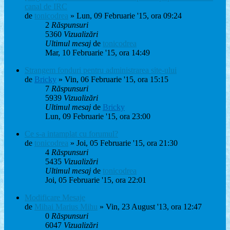
canal de IRC
de
tonicodrea
» Lun, 09 Februarie '15, ora 09:24
2
Răspunsuri
5360
Vizualizări
Ultimul mesaj
de
tonicodrea
Mar, 10 Februarie '15, ora 14:49
Strangem fonduri pentru administrarea site-ului
de
Bricky
» Vin, 06 Februarie '15, ora 15:15
7
Răspunsuri
5939
Vizualizări
Ultimul mesaj
de
Bricky
Lun, 09 Februarie '15, ora 23:00
Ce s-a intamplat cu forumul?
de
tonicodrea
» Joi, 05 Februarie '15, ora 21:30
4
Răspunsuri
5435
Vizualizări
Ultimul mesaj
de
tonicodrea
Joi, 05 Februarie '15, ora 22:01
Modificare Mesaje
de
Mihai Marius Mihu
» Vin, 23 August '13, ora 12:47
0
Răspunsuri
6047
Vizualizări