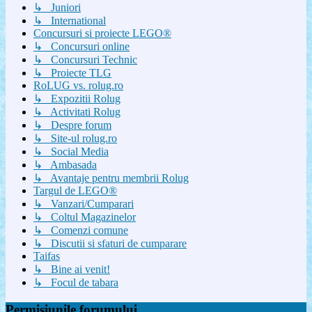
↳ Juniori
↳ International
Concursuri si proiecte LEGO®
↳ Concursuri online
↳ Concursuri Technic
↳ Proiecte TLG
RoLUG vs. rolug.ro
↳ Expozitii Rolug
↳ Activitati Rolug
↳ Despre forum
↳ Site-ul rolug.ro
↳ Social Media
↳ Ambasada
↳ Avantaje pentru membrii Rolug
Targul de LEGO®
↳ Vanzari/Cumparari
↳ Coltul Magazinelor
↳ Comenzi comune
↳ Discutii si sfaturi de cumparare
Taifas
↳ Bine ai venit!
↳ Focul de tabara
Permisiunile forumului