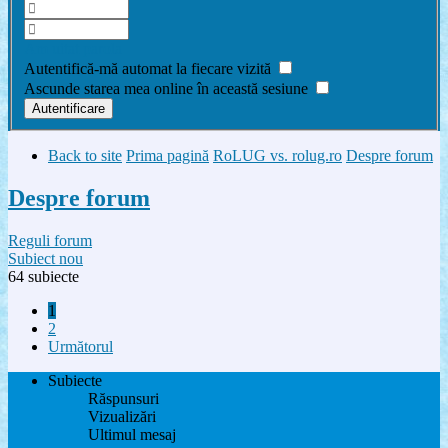
Am uitat parola
Autentifică-mă automat la fiecare vizită
Ascunde starea mea online în această sesiune
Back to site
Prima pagină
RoLUG vs. rolug.ro
Despre forum
Despre forum
Reguli forum
Subiect nou
64 subiecte
1
2
Următorul
Subiecte
Răspunsuri
Vizualizări
Ultimul mesaj