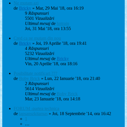
Ne mutam azi
de
Bricky
» Mar, 29 Mai '18, ora 16:19
9
Răspunsuri
5501
Vizualizări
Ultimul mesaj
de
hntrain
Joi, 31 Mai '18, ora 13:55
Cred ca ne mutam din nou
de
Bricky
» Joi, 19 Aprilie '18, ora 19:41
4
Răspunsuri
5232
Vizualizări
Ultimul mesaj
de
Bricky
Vin, 20 Aprilie '18, ora 18:16
Posibilitate notificari ???
de
Boby Brick
» Lun, 22 Ianuarie '18, ora 21:40
2
Răspunsuri
5614
Vizualizări
Ultimul mesaj
de
Boby Brick
Mar, 23 Ianuarie '18, ora 14:18
FORUM -partea technica
de
lapsanszkitamas
» Joi, 18 Septembrie '14, ora 16:42
1
…