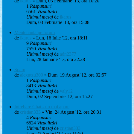
de
ikarus
» Dum, 03 Februarie '13, ora 10:20
1
Răspunsuri
6561
Vizualizări
Ultimul mesaj
de
ikarus
Dum, 03 Februarie '13, ora 15:08
Mentenanta pe forum
de
ikarus
» Lun, 16 Iulie '12, ora 18:11
9
Răspunsuri
7550
Vizualizări
Ultimul mesaj
de
adn2377
Lun, 28 Ianuarie '13, ora 22:28
Spam
de
alexutzu300
» Dum, 19 August '12, ora 02:57
1
Răspunsuri
8413
Vizualizări
Ultimul mesaj
de
valy12
Dum, 02 Septembrie '12, ora 15:27
Intrebare Chat - nu mai apare
de
cristian333
» Vin, 24 August '12, ora 20:31
4
Răspunsuri
6524
Vizualizări
Ultimul mesaj
de
cristian333
Lun, 27 August '12, ora 11:50