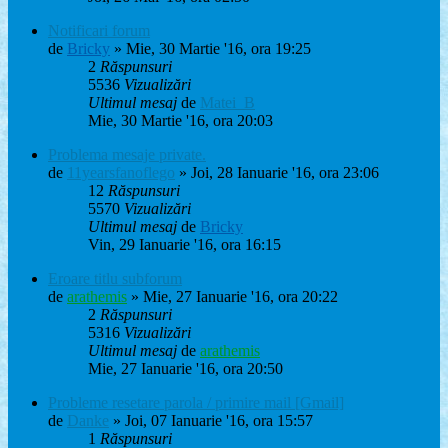
Notificari forum
de
Bricky
» Mie, 30 Martie '16, ora 19:25
2
Răspunsuri
5536
Vizualizări
Ultimul mesaj
de
Matei_B
Mie, 30 Martie '16, ora 20:03
Problema mesaje private.
de
11yearsfanoflego
» Joi, 28 Ianuarie '16, ora 23:06
12
Răspunsuri
5570
Vizualizări
Ultimul mesaj
de
Bricky
Vin, 29 Ianuarie '16, ora 16:15
Eroare titlu subforum
de
arathemis
» Mie, 27 Ianuarie '16, ora 20:22
2
Răspunsuri
5316
Vizualizări
Ultimul mesaj
de
arathemis
Mie, 27 Ianuarie '16, ora 20:50
Probleme resetare parola / primire mail [Gmail]
de
Danke
» Joi, 07 Ianuarie '16, ora 15:57
1
Răspunsuri