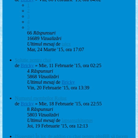
1
2
3
4
5
66
Răspunsuri
16689
Vizualizări
Ultimul mesaj
de
talex
Mar, 24 Martie '15, ora 17:07
Solutie pentru chat
de
Bricky
» Mie, 11 Februarie '15, ora 02:25
4
Răspunsuri
5868
Vizualizări
Ultimul mesaj
de
Bricky
Vin, 20 Februarie '15, ora 13:39
Numarul membrilor Rolug
de
Bricky
» Mie, 18 Februarie '15, ora 22:55
8
Răspunsuri
5803
Vizualizări
Ultimul mesaj
de
lapsanszkitamas
Joi, 19 Februarie '15, ora 12:13
[Sugestie] În loc de addon cu chat pentru phpBB să facem