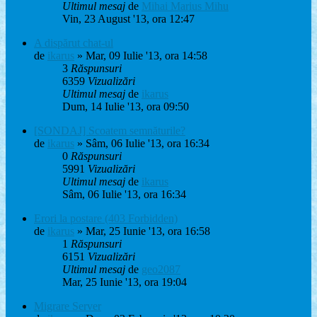
Ultimul mesaj
de
Mihai Marius Mihu
Vin, 23 August '13, ora 12:47
A dispărut chat-ul
de
ikarus
» Mar, 09 Iulie '13, ora 14:58
3
Răspunsuri
6359
Vizualizări
Ultimul mesaj
de
ikarus
Dum, 14 Iulie '13, ora 09:50
[SONDAJ] Scoatem semnăturile?
de
ikarus
» Sâm, 06 Iulie '13, ora 16:34
0
Răspunsuri
5991
Vizualizări
Ultimul mesaj
de
ikarus
Sâm, 06 Iulie '13, ora 16:34
Erori la postare (403 Forbidden)
de
ikarus
» Mar, 25 Iunie '13, ora 16:58
1
Răspunsuri
6151
Vizualizări
Ultimul mesaj
de
geo2087
Mar, 25 Iunie '13, ora 19:04
Migrare Server