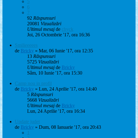
5
6
7
92
Răspunsuri
20081
Vizualizări
Ultimul mesaj
de
chyck
Joi, 26 Octombrie '17, ora 16:36
Smilieeeees
de
Bricky
» Mar, 06 Iunie '17, ora 12:35
13
Răspunsuri
5725
Vizualizări
Ultimul mesaj
de
Bricky
Sâm, 10 Iunie '17, ora 15:30
Camp nou in profil
de
Bricky
» Lun, 24 Aprilie '17, ora 14:40
5
Răspunsuri
5668
Vizualizări
Ultimul mesaj
de
Bricky
Lun, 24 Aprilie '17, ora 16:34
Update judet
de
Bricky
» Dum, 08 Ianuarie '17, ora 20:43
1