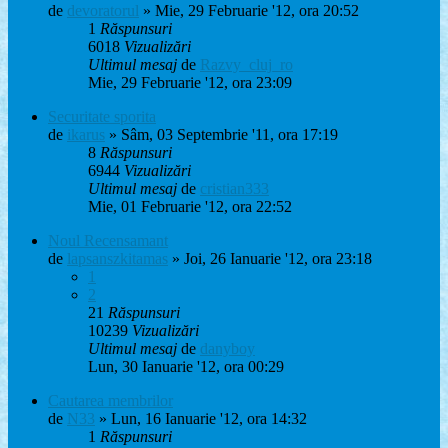
de
devoratorul
» Mie, 29 Februarie '12, ora 20:52
1
Răspunsuri
6018
Vizualizări
Ultimul mesaj
de
Razvy_cluj_ro
Mie, 29 Februarie '12, ora 23:09
Securitate sporita
de
ikarus
» Sâm, 03 Septembrie '11, ora 17:19
8
Răspunsuri
6944
Vizualizări
Ultimul mesaj
de
cristian333
Mie, 01 Februarie '12, ora 22:52
Noul Recensamant
de
lapsanszkitamas
» Joi, 26 Ianuarie '12, ora 23:18
1
2
21
Răspunsuri
10239
Vizualizări
Ultimul mesaj
de
danyboy
Lun, 30 Ianuarie '12, ora 00:29
Cautarea membrilor
de
N33
» Lun, 16 Ianuarie '12, ora 14:32
1
Răspunsuri