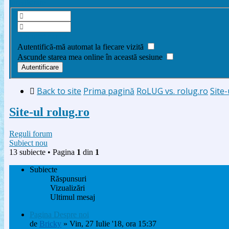
Înregistrare
Am uitat parola
Autentifică-mă automat la fiecare vizită
Ascunde starea mea online în această sesiune
Back to site
Prima pagină
RoLUG vs. rolug.ro
Site-
Site-ul rolug.ro
Reguli forum
Subiect nou
13 subiecte • Pagina
1
din
1
Subiecte
Răspunsuri
Vizualizări
Ultimul mesaj
Pagina Despre noi
de
Bricky
» Vin, 27 Iulie '18, ora 15:37