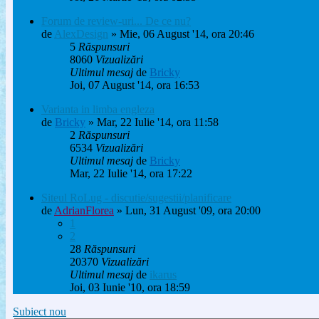
Forum de review-uri... De ce nu?
de
AlexDesign
» Mie, 06 August '14, ora 20:46
5
Răspunsuri
8060
Vizualizări
Ultimul mesaj
de
Bricky
Joi, 07 August '14, ora 16:53
Varianta in limba engleza
de
Bricky
» Mar, 22 Iulie '14, ora 11:58
2
Răspunsuri
6534
Vizualizări
Ultimul mesaj
de
Bricky
Mar, 22 Iulie '14, ora 17:22
Siteul RoLug - discutie/sugestii/planificare
de
AdrianFlorea
» Lun, 31 August '09, ora 20:00
1
2
28
Răspunsuri
20370
Vizualizări
Ultimul mesaj
de
ikarus
Joi, 03 Iunie '10, ora 18:59
Subiect nou