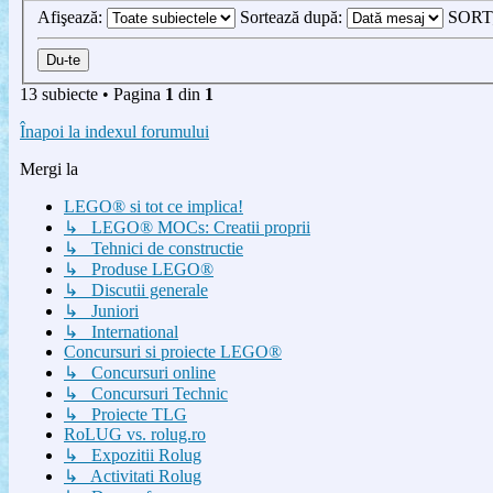
Afişează:
Sortează după:
SORT
13 subiecte • Pagina
1
din
1
Înapoi la indexul forumului
Mergi la
LEGO® si tot ce implica!
↳ LEGO® MOCs: Creatii proprii
↳ Tehnici de constructie
↳ Produse LEGO®
↳ Discutii generale
↳ Juniori
↳ International
Concursuri si proiecte LEGO®
↳ Concursuri online
↳ Concursuri Technic
↳ Proiecte TLG
RoLUG vs. rolug.ro
↳ Expozitii Rolug
↳ Activitati Rolug