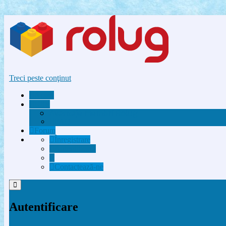
Treci peste conţinut
Acasă
Utile
Avantaje membri Rolug
FAQ
Forum
Înregistrare
Autentificare
Contactează-ne
Autentificare