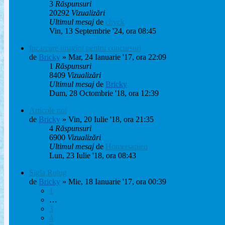
3
Răspunsuri
20292
Vizualizări
Ultimul mesaj
de
chyck
Vin, 13 Septembrie '24, ora 08:45
Incarcare imagini pentru concursuri
de
Bricky
» Mar, 24 Ianuarie '17, ora 22:09
1
Răspunsuri
8409
Vizualizări
Ultimul mesaj
de
Bricky
Dum, 28 Octombrie '18, ora 12:39
Articole noi
de
Bricky
» Vin, 20 Iulie '18, ora 21:35
4
Răspunsuri
6900
Vizualizări
Ultimul mesaj
de
Homersapien
Lun, 23 Iulie '18, ora 08:43
Sigla Rolug
de
Bricky
» Mie, 18 Ianuarie '17, ora 00:39
1
…
3
4