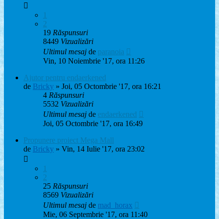
1
2
19
Răspunsuri
8449
Vizualizări
Ultimul mesaj
de
paranoia
Vin, 10 Noiembrie '17, ora 11:26
Ajutor pentru endaerkened
de
Bricky
» Joi, 05 Octombrie '17, ora 16:21
4
Răspunsuri
5532
Vizualizări
Ultimul mesaj
de
endaerkened
Joi, 05 Octombrie '17, ora 16:49
Propunere proiect Mega Mall
de
Bricky
» Vin, 14 Iulie '17, ora 23:02
1
2
25
Răspunsuri
8569
Vizualizări
Ultimul mesaj
de
mad_horax
Mie, 06 Septembrie '17, ora 11:40