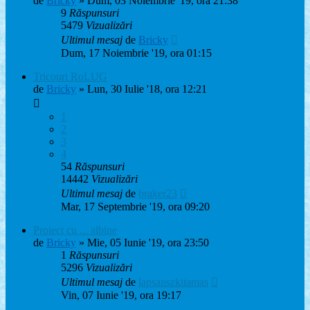
de
Bricky
» Dum, 03 Noiembrie '19, ora 21:38
9
Răspunsuri
5479
Vizualizări
Ultimul mesaj
de
Bricky
Dum, 17 Noiembrie '19, ora 01:15
Tricouri RoLUG
de
Bricky
» Lun, 30 Iulie '18, ora 12:21
1
2
3
4
54
Răspunsuri
14442
Vizualizări
Ultimul mesaj
de
braker23
Mar, 17 Septembrie '19, ora 09:20
Proiect cu ... albine
de
Bricky
» Mie, 05 Iunie '19, ora 23:50
1
Răspunsuri
5296
Vizualizări
Ultimul mesaj
de
lapsanszkitamas
Vin, 07 Iunie '19, ora 19:17