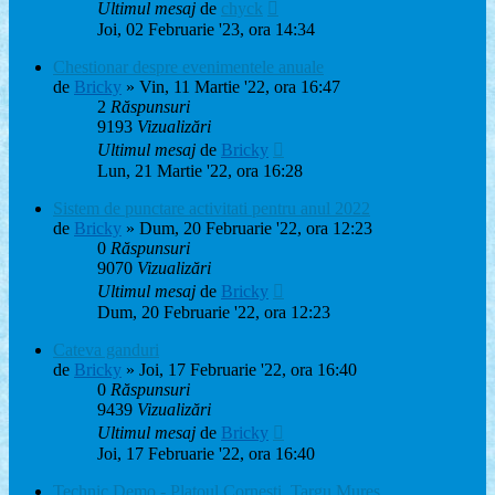
Ultimul mesaj
de
chyck
Joi, 02 Februarie '23, ora 14:34
Chestionar despre evenimentele anuale
de
Bricky
» Vin, 11 Martie '22, ora 16:47
2
Răspunsuri
9193
Vizualizări
Ultimul mesaj
de
Bricky
Lun, 21 Martie '22, ora 16:28
Sistem de punctare activitati pentru anul 2022
de
Bricky
» Dum, 20 Februarie '22, ora 12:23
0
Răspunsuri
9070
Vizualizări
Ultimul mesaj
de
Bricky
Dum, 20 Februarie '22, ora 12:23
Cateva ganduri
de
Bricky
» Joi, 17 Februarie '22, ora 16:40
0
Răspunsuri
9439
Vizualizări
Ultimul mesaj
de
Bricky
Joi, 17 Februarie '22, ora 16:40
Technic Demo - Platoul Cornesti, Targu Mures