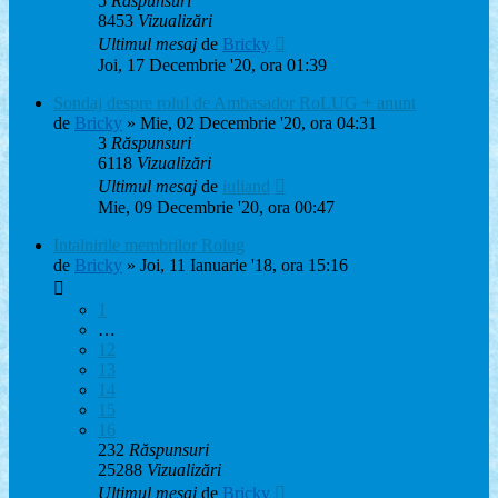
5
Răspunsuri
8453
Vizualizări
Ultimul mesaj
de
Bricky
Joi, 17 Decembrie '20, ora 01:39
Sondaj despre rolul de Ambasador RoLUG + anunt
de
Bricky
» Mie, 02 Decembrie '20, ora 04:31
3
Răspunsuri
6118
Vizualizări
Ultimul mesaj
de
iuliand
Mie, 09 Decembrie '20, ora 00:47
Intalnirile membrilor Rolug
de
Bricky
» Joi, 11 Ianuarie '18, ora 15:16
1
…
12
13
14
15
16
232
Răspunsuri
25288
Vizualizări
Ultimul mesaj
de
Bricky