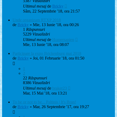
5387
Vizualizări
Ultimul mesaj
de
Bricky
Sâm, 22 Septembrie '18, ora 21:57
Unde organizam RTXP 2018
de
Bricky
» Mie, 13 Iunie '18, ora 00:26
1
Răspunsuri
5229
Vizualizări
Ultimul mesaj
de
Homersapien
Mie, 13 Iunie '18, ora 08:07
Participare la expo Brickenburg mai 2018
de
Bricky
» Joi, 01 Februarie '18, ora 01:50
1
2
22
Răspunsuri
8386
Vizualizări
Ultimul mesaj
de
braker23
Mar, 15 Mai '18, ora 13:21
To be or not to be... Paltinis | It's Bran!
de
Bricky
» Mar, 26 Septembrie '17, ora 19:27