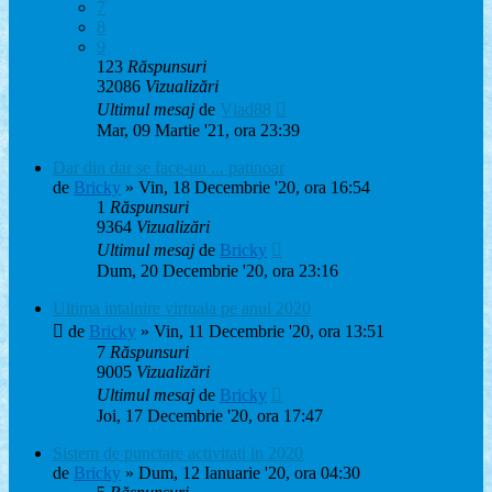
7
8
9
123
Răspunsuri
32086
Vizualizări
Ultimul mesaj
de
Vlad88
Mar, 09 Martie '21, ora 23:39
Dar din dar se face-un ... patinoar
de
Bricky
» Vin, 18 Decembrie '20, ora 16:54
1
Răspunsuri
9364
Vizualizări
Ultimul mesaj
de
Bricky
Dum, 20 Decembrie '20, ora 23:16
Ultima intalnire virtuala pe anul 2020
de
Bricky
» Vin, 11 Decembrie '20, ora 13:51
7
Răspunsuri
9005
Vizualizări
Ultimul mesaj
de
Bricky
Joi, 17 Decembrie '20, ora 17:47
Sistem de punctare activitati in 2020
de
Bricky
» Dum, 12 Ianuarie '20, ora 04:30