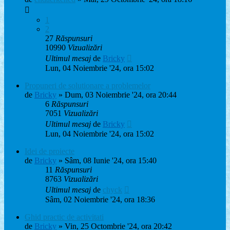
1
2
27
Răspunsuri
10990
Vizualizări
Ultimul mesaj
de
Bricky
Lun, 04 Noiembrie '24, ora 15:02
Propuneri de solutionare a problemelor
de
Bricky
» Dum, 03 Noiembrie '24, ora 20:44
6
Răspunsuri
7051
Vizualizări
Ultimul mesaj
de
Bricky
Lun, 04 Noiembrie '24, ora 15:02
Idei de proiecte
de
Bricky
» Sâm, 08 Iunie '24, ora 15:40
11
Răspunsuri
8763
Vizualizări
Ultimul mesaj
de
chyck
Sâm, 02 Noiembrie '24, ora 18:36
Ghid practic de activitati
de
Bricky
» Vin, 25 Octombrie '24, ora 20:42