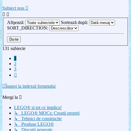
Subiect nou
Afişează:
Sortează după:
SORT_DIRECTION:
131 subiecte
1
2
3
Următorul
Înapoi la indexul forumului
Mergi la
LEGO® si tot ce implica!
↳ LEGO® MOCs: Creatii proprii
↳ Tehnici de constructie
↳ Produse LEGO®
↳ Discutii generale