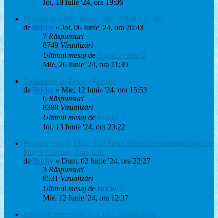
Joi, 18 Iulie '24, ora 19:06
Discutie deschisa despre viitorul RoLUG-ului
de
Bricky
» Joi, 06 Iunie '24, ora 20:43
7
Răspunsuri
8749
Vizualizări
Ultimul mesaj
de
buksa_ovidiu
Mie, 26 Iunie '24, ora 11:39
Colaborare cu Disney Romania
de
Bricky
» Mie, 12 Iunie '24, ora 15:53
6
Răspunsuri
8388
Vizualizări
Ultimul mesaj
de
Frankie
Joi, 13 Iunie '24, ora 23:22
Propunere de la TLG: The First Official International Day Of
Play is Coming, June 11th
de
Bricky
» Dum, 02 Iunie '24, ora 22:27
3
Răspunsuri
8531
Vizualizări
Ultimul mesaj
de
Bricky
Mie, 12 Iunie '24, ora 12:37
Intalnirile membrilor RoLUG: 5 iunie 2024