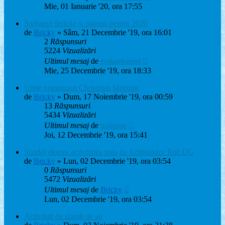
Mie, 01 Ianuarie '20, ora 17:55
Sarbatori fericite si planuri pentru 2020
de
Bricky
» Sâm, 21 Decembrie '19, ora 16:01
2
Răspunsuri
5224
Vizualizări
Ultimul mesaj
de
endaerkened
Mie, 25 Decembrie '19, ora 18:33
Unde organizam Christmas Meeting
de
Bricky
» Dum, 17 Noiembrie '19, ora 00:59
13
Răspunsuri
5434
Vizualizări
Ultimul mesaj
de
pufarine
Joi, 12 Decembrie '19, ora 15:41
Sondaj despre activitatea mea de Ambasador RoLUG
de
Bricky
» Lun, 02 Decembrie '19, ora 03:54
0
Răspunsuri
5472
Vizualizări
Ultimul mesaj
de
Bricky
Lun, 02 Decembrie '19, ora 03:54
Activitati de sfarsit de an