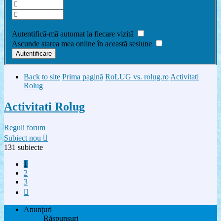
Am uitat parola
Autentifică-mă automat la fiecare vizită
Ascunde starea mea online în această sesiune
Back to site
Prima pagină
RoLUG vs. rolug.ro
Activitati
Rolug
Activitati Rolug
Reguli forum
Subiect nou
131 subiecte
1
2
3
Următorul
Anunţuri
Răspunsuri