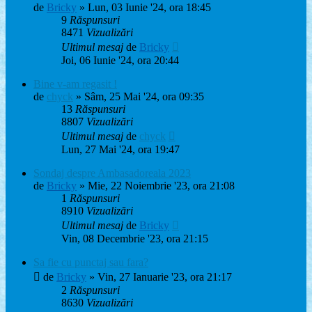
de
Bricky
» Lun, 03 Iunie '24, ora 18:45
9
Răspunsuri
8471
Vizualizări
Ultimul mesaj
de
Bricky
Joi, 06 Iunie '24, ora 20:44
Bine v-am regasit !
de
chyck
» Sâm, 25 Mai '24, ora 09:35
13
Răspunsuri
8807
Vizualizări
Ultimul mesaj
de
chyck
Lun, 27 Mai '24, ora 19:47
Sondaj despre Ambasadoreala 2023
de
Bricky
» Mie, 22 Noiembrie '23, ora 21:08
1
Răspunsuri
8910
Vizualizări
Ultimul mesaj
de
Bricky
Vin, 08 Decembrie '23, ora 21:15
Sa fie cu punctaj sau fara?
de
Bricky
» Vin, 27 Ianuarie '23, ora 21:17
2
Răspunsuri
8630
Vizualizări