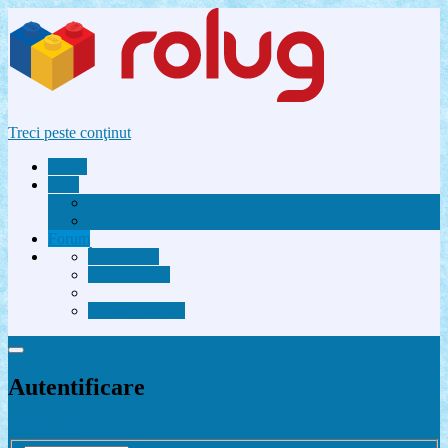
Treci peste conţinut
Acasă
Utile
Avantaje membri Rolug
FAQ
Forum
Înregistrare
Autentificare
Contactează-ne
Autentificare
Înregistrare