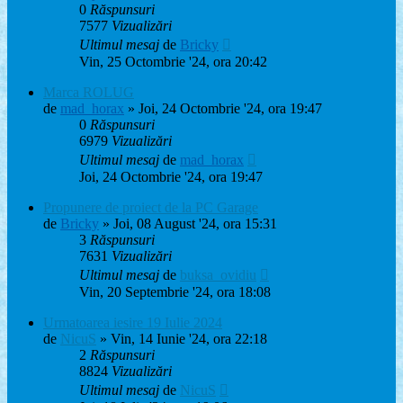
0
Răspunsuri
7577
Vizualizări
Ultimul mesaj
de
Bricky
Vin, 25 Octombrie '24, ora 20:42
Marca ROLUG
de
mad_horax
» Joi, 24 Octombrie '24, ora 19:47
0
Răspunsuri
6979
Vizualizări
Ultimul mesaj
de
mad_horax
Joi, 24 Octombrie '24, ora 19:47
Propunere de proiect de la PC Garage
de
Bricky
» Joi, 08 August '24, ora 15:31
3
Răspunsuri
7631
Vizualizări
Ultimul mesaj
de
buksa_ovidiu
Vin, 20 Septembrie '24, ora 18:08
Urmatoarea iesire 19 Iulie 2024
de
NicuS
» Vin, 14 Iunie '24, ora 22:18
2
Răspunsuri
8824
Vizualizări
Ultimul mesaj
de
NicuS