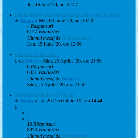
Joi, 16 Iulie '20, ora 22:57
Sondaj despre urmatoarea expozitie si proiectul comun
de
Bricky
» Mie, 03 Iunie '20, ora 20:58
4
Răspunsuri
6127
Vizualizări
Ultimul mesaj
de
Homersapien
Lun, 15 Iunie '20, ora 12:56
Idei de activitati online
de
Bricky
» Sâm, 25 Aprilie '20, ora 21:50
0
Răspunsuri
6331
Vizualizări
Ultimul mesaj
de
Bricky
Sâm, 25 Aprilie '20, ora 21:50
Tombola bradutilor de Craciun
de
Bricky
» Joi, 26 Decembrie '19, ora 14:44
1
2
16
Răspunsuri
8053
Vizualizări
Ultimul mesaj
de
Homersapien