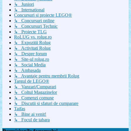
↳ Juniori
↳ International
Concursuri si proiecte LEGO®
↳ Concursuri online
↳ Concursuri Technic
↳ Proiecte TLG
RoLUG vs. rolug.ro
↳ Expozitii Rolug
↳ Activitati Rolug
↳ Despre forum
↳ Site-ul rolug.ro
↳ Social Media
↳ Ambasada
↳ Avantaje pentru membrii Rolug
Targul de LEGO®
↳ Vanzari/Cumparari
↳ Coltul Magazinelor
↳ Comenzi comune
↳ Discutii si sfaturi de cumparare
Taifas
↳ Bine ai venit!
↳ Focul de tabara