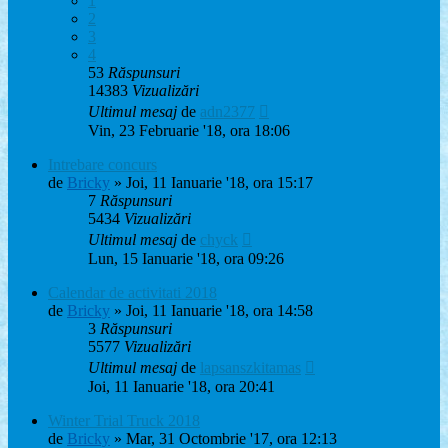
1
2
3
4
53
Răspunsuri
14383
Vizualizări
Ultimul mesaj
de
adn2377
Vin, 23 Februarie '18, ora 18:06
Intrebare concurs
de
Bricky
» Joi, 11 Ianuarie '18, ora 15:17
7
Răspunsuri
5434
Vizualizări
Ultimul mesaj
de
chyck
Lun, 15 Ianuarie '18, ora 09:26
Calendar de activitati 2018
de
Bricky
» Joi, 11 Ianuarie '18, ora 14:58
3
Răspunsuri
5577
Vizualizări
Ultimul mesaj
de
lapsanszkitamas
Joi, 11 Ianuarie '18, ora 20:41
Winter Trial Truck 2018
de
Bricky
» Mar, 31 Octombrie '17, ora 12:13