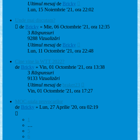
Ultimul mesaj
de
Bricky
Lun, 15 Noiembrie '21, ora 22:02
Unde mai discutam?
de
Bricky
» Mie, 06 Octombrie '21, ora 12:35
3
Răspunsuri
9288
Vizualizări
Ultimul mesaj
de
Bricky
Lun, 11 Octombrie '21, ora 22:48
Cine vine la WTT 2022?
de
Bricky
» Vin, 01 Octombrie '21, ora 13:38
3
Răspunsuri
9133
Vizualizări
Ultimul mesaj
de
braker23
Vin, 01 Octombrie '21, ora 17:27
MOC-uiala provocarilor
de
Bricky
» Lun, 27 Aprilie '20, ora 02:19
1
…
5
6