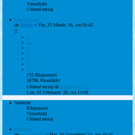
Vizualizări
Ultimul mesaj
Fondul clasei
de
Bricky
» Vin, 25 Martie '16, ora 01:42
1
…
7
8
9
10
11
155
Răspunsuri
30786
Vizualizări
Ultimul mesaj
de
buksa_ovidiu
Lun, 02 Februarie '26, ora 14:08
Subiecte
Răspunsuri
Vizualizări
Ultimul mesaj
Program
de
endaerkened
» Mar, 29 Octombrie '24, ora 18:16