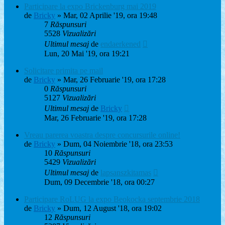
Participare la expo Brickenburg mai 2019
de
Bricky
» Mar, 02 Aprilie '19, ora 19:48
7
Răspunsuri
5528
Vizualizări
Ultimul mesaj
de
endaerkened
Lun, 20 Mai '19, ora 19:21
Solicitare primita pe mail
de
Bricky
» Mar, 26 Februarie '19, ora 17:28
0
Răspunsuri
5127
Vizualizări
Ultimul mesaj
de
Bricky
Mar, 26 Februarie '19, ora 17:28
Vreau parerea voastra despre concursurile online!
de
Bricky
» Dum, 04 Noiembrie '18, ora 23:53
10
Răspunsuri
5429
Vizualizări
Ultimul mesaj
de
lapsanszkitamas
Dum, 09 Decembrie '18, ora 00:27
Participare RoLUG la expo Beokocka septembrie 2018
de
Bricky
» Dum, 12 August '18, ora 19:02
12
Răspunsuri