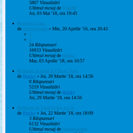
5807
Vizualizări
Ultimul mesaj
de
Vlad88
Joi, 03 Mai '18, ora 19:45
Reduceri Cora.
de
ArminNaghii
» Mie, 20 Aprilie '16, ora 20:43
1
2
24
Răspunsuri
16933
Vizualizări
Ultimul mesaj
de
mitzza
Mar, 03 Aprilie '18, ora 10:57
Reduceri la piese la Clever Toys
de
Bricky
» Joi, 29 Martie '18, ora 14:56
0
Răspunsuri
5219
Vizualizări
Ultimul mesaj
de
Bricky
Joi, 29 Martie '18, ora 14:56
Reduceri de Paste la toy-joy.ro
de
Bricky
» Joi, 22 Martie '18, ora 18:09
3
Răspunsuri
6132
Vizualizări
Ultimul mesaj
de
Homersapien