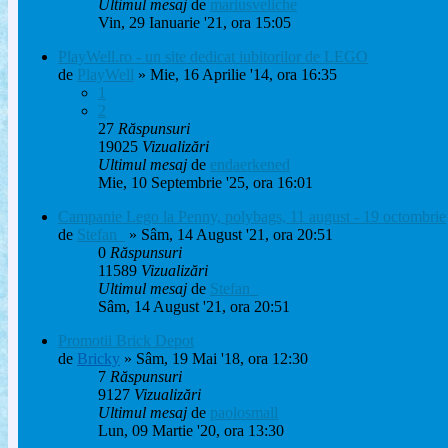
Ultimul mesaj
de
mariusveliche
Vin, 29 Ianuarie '21, ora 15:05
PlayWell.ro - un site dedicat iubitorilor de LEGO
de
PlayWell
» Mie, 16 Aprilie '14, ora 16:35
1
2
27
Răspunsuri
19025
Vizualizări
Ultimul mesaj
de
endaerkened
Mie, 10 Septembrie '25, ora 16:01
Campanie Lego la Penny, polybags, 11 august - 19 octombrie
de
Stefan_
» Sâm, 14 August '21, ora 20:51
0
Răspunsuri
11589
Vizualizări
Ultimul mesaj
de
Stefan_
Sâm, 14 August '21, ora 20:51
Promotii Brick Depot
de
Bricky
» Sâm, 19 Mai '18, ora 12:30
7
Răspunsuri
9127
Vizualizări
Ultimul mesaj
de
paolosmall
Lun, 09 Martie '20, ora 13:30