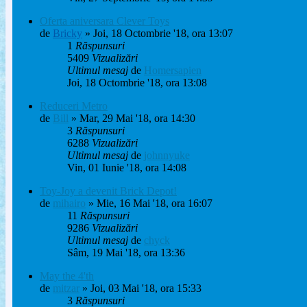
Oferta aniversara Clever Toys
de
Bricky
» Joi, 18 Octombrie '18, ora 13:07
1
Răspunsuri
5409
Vizualizări
Ultimul mesaj
de
Homersapien
Joi, 18 Octombrie '18, ora 13:08
Reduceri Metro
de
Bill
» Mar, 29 Mai '18, ora 14:30
3
Răspunsuri
6288
Vizualizări
Ultimul mesaj
de
johnnyuke
Vin, 01 Iunie '18, ora 14:08
Toy-Joy a devenit Brick Depot!
de
mihairo
» Mie, 16 Mai '18, ora 16:07
11
Răspunsuri
9286
Vizualizări
Ultimul mesaj
de
chyck
Sâm, 19 Mai '18, ora 13:36
May the 4'th
de
mitzar
» Joi, 03 Mai '18, ora 15:33
3
Răspunsuri