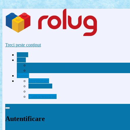
Treci peste conţinut
Acasă
Utile
Avantaje membri Rolug
FAQ
Forum
Înregistrare
Autentificare
Contactează-ne
Autentificare