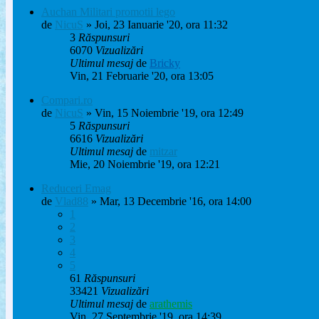
Auchan Militari promotii lego
de
NicuS
» Joi, 23 Ianuarie '20, ora 11:32
3
Răspunsuri
6070
Vizualizări
Ultimul mesaj
de
Bricky
Vin, 21 Februarie '20, ora 13:05
Compari.ro
de
NicuS
» Vin, 15 Noiembrie '19, ora 12:49
5
Răspunsuri
6616
Vizualizări
Ultimul mesaj
de
mitzar
Mie, 20 Noiembrie '19, ora 12:21
Reduceri Emag
de
Vlad88
» Mar, 13 Decembrie '16, ora 14:00
1
2
3
4
5
61
Răspunsuri
33421
Vizualizări
Ultimul mesaj
de
arathemis
Vin, 27 Septembrie '19, ora 14:39