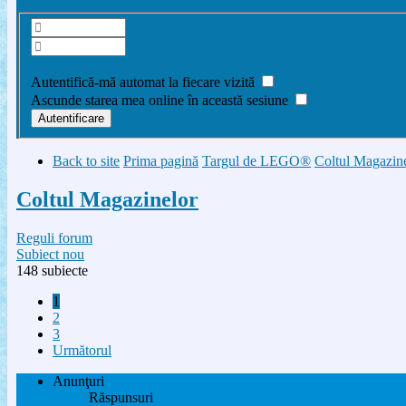
Înregistrare
Am uitat parola
Autentifică-mă automat la fiecare vizită
Ascunde starea mea online în această sesiune
Back to site
Prima pagină
Targul de LEGO®
Coltul Magazin
Coltul Magazinelor
Reguli forum
Subiect nou
148 subiecte
1
2
3
Următorul
Anunţuri
Răspunsuri