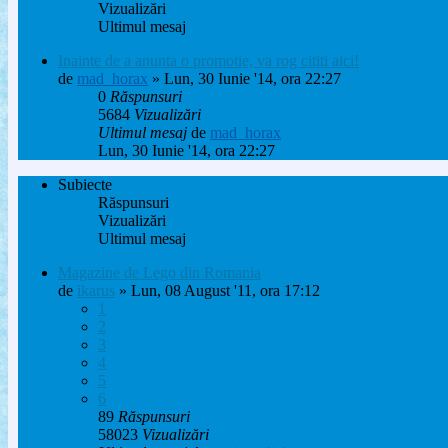
Vizualizări
Ultimul mesaj
Inainte de a anunta o promotie, va rog cititi aici!
de
mad_horax
» Lun, 30 Iunie '14, ora 22:27
0
Răspunsuri
5684
Vizualizări
Ultimul mesaj
de
mad_horax
Lun, 30 Iunie '14, ora 22:27
Subiecte
Răspunsuri
Vizualizări
Ultimul mesaj
Magazine de Lego din Romania
de
ikarus
» Lun, 08 August '11, ora 17:12
1
2
3
4
5
6
89
Răspunsuri
58023
Vizualizări