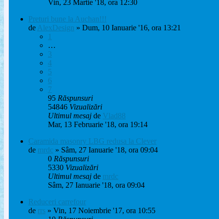
Vin, 23 Martie '18, ora 12:30
Preturi bune la Auchan!!!
de
AlexDesign
» Dum, 10 Ianuarie '16, ora 13:21
1
…
3
4
5
6
7
95
Răspunsuri
54846
Vizualizări
Ultimul mesaj
de
Vlad88
Mar, 13 Februarie '18, ora 19:14
Caramida masonry LBG redusa la Clever
de
mrdc
» Sâm, 27 Ianuarie '18, ora 09:04
0
Răspunsuri
5330
Vizualizări
Ultimul mesaj
de
mrdc
Sâm, 27 Ianuarie '18, ora 09:04
Reduceri carrefour
de
rrs
» Vin, 17 Noiembrie '17, ora 10:55