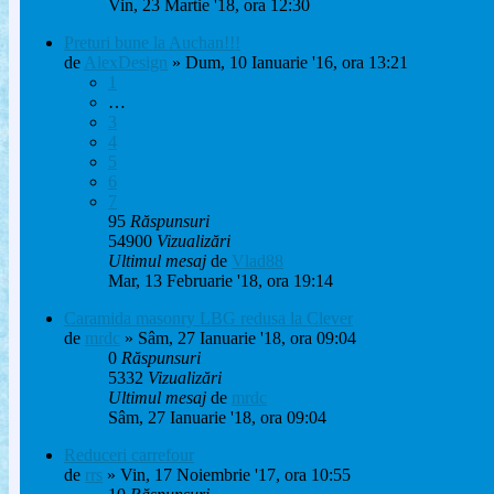
Vin, 23 Martie '18, ora 12:30
Preturi bune la Auchan!!!
de
AlexDesign
» Dum, 10 Ianuarie '16, ora 13:21
1
…
3
4
5
6
7
95
Răspunsuri
54900
Vizualizări
Ultimul mesaj
de
Vlad88
Mar, 13 Februarie '18, ora 19:14
Caramida masonry LBG redusa la Clever
de
mrdc
» Sâm, 27 Ianuarie '18, ora 09:04
0
Răspunsuri
5332
Vizualizări
Ultimul mesaj
de
mrdc
Sâm, 27 Ianuarie '18, ora 09:04
Reduceri carrefour
de
rrs
» Vin, 17 Noiembrie '17, ora 10:55