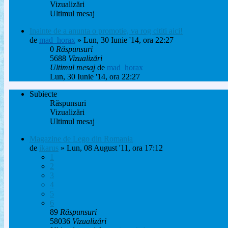
Vizualizări
Ultimul mesaj
Inainte de a anunta o promotie, va rog cititi aici!
de
mad_horax
» Lun, 30 Iunie '14, ora 22:27
0
Răspunsuri
5688
Vizualizări
Ultimul mesaj
de
mad_horax
Lun, 30 Iunie '14, ora 22:27
Subiecte
Răspunsuri
Vizualizări
Ultimul mesaj
Magazine de Lego din Romania
de
ikarus
» Lun, 08 August '11, ora 17:12
1
2
3
4
5
6
89
Răspunsuri
58036
Vizualizări