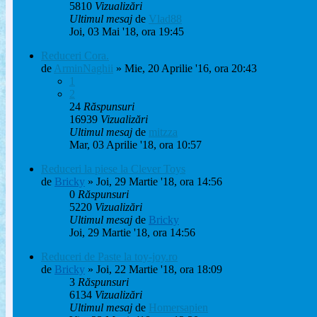
5810
Vizualizări
Ultimul mesaj
de
Vlad88
Joi, 03 Mai '18, ora 19:45
Reduceri Cora.
de
ArminNaghii
» Mie, 20 Aprilie '16, ora 20:43
1
2
24
Răspunsuri
16939
Vizualizări
Ultimul mesaj
de
mitzza
Mar, 03 Aprilie '18, ora 10:57
Reduceri la piese la Clever Toys
de
Bricky
» Joi, 29 Martie '18, ora 14:56
0
Răspunsuri
5220
Vizualizări
Ultimul mesaj
de
Bricky
Joi, 29 Martie '18, ora 14:56
Reduceri de Paste la toy-joy.ro
de
Bricky
» Joi, 22 Martie '18, ora 18:09
3
Răspunsuri
6134
Vizualizări
Ultimul mesaj
de
Homersapien