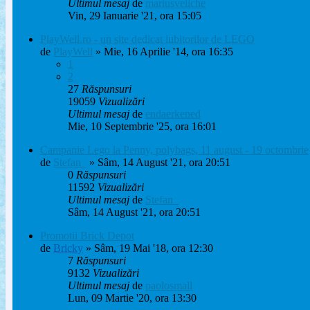
Ultimul mesaj
de
mariusveliche
Vin, 29 Ianuarie '21, ora 15:05
PlayWell.ro - un site dedicat iubitorilor de LEGO
de
PlayWell
» Mie, 16 Aprilie '14, ora 16:35
1
2
27
Răspunsuri
19059
Vizualizări
Ultimul mesaj
de
endaerkened
Mie, 10 Septembrie '25, ora 16:01
Campanie Lego la Penny, polybags, 11 august - 19 octombrie
de
Stefan_
» Sâm, 14 August '21, ora 20:51
0
Răspunsuri
11592
Vizualizări
Ultimul mesaj
de
Stefan_
Sâm, 14 August '21, ora 20:51
Promotii Brick Depot
de
Bricky
» Sâm, 19 Mai '18, ora 12:30
7
Răspunsuri
9132
Vizualizări
Ultimul mesaj
de
paolosmall
Lun, 09 Martie '20, ora 13:30