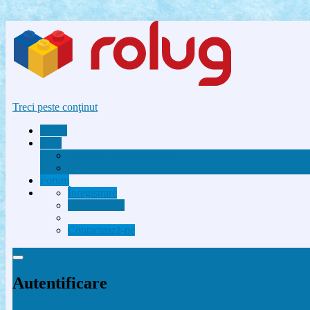
Treci peste conţinut
Acasă
Utile
Avantaje membri Rolug
FAQ
Forum
Înregistrare
Autentificare
Contactează-ne
Autentificare