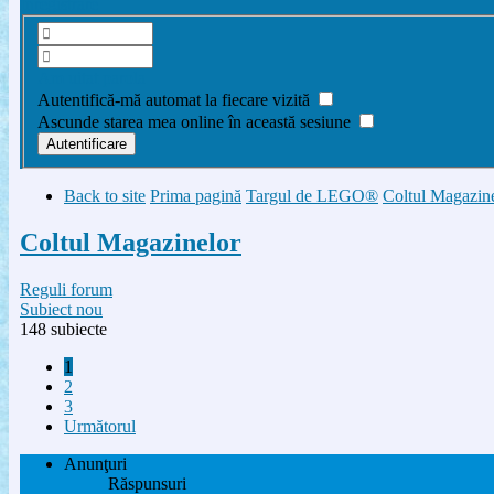
Înregistrare
Am uitat parola
Autentifică-mă automat la fiecare vizită
Ascunde starea mea online în această sesiune
Back to site
Prima pagină
Targul de LEGO®
Coltul Magazin
Coltul Magazinelor
Reguli forum
Subiect nou
148 subiecte
1
2
3
Următorul
Anunţuri
Răspunsuri