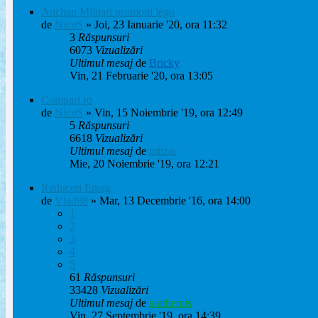
Auchan Militari promotii lego
de
NicuS
» Joi, 23 Ianuarie '20, ora 11:32
3
Răspunsuri
6073
Vizualizări
Ultimul mesaj
de
Bricky
Vin, 21 Februarie '20, ora 13:05
Compari.ro
de
NicuS
» Vin, 15 Noiembrie '19, ora 12:49
5
Răspunsuri
6618
Vizualizări
Ultimul mesaj
de
mitzar
Mie, 20 Noiembrie '19, ora 12:21
Reduceri Emag
de
Vlad88
» Mar, 13 Decembrie '16, ora 14:00
1
2
3
4
5
61
Răspunsuri
33428
Vizualizări
Ultimul mesaj
de
arathemis
Vin, 27 Septembrie '19, ora 14:39