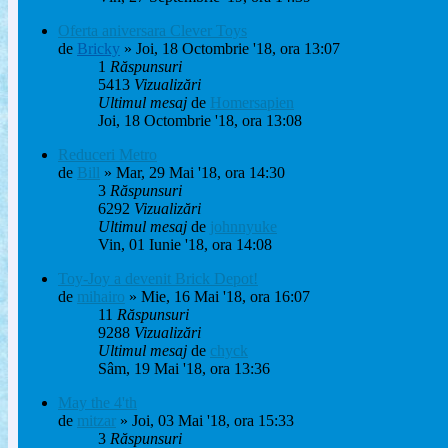
Oferta aniversara Clever Toys
de
Bricky
» Joi, 18 Octombrie '18, ora 13:07
1
Răspunsuri
5413
Vizualizări
Ultimul mesaj
de
Homersapien
Joi, 18 Octombrie '18, ora 13:08
Reduceri Metro
de
Bill
» Mar, 29 Mai '18, ora 14:30
3
Răspunsuri
6292
Vizualizări
Ultimul mesaj
de
johnnyuke
Vin, 01 Iunie '18, ora 14:08
Toy-Joy a devenit Brick Depot!
de
mihairo
» Mie, 16 Mai '18, ora 16:07
11
Răspunsuri
9288
Vizualizări
Ultimul mesaj
de
chyck
Sâm, 19 Mai '18, ora 13:36
May the 4'th
de
mitzar
» Joi, 03 Mai '18, ora 15:33
3
Răspunsuri