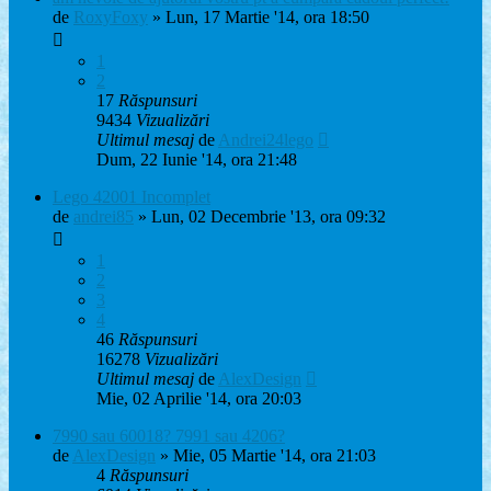
de
RoxyFoxy
» Lun, 17 Martie '14, ora 18:50
1
2
17
Răspunsuri
9434
Vizualizări
Ultimul mesaj
de
Andrei24lego
Dum, 22 Iunie '14, ora 21:48
Lego 42001 Incomplet
de
andrei85
» Lun, 02 Decembrie '13, ora 09:32
1
2
3
4
46
Răspunsuri
16278
Vizualizări
Ultimul mesaj
de
AlexDesign
Mie, 02 Aprilie '14, ora 20:03
7990 sau 60018? 7991 sau 4206?
de
AlexDesign
» Mie, 05 Martie '14, ora 21:03
4
Răspunsuri