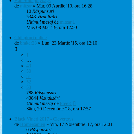
Han Solo polybags
de
mitzar
» Mar, 09 Aprilie '19, ora 16:28
10
Răspunsuri
5343
Vizualizări
Ultimul mesaj
de
mitzar
Mie, 08 Mai '19, ora 12:50
Chilipiruri online
de
braker23
» Lun, 23 Martie '15, ora 12:10
1
…
49
50
51
52
53
788
Răspunsuri
43844
Vizualizări
Ultimul mesaj
de
FreeK
Sâm, 29 Decembrie '18, ora 17:57
Black Vineri 2017 - Clevertoys
de
Homersapien
» Vin, 17 Noiembrie '17, ora 12:01
0
Răspunsuri