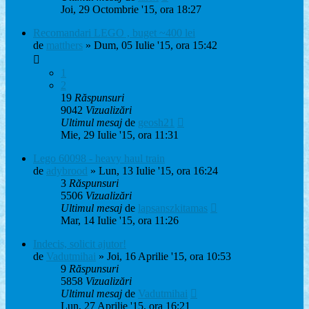
Joi, 29 Octombrie '15, ora 18:27
Recomandari LEGO , buget ~400 lei
de
matthers
» Dum, 05 Iulie '15, ora 15:42
1
2
19
Răspunsuri
9042
Vizualizări
Ultimul mesaj
de
geosh21
Mie, 29 Iulie '15, ora 11:31
Lego 60098 - heavy haul train
de
adybrood
» Lun, 13 Iulie '15, ora 16:24
3
Răspunsuri
5506
Vizualizări
Ultimul mesaj
de
lapsanszkitamas
Mar, 14 Iulie '15, ora 11:26
Indecis, solicit ajutor!
de
Vadutmihai
» Joi, 16 Aprilie '15, ora 10:53
9
Răspunsuri
5858
Vizualizări
Ultimul mesaj
de
Vadutmihai
Lun, 27 Aprilie '15, ora 16:21