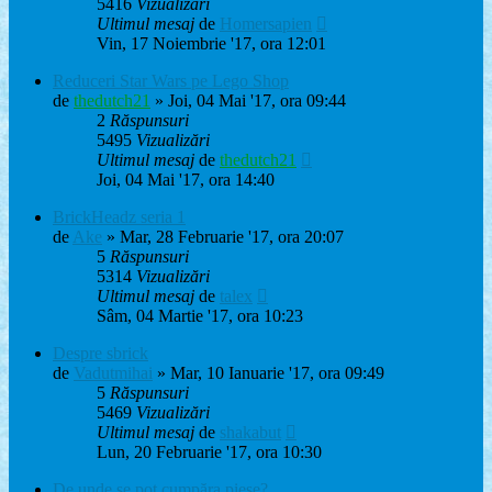
5416
Vizualizări
Ultimul mesaj
de
Homersapien
Vin, 17 Noiembrie '17, ora 12:01
Reduceri Star Wars pe Lego Shop
de
thedutch21
» Joi, 04 Mai '17, ora 09:44
2
Răspunsuri
5495
Vizualizări
Ultimul mesaj
de
thedutch21
Joi, 04 Mai '17, ora 14:40
BrickHeadz seria 1
de
Ake
» Mar, 28 Februarie '17, ora 20:07
5
Răspunsuri
5314
Vizualizări
Ultimul mesaj
de
talex
Sâm, 04 Martie '17, ora 10:23
Despre sbrick
de
Vadutmihai
» Mar, 10 Ianuarie '17, ora 09:49
5
Răspunsuri
5469
Vizualizări
Ultimul mesaj
de
shakabut
Lun, 20 Februarie '17, ora 10:30
De unde se pot cumpăra piese?