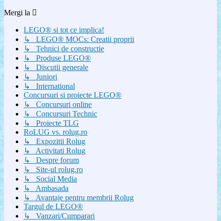
Mergi la
LEGO® si tot ce implica!
↳ LEGO® MOCs: Creatii proprii
↳ Tehnici de constructie
↳ Produse LEGO®
↳ Discutii generale
↳ Juniori
↳ International
Concursuri si proiecte LEGO®
↳ Concursuri online
↳ Concursuri Technic
↳ Proiecte TLG
RoLUG vs. rolug.ro
↳ Expozitii Rolug
↳ Activitati Rolug
↳ Despre forum
↳ Site-ul rolug.ro
↳ Social Media
↳ Ambasada
↳ Avantaje pentru membrii Rolug
Targul de LEGO®
↳ Vanzari/Cumparari