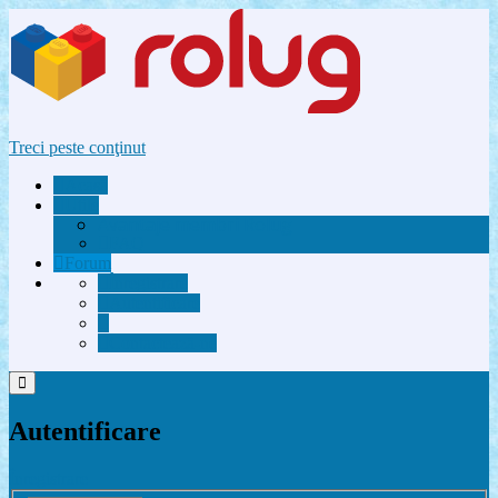
Treci peste conţinut
Acasă
Utile
Avantaje membri Rolug
FAQ
Forum
Înregistrare
Autentificare
Contactează-ne
Autentificare
Înregistrare