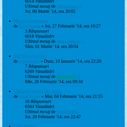
6014
Vizualizări
Ultimul mesaj
de
AlexDesign
Joi, 06 Martie '14, ora 20:02
Mic studiu de piata
de
AlexDesign
» Joi, 27 Februarie '14, ora 10:27
3
Răspunsuri
6018
Vizualizări
Ultimul mesaj
de
razvan98bobi
Sâm, 01 Martie '14, ora 20:54
Star Wars Technic
de
gabispataru
» Dum, 19 Ianuarie '14, ora 22:20
7
Răspunsuri
6269
Vizualizări
Ultimul mesaj
de
thedutch21
Mie, 26 Februarie '14, ora 09:34
Vanzatori seriosi pe Okazii
de
AlexDesign
» Mar, 04 Februarie '14, ora 21:55
10
Răspunsuri
6564
Vizualizări
Ultimul mesaj
de
ovidiusoft
Joi, 20 Februarie '14, ora 22:47
Lego 60008