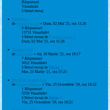
Răspunsuri
Vizualizări
Ultimul mesaj
BlueBrixx ?
de
FrantiaCristian
» Dum, 02 Mai '21, ora 11:26
0
Răspunsuri
13731
Vizualizări
Ultimul mesaj
de
FrantiaCristian
Dum, 02 Mai '21, ora 11:26
Vanzare Lego
de
SeaGerz0r
» Joi, 18 Martie '21, ora 18:17
7
Răspunsuri
5052
Vizualizări
Ultimul mesaj
de
Bricky
Mar, 23 Martie '21, ora 15:21
Bricklink Wanted List
de
lapsanszkitamas
» Vin, 25 Octombrie '19, ora 16:32
1
Răspunsuri
5558
Vizualizări
Ultimul mesaj
de
Bricky
Vin, 25 Octombrie '19, ora 18:21