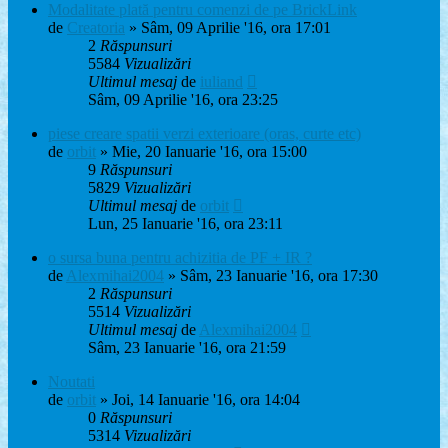
Modalitate plată pentru comenzi de pe BrickLink
de
Creatoria
» Sâm, 09 Aprilie '16, ora 17:01
2
Răspunsuri
5584
Vizualizări
Ultimul mesaj
de
iuliand
Sâm, 09 Aprilie '16, ora 23:25
piese creare spatii verzi exterioare (oras, curte etc)
de
orbit
» Mie, 20 Ianuarie '16, ora 15:00
9
Răspunsuri
5829
Vizualizări
Ultimul mesaj
de
orbit
Lun, 25 Ianuarie '16, ora 23:11
o sursa buna pentru achizitia de PF + IR ?
de
Alexmihai2004
» Sâm, 23 Ianuarie '16, ora 17:30
2
Răspunsuri
5514
Vizualizări
Ultimul mesaj
de
Alexmihai2004
Sâm, 23 Ianuarie '16, ora 21:59
Noutati
de
orbit
» Joi, 14 Ianuarie '16, ora 14:04
0
Răspunsuri
5314
Vizualizări