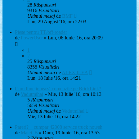
28
Răspunsuri
9316
Vizualizări
Ultimul mesaj
de
BMF
Lun, 29 August '16, ora 22:03
Piese pentru TT/off-roader
de
PowerUser
» Lun, 06 Iunie '16, ora 20:09
1
2
25
Răspunsuri
8355
Vizualizări
Ultimul mesaj
de
ALEX ILEA
Lun, 18 Iulie '16, ora 14:21
Cum funcționează comenzile pe BrickLink?
de
Vadutmihai
» Mie, 13 Iulie '16, ora 10:13
5
Răspunsuri
5659
Vizualizări
Ultimul mesaj
de
Vadutmihai
Mie, 13 Iulie '16, ora 14:22
Pareri? + cumpar 42008 service truck nou/sh
de
Matei_B
» Dum, 19 Iunie '16, ora 13:53
2
Răspunsuri