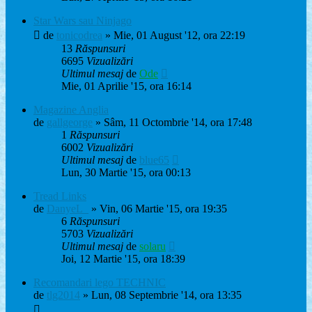
Star Wars sau Ninjago
de
tonicodrea
» Mie, 01 August '12, ora 22:19
13
Răspunsuri
6695
Vizualizări
Ultimul mesaj
de
Ode
Mie, 01 Aprilie '15, ora 16:14
Magazine Anglia
de
gallgeorge
» Sâm, 11 Octombrie '14, ora 17:48
1
Răspunsuri
6002
Vizualizări
Ultimul mesaj
de
blue65
Lun, 30 Martie '15, ora 00:13
Tread Links
de
DanyeL_
» Vin, 06 Martie '15, ora 19:35
6
Răspunsuri
5703
Vizualizări
Ultimul mesaj
de
solaru
Joi, 12 Martie '15, ora 18:39
Recomandari lego TECHNIC
de
tlg2014
» Lun, 08 Septembrie '14, ora 13:35