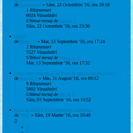
de
Vadutmihai
» Sâm, 22 Octombrie '16, ora 20:18
1
Răspunsuri
6024
Vizualizări
Ultimul mesaj
de
iuliand
Sâm, 22 Octombrie '16, ora 23:30
ajutor!
de
Matei_B
» Mar, 13 Septembrie '16, ora 17:24
2
Răspunsuri
5527
Vizualizări
Ultimul mesaj
de
Matei_B
Mar, 13 Septembrie '16, ora 17:32
Lego mare (temple of airjitsu) de transportat pe avion ?
de
arsenal74
» Mie, 31 August '16, ora 09:12
9
Răspunsuri
5802
Vizualizări
Ultimul mesaj
de
chyck
Sâm, 03 Septembrie '16, ora 10:52
Lego pe EBAY Kleinanzeigen Germania
de
BMF
» Sâm, 19 Martie '16, ora 10:48
1
2