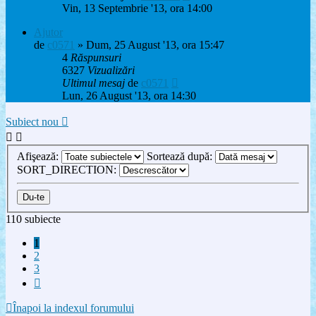
Vin, 13 Septembrie '13, ora 14:00
Ajutor
de
c0571
» Dum, 25 August '13, ora 15:47
4
Răspunsuri
6327
Vizualizări
Ultimul mesaj
de
c0571
Lun, 26 August '13, ora 14:30
Subiect nou
Afişează:
Sortează după:
SORT_DIRECTION:
110 subiecte
1
2
3
Următorul
Înapoi la indexul forumului