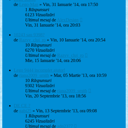
de
Lego-Man
» Vin, 31 Ianuarie '14, ora 17:50
1
Răspunsuri
6123
Vizualizări
Ultimul mesaj
de
AlexDesign
Vin, 31 Ianuarie '14, ora 20:03
10243 sau 9398?
de
Razvy_cluj_ro
» Vin, 10 Ianuarie '14, ora 20:54
10
Răspunsuri
6270
Vizualizări
Ultimul mesaj
de
Razvy_cluj_ro
Mie, 15 Ianuarie '14, ora 20:06
Lego 9444 incomplet ajutor!
de
riana2009_smith
» Mar, 05 Martie '13, ora 10:59
10
Răspunsuri
9302
Vizualizări
Ultimul mesaj
de
riana2009_smith
Vin, 20 Septembrie '13, ora 18:56
DE CE ?
de
gabi25
» Vin, 13 Septembrie '13, ora 09:08
1
Răspunsuri
6245
Vizualizări
Ultimul mesaj
de
adn2377