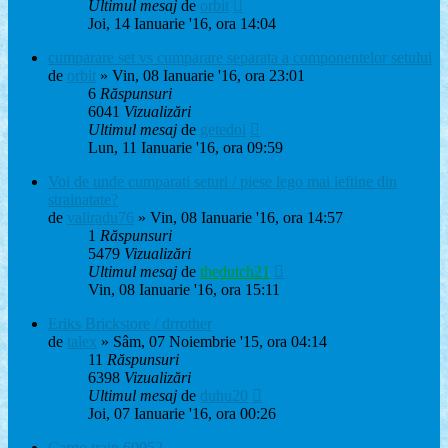
Ultimul mesaj
de
orbit
Joi, 14 Ianuarie '16, ora 14:04
cumparare set vs cumparare separata a componentelor setului
de
orbit
» Vin, 08 Ianuarie '16, ora 23:01
6
Răspunsuri
6041
Vizualizări
Ultimul mesaj
de
getedoi
Lun, 11 Ianuarie '16, ora 09:59
Voi de unde cumparati seturi / piese lego mai ieftine din
strainatate?
de
valiradu76
» Vin, 08 Ianuarie '16, ora 14:57
1
Răspunsuri
5479
Vizualizări
Ultimul mesaj
de
thedutch21
Vin, 08 Ianuarie '16, ora 15:11
Eriks Brickstore / drrother
de
talex
» Sâm, 07 Noiembrie '15, ora 04:14
11
Răspunsuri
6398
Vizualizări
Ultimul mesaj
de
duhu20
Joi, 07 Ianuarie '16, ora 00:26
Cargo train 60052