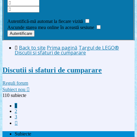
Am uitat parola
Autentifică-mă automat la fiecare vizită
Ascunde starea mea online în această sesiune
Back to site
Prima pagină
Targul de LEGO®
Discutii si sfaturi de cumparare
Discutii si sfaturi de cumparare
Reguli forum
Subiect nou
110 subiecte
1
2
3
Următorul
Subiecte