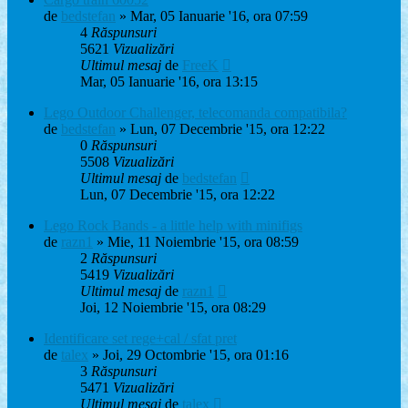
de
bedstefan
» Mar, 05 Ianuarie '16, ora 07:59
4
Răspunsuri
5621
Vizualizări
Ultimul mesaj
de
FreeK
Mar, 05 Ianuarie '16, ora 13:15
Lego Outdoor Challenger, telecomanda compatibila?
de
bedstefan
» Lun, 07 Decembrie '15, ora 12:22
0
Răspunsuri
5508
Vizualizări
Ultimul mesaj
de
bedstefan
Lun, 07 Decembrie '15, ora 12:22
Lego Rock Bands - a little help with minifigs
de
razn1
» Mie, 11 Noiembrie '15, ora 08:59
2
Răspunsuri
5419
Vizualizări
Ultimul mesaj
de
razn1
Joi, 12 Noiembrie '15, ora 08:29
Identificare set rege+cal / sfat pret
de
talex
» Joi, 29 Octombrie '15, ora 01:16
3
Răspunsuri
5471
Vizualizări
Ultimul mesaj
de
talex