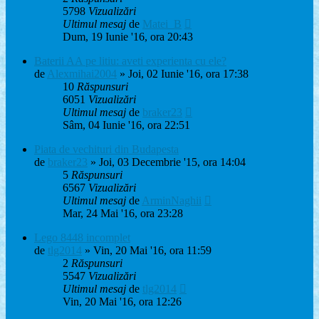
5798
Vizualizări
Ultimul mesaj
de
Matei_B
Dum, 19 Iunie '16, ora 20:43
Baterii AA pe litiu: aveti experienta cu ele?
de
Alexmihai2004
» Joi, 02 Iunie '16, ora 17:38
10
Răspunsuri
6051
Vizualizări
Ultimul mesaj
de
braker23
Sâm, 04 Iunie '16, ora 22:51
Piata de vechituri din Budapesta
de
braker23
» Joi, 03 Decembrie '15, ora 14:04
5
Răspunsuri
6567
Vizualizări
Ultimul mesaj
de
ArminNaghii
Mar, 24 Mai '16, ora 23:28
Lego 8448 incomplet
de
tlg2014
» Vin, 20 Mai '16, ora 11:59
2
Răspunsuri
5547
Vizualizări
Ultimul mesaj
de
tlg2014
Vin, 20 Mai '16, ora 12:26