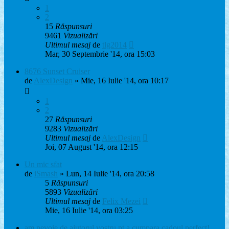
1
2
15
Răspunsuri
9461
Vizualizări
Ultimul mesaj
de
tlg2014
Mar, 30 Septembrie '14, ora 15:03
8676 Sunset Cruiser
de
AlexDesign
» Mie, 16 Iulie '14, ora 10:17
1
2
27
Răspunsuri
9283
Vizualizări
Ultimul mesaj
de
AlexDesign
Joi, 07 August '14, ora 12:15
Un mic sfat
de
iSmash
» Lun, 14 Iulie '14, ora 20:58
5
Răspunsuri
5893
Vizualizări
Ultimul mesaj
de
Felix Mezei
Mie, 16 Iulie '14, ora 03:25
am nevoie de ajutorul vostru pt a cumpara cadoul perfect!