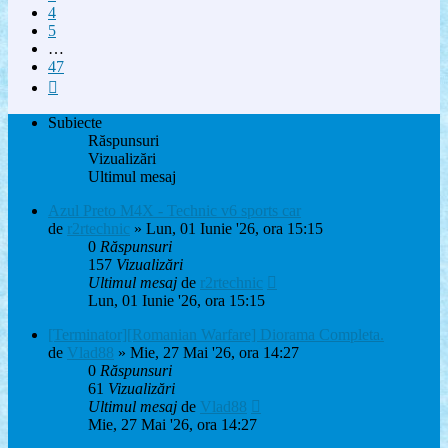
4
5
…
47
Următorul
Subiecte
Răspunsuri
Vizualizări
Ultimul mesaj
Azul Preto M4X - Technic v6 sports car
de
r2rtechnic
» Lun, 01 Iunie '26, ora 15:15
0
Răspunsuri
157
Vizualizări
Ultimul mesaj
de
r2rtechnic
Lun, 01 Iunie '26, ora 15:15
[Terminator][Romanian Warfare] Diorama Completa.
de
Vlad88
» Mie, 27 Mai '26, ora 14:27
0
Răspunsuri
61
Vizualizări
Ultimul mesaj
de
Vlad88
Mie, 27 Mai '26, ora 14:27