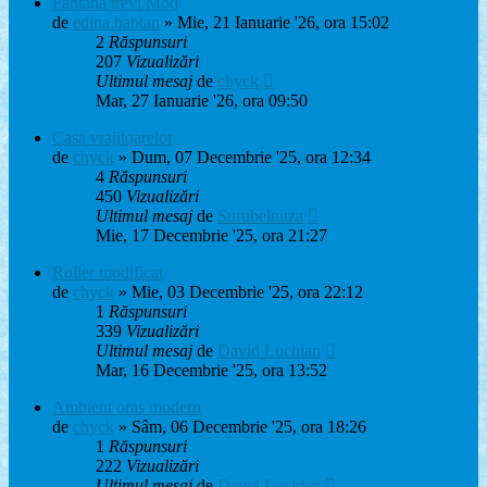
Fantana trevi Mod
de
edina.babtan
» Mie, 21 Ianuarie '26, ora 15:02
2
Răspunsuri
207
Vizualizări
Ultimul mesaj
de
chyck
Mar, 27 Ianuarie '26, ora 09:50
Casa vrajitoarelor
de
chyck
» Dum, 07 Decembrie '25, ora 12:34
4
Răspunsuri
450
Vizualizări
Ultimul mesaj
de
Surubelnitza
Mie, 17 Decembrie '25, ora 21:27
Roller modificat
de
chyck
» Mie, 03 Decembrie '25, ora 22:12
1
Răspunsuri
339
Vizualizări
Ultimul mesaj
de
David Luchian
Mar, 16 Decembrie '25, ora 13:52
Ambient oras modern
de
chyck
» Sâm, 06 Decembrie '25, ora 18:26
1
Răspunsuri
222
Vizualizări
Ultimul mesaj
de
David Luchian