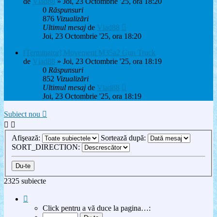
de
Vlad88
» Joi, 23 Octombrie '25, ora 18:20
0
Răspunsuri
876
Vizualizări
Ultimul mesaj
de
Vlad88
Joi, 23 Octombrie '25, ora 18:20
[Terminator] Movement M35a2 Gun Truck
de
Vlad88
» Joi, 23 Octombrie '25, ora 18:19
0
Răspunsuri
852
Vizualizări
Ultimul mesaj
de
Vlad88
Joi, 23 Octombrie '25, ora 18:19
Subiect nou
Afişează:
Sortează după:
SORT_DIRECTION:
2325 subiecte
Pagina
1
Click pentru a vă duce la pagina…:
din