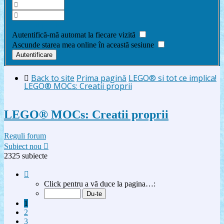
Am uitat parola
Autentifică-mă automat la fiecare vizită
Ascunde starea mea online în această sesiune
Back to site
Prima pagină
LEGO® si tot ce implica!
LEGO® MOCs: Creatii proprii
LEGO® MOCs: Creatii proprii
Reguli forum
Subiect nou
2325 subiecte
Pagina
1
Click pentru a vă duce la pagina…:
din
47
1
2
3