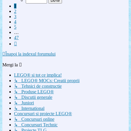
47
1
2
3
4
5
…
47
Următorul
Înapoi la indexul forumului
Mergi la
LEGO® si tot ce implica!
↳ LEGO® MOCs: Creatii proprii
↳ Tehnici de constructie
↳ Produse LEGO®
↳ Discutii generale
↳ Juniori
↳ International
Concursuri si proiecte LEGO®
↳ Concursuri online
↳ Concursuri Technic
↳ Proiecte TLG