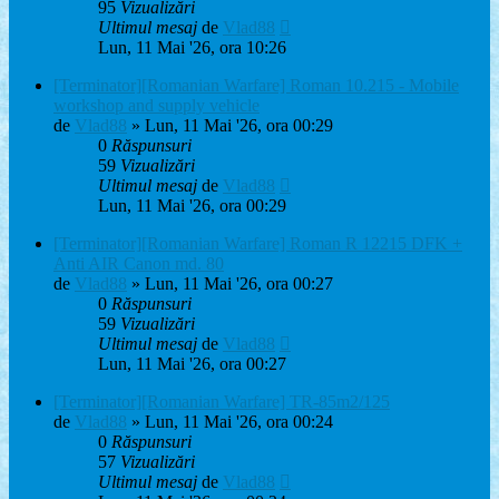
95
Vizualizări
Ultimul mesaj
de
Vlad88
Lun, 11 Mai '26, ora 10:26
[Terminator][Romanian Warfare] Roman 10.215 - Mobile
workshop and supply vehicle
de
Vlad88
» Lun, 11 Mai '26, ora 00:29
0
Răspunsuri
59
Vizualizări
Ultimul mesaj
de
Vlad88
Lun, 11 Mai '26, ora 00:29
[Terminator][Romanian Warfare] Roman R 12215 DFK +
Anti AIR Canon md. 80
de
Vlad88
» Lun, 11 Mai '26, ora 00:27
0
Răspunsuri
59
Vizualizări
Ultimul mesaj
de
Vlad88
Lun, 11 Mai '26, ora 00:27
[Terminator][Romanian Warfare] TR-85m2/125
de
Vlad88
» Lun, 11 Mai '26, ora 00:24
0
Răspunsuri
57
Vizualizări
Ultimul mesaj
de
Vlad88