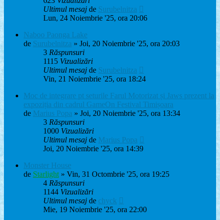
623
Vizualizări
Ultimul mesaj
de
Surubelnitza
Lun, 24 Noiembrie '25, ora 20:06
Naboo Paonga Lake
de
Surubelnitza
» Joi, 20 Noiembrie '25, ora 20:03
3
Răspunsuri
1115
Vizualizări
Ultimul mesaj
de
Surubelnitza
Vin, 21 Noiembrie '25, ora 18:24
Moc de integrare pt seturile Farul Motorizat și Jaws prezent la
expoziția din cadrul GameOn Festival Timișoara
de
Marius Popa
» Joi, 20 Noiembrie '25, ora 13:34
3
Răspunsuri
1000
Vizualizări
Ultimul mesaj
de
Marius Popa
Joi, 20 Noiembrie '25, ora 14:39
Monster House
de
Starlight
» Vin, 31 Octombrie '25, ora 19:25
4
Răspunsuri
1144
Vizualizări
Ultimul mesaj
de
chyck
Mie, 19 Noiembrie '25, ora 22:00