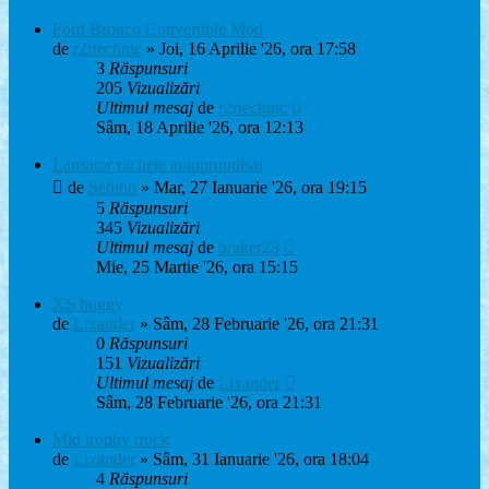
Ford Bronco Convertible Mod
de
r2rtechnic
» Joi, 16 Aprilie '26, ora 17:58
3
Răspunsuri
205
Vizualizări
Ultimul mesaj
de
r2rtechnic
Sâm, 18 Aprilie '26, ora 12:13
Lansator rachete autopropulsat
de
Sebino
» Mar, 27 Ianuarie '26, ora 19:15
5
Răspunsuri
345
Vizualizări
Ultimul mesaj
de
braker23
Mie, 25 Martie '26, ora 15:15
XS buggy
de
Lixander
» Sâm, 28 Februarie '26, ora 21:31
0
Răspunsuri
151
Vizualizări
Ultimul mesaj
de
Lixander
Sâm, 28 Februarie '26, ora 21:31
Mid trophy truck
de
Lixander
» Sâm, 31 Ianuarie '26, ora 18:04
4
Răspunsuri