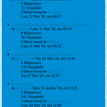
0
Răspunsuri
55
Vizualizări
Ultimul mesaj
de
Vlad88
Lun, 11 Mai '26, ora 00:17
[Terminator][Romanian Warfare] Dacia 1310 Epava
de
Vlad88
» Lun, 11 Mai '26, ora 00:10
0
Răspunsuri
59
Vizualizări
Ultimul mesaj
de
Vlad88
Lun, 11 Mai '26, ora 00:10
Amarelo e4x Technic Remote Controlled
de
r2rtechnic
» Vin, 01 Mai '26, ora 13:38
3
Răspunsuri
176
Vizualizări
Ultimul mesaj
de
r2rtechnic
Joi, 07 Mai '26, ora 12:47
Roman SR132
de
pufarine
» Sâm, 25 Aprilie '26, ora 13:25
5
Răspunsuri
241
Vizualizări
Ultimul mesaj
de
Surubelnitza
Lun, 04 Mai '26, ora 11:09