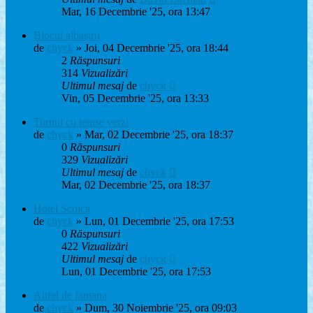
Mar, 16 Decembrie '25, ora 13:47
Blocul albastru
de
chyck
» Joi, 04 Decembrie '25, ora 18:44
2
Răspunsuri
314
Vizualizări
Ultimul mesaj
de
chyck
Vin, 05 Decembrie '25, ora 13:33
Turnul cu terase verzi
de
chyck
» Mar, 02 Decembrie '25, ora 18:37
0
Răspunsuri
329
Vizualizări
Ultimul mesaj
de
chyck
Mar, 02 Decembrie '25, ora 18:37
Hotel Scoica
de
chyck
» Lun, 01 Decembrie '25, ora 17:53
0
Răspunsuri
422
Vizualizări
Ultimul mesaj
de
chyck
Lun, 01 Decembrie '25, ora 17:53
Altfel de fantana
de
chyck
» Dum, 30 Noiembrie '25, ora 09:03