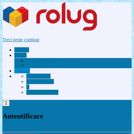
Treci peste conţinut
Acasă
Utile
Avantaje membri Rolug
FAQ
Forum
Înregistrare
Autentificare
Contactează-ne
Autentificare
Înregistrare