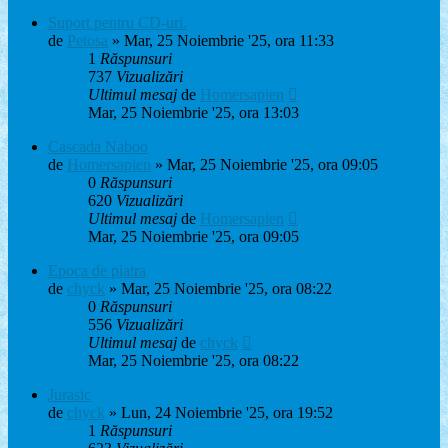
Suport pentru CD-uri.
de
Petosa
» Mar, 25 Noiembrie '25, ora 11:33
1
Răspunsuri
737
Vizualizări
Ultimul mesaj
de
Homersapien
Mar, 25 Noiembrie '25, ora 13:03
Cascada Naboo
de
Homersapien
» Mar, 25 Noiembrie '25, ora 09:05
0
Răspunsuri
620
Vizualizări
Ultimul mesaj
de
Homersapien
Mar, 25 Noiembrie '25, ora 09:05
Epoca de piatra
de
chyck
» Mar, 25 Noiembrie '25, ora 08:22
0
Răspunsuri
556
Vizualizări
Ultimul mesaj
de
chyck
Mar, 25 Noiembrie '25, ora 08:22
Jurasic
de
chyck
» Lun, 24 Noiembrie '25, ora 19:52
1
Răspunsuri