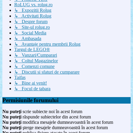
RoLUG vs. rolug.ro
↳ Expozitii Rolug
↳ Activitati Rolug
↳ Despre forum
↳ Site-ul rolug.ro
↳ Social Media
↳ Ambasada
↳ Avantaje pentru membrii Rolug
Targul de LEGO®
↳ Vanzari/Cumparari
↳ Coltul Magazinelor
↳ Comenzi comune
↳ Discutii si sfaturi de cumparare
Taifas
↳ Bine ai venit!
↳ Focul de tabara
Permisiunile forumului
Nu puteţi
scrie subiecte noi în acest forum
Nu puteţi
răspunde subiectelor din acest forum
Nu puteţi
modifica mesajele dumneavoastră în acest forum
Nu puteţi
şterge mesajele dumneavoastră în acest forum
Nu puteţi
publica fişiere ataşate în acest forum