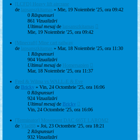
[LCFD] Heavy lift aircrane
de
lapsanszkitamas
» Mie, 19 Noiembrie '25, ora 09:42
0
Răspunsuri
861
Vizualizări
Ultimul mesaj
de
lapsanszkitamas
Mie, 19 Noiembrie '25, ora 09:42
[Minecraft] Mine cart railway
de
lapsanszkitamas
» Mar, 18 Noiembrie '25, ora 11:30
1
Răspunsuri
904
Vizualizări
Ultimul mesaj
de
Homersapien
Mar, 18 Noiembrie '25, ora 11:37
Fred & Wilma vs WALL-E & Eve
de
Bricky
» Vin, 24 Octombrie '25, ora 16:06
0
Răspunsuri
924
Vizualizări
Ultimul mesaj
de
Bricky
Vin, 24 Octombrie '25, ora 16:06
[Terminator] Movement DAC 665T LAROM2
de
Vlad88
» Joi, 23 Octombrie '25, ora 18:21
2
Răspunsuri
932
Vizualizări