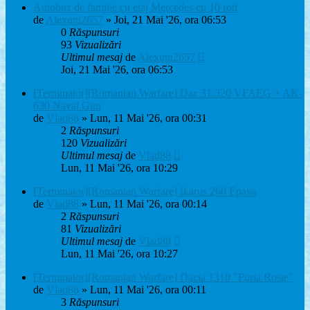
Autobuz de familie cu etaj Mercedes cu 10 roti
de
Alexutu2657
» Joi, 21 Mai '26, ora 06:53
0
Răspunsuri
93
Vizualizări
Ultimul mesaj
de
Alexutu2657
Joi, 21 Mai '26, ora 06:53
[Terminator][Romanian Warfare] Dac 31.320 VFAEG + AK-
630 Naval Gun
de
Vlad88
» Lun, 11 Mai '26, ora 00:31
2
Răspunsuri
120
Vizualizări
Ultimul mesaj
de
Vlad88
Lun, 11 Mai '26, ora 10:29
[Terminator][Romanian Warfare] Ikarus 260 Epava
de
Vlad88
» Lun, 11 Mai '26, ora 00:14
2
Răspunsuri
81
Vizualizări
Ultimul mesaj
de
Vlad88
Lun, 11 Mai '26, ora 10:27
[Terminator][Romanian Warfare] Dacia 1310 "Furia Rosie"
de
Vlad88
» Lun, 11 Mai '26, ora 00:11
3
Răspunsuri