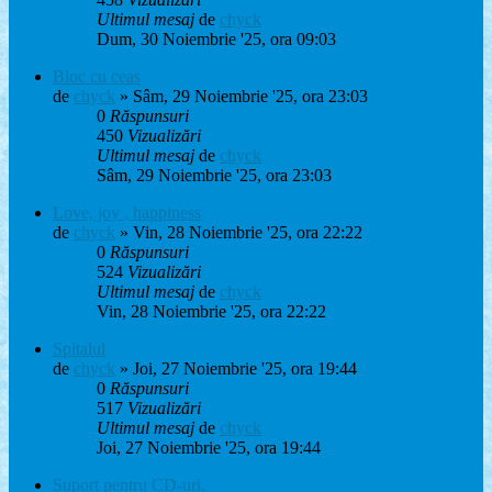
Ultimul mesaj
de
chyck
Dum, 30 Noiembrie '25, ora 09:03
Bloc cu ceas
de
chyck
» Sâm, 29 Noiembrie '25, ora 23:03
0
Răspunsuri
450
Vizualizări
Ultimul mesaj
de
chyck
Sâm, 29 Noiembrie '25, ora 23:03
Love, joy , happiness
de
chyck
» Vin, 28 Noiembrie '25, ora 22:22
0
Răspunsuri
524
Vizualizări
Ultimul mesaj
de
chyck
Vin, 28 Noiembrie '25, ora 22:22
Spitalul
de
chyck
» Joi, 27 Noiembrie '25, ora 19:44
0
Răspunsuri
517
Vizualizări
Ultimul mesaj
de
chyck
Joi, 27 Noiembrie '25, ora 19:44
Suport pentru CD-uri.