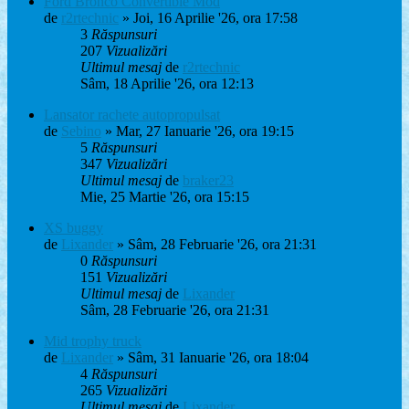
Ford Bronco Convertible Mod
de
r2rtechnic
» Joi, 16 Aprilie '26, ora 17:58
3
Răspunsuri
207
Vizualizări
Ultimul mesaj
de
r2rtechnic
Sâm, 18 Aprilie '26, ora 12:13
Lansator rachete autopropulsat
de
Sebino
» Mar, 27 Ianuarie '26, ora 19:15
5
Răspunsuri
347
Vizualizări
Ultimul mesaj
de
braker23
Mie, 25 Martie '26, ora 15:15
XS buggy
de
Lixander
» Sâm, 28 Februarie '26, ora 21:31
0
Răspunsuri
151
Vizualizări
Ultimul mesaj
de
Lixander
Sâm, 28 Februarie '26, ora 21:31
Mid trophy truck
de
Lixander
» Sâm, 31 Ianuarie '26, ora 18:04
4
Răspunsuri
265
Vizualizări
Ultimul mesaj
de
Lixander