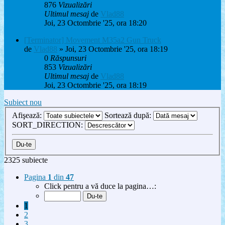
876
Vizualizări
Ultimul mesaj
de
Vlad88
Joi, 23 Octombrie '25, ora 18:20
[Terminator] Movement M35a2 Gun Truck
de
Vlad88
» Joi, 23 Octombrie '25, ora 18:19
0
Răspunsuri
853
Vizualizări
Ultimul mesaj
de
Vlad88
Joi, 23 Octombrie '25, ora 18:19
Subiect nou
Afişează:
Sortează după:
SORT_DIRECTION:
2325 subiecte
Pagina
1
din
47
Click pentru a vă duce la pagina…:
1
2
3