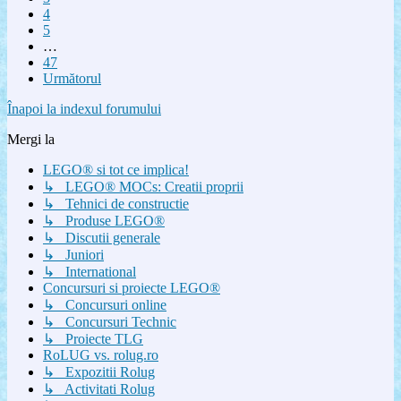
4
5
…
47
Următorul
Înapoi la indexul forumului
Mergi la
LEGO® si tot ce implica!
↳ LEGO® MOCs: Creatii proprii
↳ Tehnici de constructie
↳ Produse LEGO®
↳ Discutii generale
↳ Juniori
↳ International
Concursuri si proiecte LEGO®
↳ Concursuri online
↳ Concursuri Technic
↳ Proiecte TLG
RoLUG vs. rolug.ro
↳ Expozitii Rolug
↳ Activitati Rolug