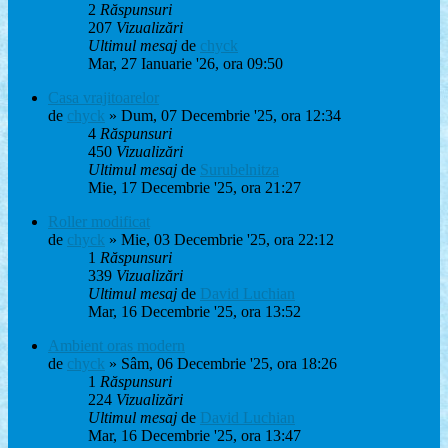
2
Răspunsuri
207
Vizualizări
Ultimul mesaj
de
chyck
Mar, 27 Ianuarie '26, ora 09:50
Casa vrajitoarelor
de
chyck
» Dum, 07 Decembrie '25, ora 12:34
4
Răspunsuri
450
Vizualizări
Ultimul mesaj
de
Surubelnitza
Mie, 17 Decembrie '25, ora 21:27
Roller modificat
de
chyck
» Mie, 03 Decembrie '25, ora 22:12
1
Răspunsuri
339
Vizualizări
Ultimul mesaj
de
David Luchian
Mar, 16 Decembrie '25, ora 13:52
Ambient oras modern
de
chyck
» Sâm, 06 Decembrie '25, ora 18:26
1
Răspunsuri
224
Vizualizări
Ultimul mesaj
de
David Luchian
Mar, 16 Decembrie '25, ora 13:47