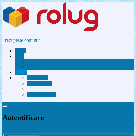
Treci peste conţinut
Acasă
Utile
Avantaje membri Rolug
FAQ
Forum
Înregistrare
Autentificare
Contactează-ne
Autentificare
Înregistrare