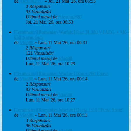
de
Alexutu2657
» Joi, 21 Mai '26, ora 06:53
0
Răspunsuri
93
Vizualizări
Ultimul mesaj
de
Alexutu2657
Joi, 21 Mai '26, ora 06:53
[Terminator][Romanian Warfare] Dac 31.320 VFAEG + AK-
630 Naval Gun
de
Vlad88
» Lun, 11 Mai '26, ora 00:31
2
Răspunsuri
121
Vizualizări
Ultimul mesaj
de
Vlad88
Lun, 11 Mai '26, ora 10:29
[Terminator][Romanian Warfare] Ikarus 260 Epava
de
Vlad88
» Lun, 11 Mai '26, ora 00:14
2
Răspunsuri
82
Vizualizări
Ultimul mesaj
de
Vlad88
Lun, 11 Mai '26, ora 10:27
[Terminator][Romanian Warfare] Dacia 1310 "Furia Rosie"
de
Vlad88
» Lun, 11 Mai '26, ora 00:11
3
Răspunsuri
96
Vizualizări
Ultimul mesaj
de
Vlad88