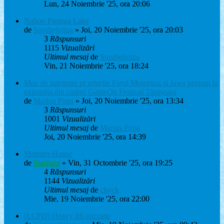
Lun, 24 Noiembrie '25, ora 20:06
Naboo Paonga Lake
de
Surubelnitza
» Joi, 20 Noiembrie '25, ora 20:03
3
Răspunsuri
1115
Vizualizări
Ultimul mesaj
de
Surubelnitza
Vin, 21 Noiembrie '25, ora 18:24
Moc de integrare pt seturile Farul Motorizat și Jaws prezent la
expoziția din cadrul GameOn Festival Timișoara
de
Marius Popa
» Joi, 20 Noiembrie '25, ora 13:34
3
Răspunsuri
1001
Vizualizări
Ultimul mesaj
de
Marius Popa
Joi, 20 Noiembrie '25, ora 14:39
Monster House
de
Starlight
» Vin, 31 Octombrie '25, ora 19:25
4
Răspunsuri
1144
Vizualizări
Ultimul mesaj
de
chyck
Mie, 19 Noiembrie '25, ora 22:00
[LCFD] Heavy lift aircrane