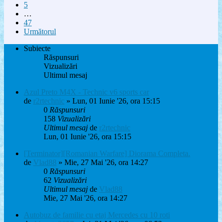
5
…
47
Următorul
Subiecte
Răspunsuri
Vizualizări
Ultimul mesaj
Azul Preto M4X - Technic v6 sports car
de
r2rtechnic
» Lun, 01 Iunie '26, ora 15:15
0
Răspunsuri
158
Vizualizări
Ultimul mesaj
de
r2rtechnic
Lun, 01 Iunie '26, ora 15:15
[Terminator][Romanian Warfare] Diorama Completa.
de
Vlad88
» Mie, 27 Mai '26, ora 14:27
0
Răspunsuri
62
Vizualizări
Ultimul mesaj
de
Vlad88
Mie, 27 Mai '26, ora 14:27
Autobuz de familie cu etaj Mercedes cu 10 roti