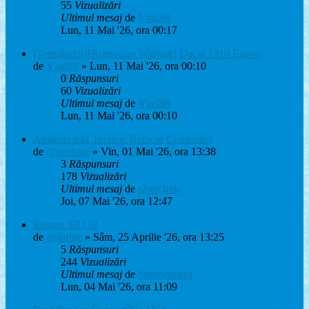
55
Vizualizări
Ultimul mesaj
de
Vlad88
Lun, 11 Mai '26, ora 00:17
[Terminator][Romanian Warfare] Dacia 1310 Epava
de
Vlad88
» Lun, 11 Mai '26, ora 00:10
0
Răspunsuri
60
Vizualizări
Ultimul mesaj
de
Vlad88
Lun, 11 Mai '26, ora 00:10
Amarelo e4x Technic Remote Controlled
de
r2rtechnic
» Vin, 01 Mai '26, ora 13:38
3
Răspunsuri
178
Vizualizări
Ultimul mesaj
de
r2rtechnic
Joi, 07 Mai '26, ora 12:47
Roman SR132
de
pufarine
» Sâm, 25 Aprilie '26, ora 13:25
5
Răspunsuri
244
Vizualizări
Ultimul mesaj
de
Surubelnitza
Lun, 04 Mai '26, ora 11:09