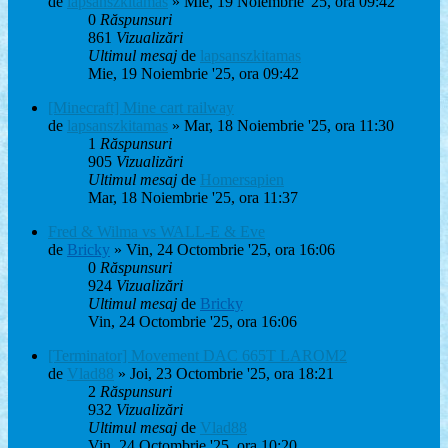
de
lapsanszkitamas
» Mie, 19 Noiembrie '25, ora 09:42
0
Răspunsuri
861
Vizualizări
Ultimul mesaj
de
lapsanszkitamas
Mie, 19 Noiembrie '25, ora 09:42
[Minecraft] Mine cart railway
de
lapsanszkitamas
» Mar, 18 Noiembrie '25, ora 11:30
1
Răspunsuri
905
Vizualizări
Ultimul mesaj
de
Homersapien
Mar, 18 Noiembrie '25, ora 11:37
Fred & Wilma vs WALL-E & Eve
de
Bricky
» Vin, 24 Octombrie '25, ora 16:06
0
Răspunsuri
924
Vizualizări
Ultimul mesaj
de
Bricky
Vin, 24 Octombrie '25, ora 16:06
[Terminator] Movement DAC 665T LAROM2
de
Vlad88
» Joi, 23 Octombrie '25, ora 18:21
2
Răspunsuri
932
Vizualizări
Ultimul mesaj
de
Vlad88
Vin, 24 Octombrie '25, ora 10:20