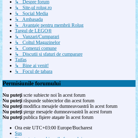
↳ Despre forum
↳ Site-ul rolug.ro
↳ Social Media
↳ Ambasada
↳ Avantaje pentru membrii Rolug
Targul de LEGO®
↳ Vanzari/Cumparari
↳ Coltul Magazinelor
↳ Comenzi comune
↳ Discutii si sfaturi de cumparare
Taifas
↳ Bine ai venit!
↳ Focul de tabara
Permisiunile forumului
Nu puteţi
scrie subiecte noi în acest forum
Nu puteţi
răspunde subiectelor din acest forum
Nu puteţi
modifica mesajele dumneavoastră în acest forum
Nu puteţi
şterge mesajele dumneavoastră în acest forum
Nu puteţi
publica fişiere ataşate în acest forum
Ora este UTC+03:00 Europe/Bucharest
Sus