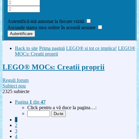
Am uitat parola
Autentifică-mă automat la fiecare vizită
Ascunde starea mea online în această sesiune
Back to site
Prima pagină
LEGO® si tot ce implica!
LEGO®
MOCs: Creatii proprii
LEGO® MOCs: Creatii proprii
Reguli forum
Subiect nou
2325 subiecte
Pagina
1
din
47
Click pentru a vă duce la pagina…:
1
2
3
4