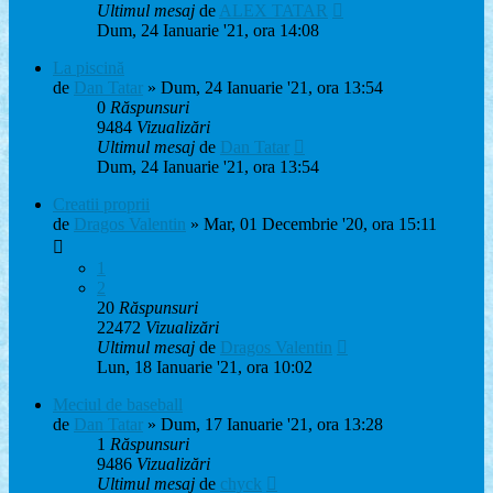
Ultimul mesaj
de
ALEX TATAR
Dum, 24 Ianuarie '21, ora 14:08
La piscină
de
Dan Tatar
» Dum, 24 Ianuarie '21, ora 13:54
0
Răspunsuri
9484
Vizualizări
Ultimul mesaj
de
Dan Tatar
Dum, 24 Ianuarie '21, ora 13:54
Creatii proprii
de
Dragos Valentin
» Mar, 01 Decembrie '20, ora 15:11
1
2
20
Răspunsuri
22472
Vizualizări
Ultimul mesaj
de
Dragos Valentin
Lun, 18 Ianuarie '21, ora 10:02
Meciul de baseball
de
Dan Tatar
» Dum, 17 Ianuarie '21, ora 13:28
1
Răspunsuri
9486
Vizualizări
Ultimul mesaj
de
chyck