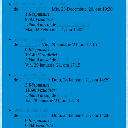
Un moment din viața omuleților lego
de
ALEX TATAR
» Mie, 23 Decembrie '20, ora 19:30
1
Răspunsuri
9793
Vizualizări
Ultimul mesaj
de
ALEX TATAR
Mar, 02 Februarie '21, ora 15:02
Scaunul de masaj
de
Dan Tatar
» Vin, 29 Ianuarie '21, ora 17:15
0
Răspunsuri
10140
Vizualizări
Ultimul mesaj
de
Dan Tatar
Vin, 29 Ianuarie '21, ora 17:15
Mașină Lego tehnic
de
ALEX TATAR
» Dum, 24 Ianuarie '21, ora 14:29
3
Răspunsuri
11090
Vizualizări
Ultimul mesaj
de
NicuS
Joi, 28 Ianuarie '21, ora 17:58
Orașul în miniatură
de
ALEX TATAR
» Dum, 24 Ianuarie '21, ora 14:08
0
Răspunsuri
9004
Vizualizări