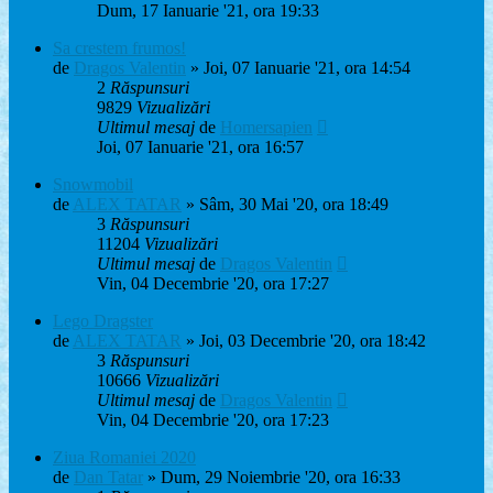
Dum, 17 Ianuarie '21, ora 19:33
Sa crestem frumos!
de
Dragos Valentin
» Joi, 07 Ianuarie '21, ora 14:54
2
Răspunsuri
9829
Vizualizări
Ultimul mesaj
de
Homersapien
Joi, 07 Ianuarie '21, ora 16:57
Snowmobil
de
ALEX TATAR
» Sâm, 30 Mai '20, ora 18:49
3
Răspunsuri
11204
Vizualizări
Ultimul mesaj
de
Dragos Valentin
Vin, 04 Decembrie '20, ora 17:27
Lego Dragster
de
ALEX TATAR
» Joi, 03 Decembrie '20, ora 18:42
3
Răspunsuri
10666
Vizualizări
Ultimul mesaj
de
Dragos Valentin
Vin, 04 Decembrie '20, ora 17:23
Ziua Romaniei 2020
de
Dan Tatar
» Dum, 29 Noiembrie '20, ora 16:33