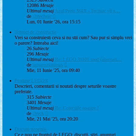
12086
Mesaje
Ultimul mesaj
Azul Preto M4X - Technic v6 s…
Vezi
de
r2rtechnic
ultimul
Lun, 01 Iunie '26, ora 15:15
mesaj
Tehnici de constructie
Vrei sa construiesti ceva si nu stii cum? Sau pur si simplu vrei
o parere? Intreaba aici!
26
Subiecte
296
Mesaje
Ultimul mesaj
Re: LEGO 31101 mod (alternati…
Vezi
de
lapsanszkitamas
ultimul
Mie, 11 Iunie '25, ora 09:40
mesaj
Produse LEGO®
Descrieri, comentarii si noutati despre seturile voastre
preferate.
315
Subiecte
3401
Mesaje
Ultimul mesaj
Re: Colectiile noastre !
Vezi
de
chyck
ultimul
Mie, 21 Mai '25, ora 20:20
mesaj
Discutii generale
Ce e nou pe frontul de LEGO: discutii, stiri, anunturi