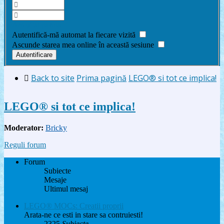
Am uitat parola
Autentifică-mă automat la fiecare vizită
Ascunde starea mea online în această sesiune
Back to site
Prima pagină
LEGO® si tot ce implica!
LEGO® si tot ce implica!
Moderator:
Bricky
Reguli forum
Forum
Subiecte
Mesaje
Ultimul mesaj
LEGO® MOCs: Creatii proprii
Arata-ne ce esti in stare sa contruiesti!
2325
Subiecte