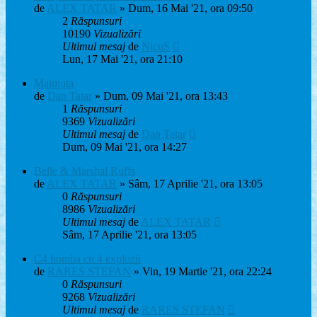
de
ALEX TATAR
» Dum, 16 Mai '21, ora 09:50
2
Răspunsuri
10190
Vizualizări
Ultimul mesaj
de
NicuS
Lun, 17 Mai '21, ora 21:10
Maimuta
de
Dan Tatar
» Dum, 09 Mai '21, ora 13:43
1
Răspunsuri
9369
Vizualizări
Ultimul mesaj
de
Dan Tatar
Dum, 09 Mai '21, ora 14:27
Belle & Marshal Ruffs
de
ALEX TATAR
» Sâm, 17 Aprilie '21, ora 13:05
0
Răspunsuri
8986
Vizualizări
Ultimul mesaj
de
ALEX TATAR
Sâm, 17 Aprilie '21, ora 13:05
C4 bomba cu 4 explozii
de
RARES STEFAN
» Vin, 19 Martie '21, ora 22:24
0
Răspunsuri
9268
Vizualizări
Ultimul mesaj
de
RARES STEFAN