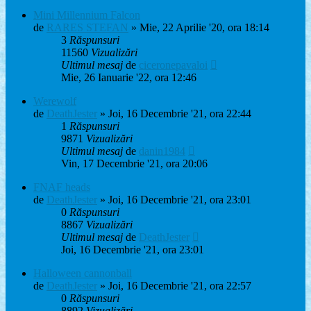
Mini Millennium Falcon
de
RARES STEFAN
» Mie, 22 Aprilie '20, ora 18:14
3
Răspunsuri
11560
Vizualizări
Ultimul mesaj
de
ciceronepavaloi
Mie, 26 Ianuarie '22, ora 12:46
Werewolf
de
DeathJester
» Joi, 16 Decembrie '21, ora 22:44
1
Răspunsuri
9871
Vizualizări
Ultimul mesaj
de
danin1984
Vin, 17 Decembrie '21, ora 20:06
FNAF heads
de
DeathJester
» Joi, 16 Decembrie '21, ora 23:01
0
Răspunsuri
8867
Vizualizări
Ultimul mesaj
de
DeathJester
Joi, 16 Decembrie '21, ora 23:01
Halloween cannonball
de
DeathJester
» Joi, 16 Decembrie '21, ora 22:57
0
Răspunsuri
8892
Vizualizări