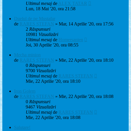
Ultimul mesaj
de
ALEX TATAR
Lun, 18 Mai '20, ora 21:58
Duelul de pe Mustafar
de
RARES STEFAN
» Mar, 14 Aprilie '20, ora 17:56
2
Răspunsuri
10981
Vizualizări
Ultimul mesaj
de
Homersapien
Joi, 30 Aprilie '20, ora 08:55
Mecha minion
de
RARES STEFAN
» Mie, 22 Aprilie '20, ora 18:10
0
Răspunsuri
9700
Vizualizări
Ultimul mesaj
de
RARES STEFAN
Mie, 22 Aprilie '20, ora 18:10
Iron Golem
de
RARES STEFAN
» Mie, 22 Aprilie '20, ora 18:08
0
Răspunsuri
9467
Vizualizări
Ultimul mesaj
de
RARES STEFAN
Mie, 22 Aprilie '20, ora 18:08
Salutare!