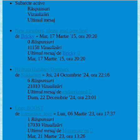
Subiecte active
Răspunsuri
Vizualizări
Ultimul mesaj
New members, please read here first!
de
Bricky
» Mar, 17 Martie '15, ora 20:20
0
Răspunsuri
11158
Vizualizări
Ultimul mesaj
de
Bricky
Mar, 17 Martie '15, ora 20:20
Hi from Hungary/Denmark
de
Sokkahun
» Joi, 24 Octombrie '24, ora 22:16
6
Răspunsuri
21810
Vizualizări
Ultimul mesaj
de
endaerkened
Dum, 22 Decembrie '24, ora 23:01
Lego BOOST
de
interactive_lego
» Lun, 06 Martie '23, ora 17:37
1
Răspunsuri
17030
Vizualizări
Ultimul mesaj
de
Homersapien
Mar, 21 Martie '23, ora 13:26