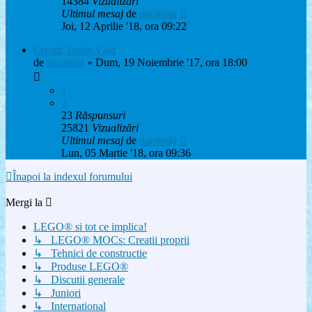
14384
Vizualizări
Ultimul mesaj
de
paranoia
Joi, 12 Aprilie '18, ora 09:22
Creatii Tudor Vlad
de
paranoia
» Dum, 19 Noiembrie '17, ora 18:00
1
2
23
Răspunsuri
25821
Vizualizări
Ultimul mesaj
de
paranoia
Lun, 05 Martie '18, ora 09:36
Înapoi la indexul forumului
Mergi la
LEGO® si tot ce implica!
↳ LEGO® MOCs: Creatii proprii
↳ Tehnici de constructie
↳ Produse LEGO®
↳ Discutii generale
↳ Juniori
↳ International