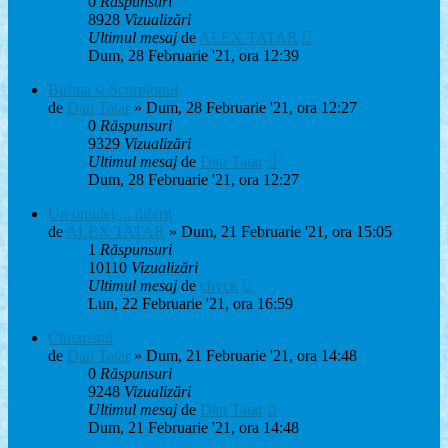
0
Răspunsuri
8928
Vizualizări
Ultimul mesaj
de
ALEX TATAR
Dum, 28 Februarie '21, ora 12:39
Bufnta si Scorpionul
de
Dan Tatar
» Dum, 28 Februarie '21, ora 12:27
0
Răspunsuri
9329
Vizualizări
Ultimul mesaj
de
Dan Tatar
Dum, 28 Februarie '21, ora 12:27
Un omuleț ... diferit
de
ALEX TATAR
» Dum, 21 Februarie '21, ora 15:05
1
Răspunsuri
10110
Vizualizări
Ultimul mesaj
de
chyck
Lun, 22 Februarie '21, ora 16:59
Chitaristul
de
Dan Tatar
» Dum, 21 Februarie '21, ora 14:48
0
Răspunsuri
9248
Vizualizări
Ultimul mesaj
de
Dan Tatar
Dum, 21 Februarie '21, ora 14:48