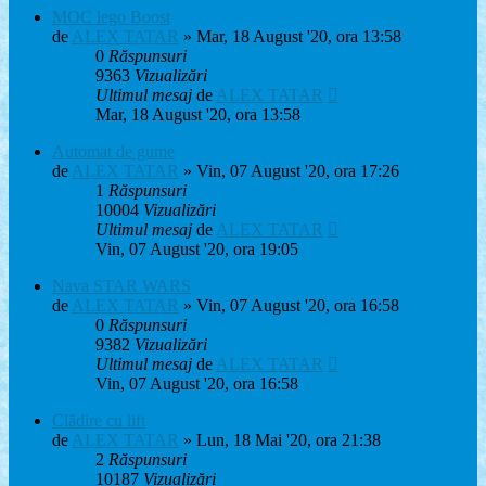
MOC lego Boost
de
ALEX TATAR
» Mar, 18 August '20, ora 13:58
0
Răspunsuri
9363
Vizualizări
Ultimul mesaj
de
ALEX TATAR
Mar, 18 August '20, ora 13:58
Automat de gume
de
ALEX TATAR
» Vin, 07 August '20, ora 17:26
1
Răspunsuri
10004
Vizualizări
Ultimul mesaj
de
ALEX TATAR
Vin, 07 August '20, ora 19:05
Nava STAR WARS
de
ALEX TATAR
» Vin, 07 August '20, ora 16:58
0
Răspunsuri
9382
Vizualizări
Ultimul mesaj
de
ALEX TATAR
Vin, 07 August '20, ora 16:58
Clădire cu lift
de
ALEX TATAR
» Lun, 18 Mai '20, ora 21:38
2
Răspunsuri
10187
Vizualizări