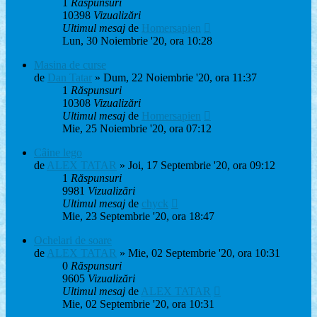
1
Răspunsuri
10398
Vizualizări
Ultimul mesaj
de
Homersapien
Lun, 30 Noiembrie '20, ora 10:28
Masina de curse
de
Dan Tatar
» Dum, 22 Noiembrie '20, ora 11:37
1
Răspunsuri
10308
Vizualizări
Ultimul mesaj
de
Homersapien
Mie, 25 Noiembrie '20, ora 07:12
Câine lego
de
ALEX TATAR
» Joi, 17 Septembrie '20, ora 09:12
1
Răspunsuri
9981
Vizualizări
Ultimul mesaj
de
chyck
Mie, 23 Septembrie '20, ora 18:47
Ochelari de soare
de
ALEX TATAR
» Mie, 02 Septembrie '20, ora 10:31
0
Răspunsuri
9605
Vizualizări
Ultimul mesaj
de
ALEX TATAR
Mie, 02 Septembrie '20, ora 10:31