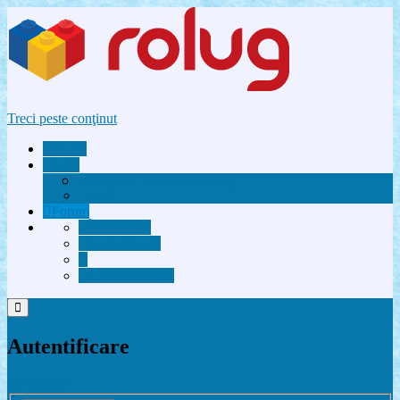
Treci peste conţinut
Acasă
Utile
Avantaje membri Rolug
FAQ
Forum
Înregistrare
Autentificare
Contactează-ne
Autentificare
Înregistrare