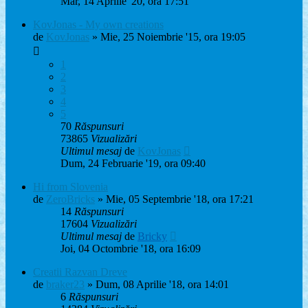
Mar, 14 Aprilie '20, ora 17:51
KovJonas - My own creations
de
KovJonas
» Mie, 25 Noiembrie '15, ora 19:05
1
2
3
4
5
70
Răspunsuri
73865
Vizualizări
Ultimul mesaj
de
KovJonas
Dum, 24 Februarie '19, ora 09:40
Hi from Slovenia
de
ZeroBricks
» Mie, 05 Septembrie '18, ora 17:21
14
Răspunsuri
17604
Vizualizări
Ultimul mesaj
de
Bricky
Joi, 04 Octombrie '18, ora 16:09
Creatii Razvan Dreve
de
braker23
» Dum, 08 Aprilie '18, ora 14:01
6
Răspunsuri