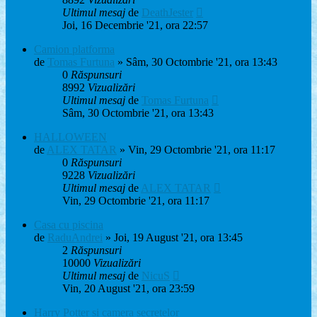
Ultimul mesaj
de
DeathJester
Joi, 16 Decembrie '21, ora 22:57
Camion platforma
de
Tomas Furtuna
» Sâm, 30 Octombrie '21, ora 13:43
0
Răspunsuri
8992
Vizualizări
Ultimul mesaj
de
Tomas Furtuna
Sâm, 30 Octombrie '21, ora 13:43
HALLOWEEN
de
ALEX TATAR
» Vin, 29 Octombrie '21, ora 11:17
0
Răspunsuri
9228
Vizualizări
Ultimul mesaj
de
ALEX TATAR
Vin, 29 Octombrie '21, ora 11:17
Casa cu piscina
de
RaduAndrei
» Joi, 19 August '21, ora 13:45
2
Răspunsuri
10000
Vizualizări
Ultimul mesaj
de
NicuS
Vin, 20 August '21, ora 23:59
Harry Potter și camera secretelor