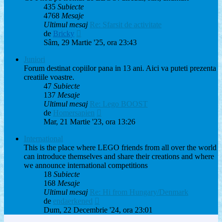
435
Subiecte
4768
Mesaje
Ultimul mesaj
Re: Sfarsit de activitate
Vezi
de
Bricky
ultimul
Sâm, 29 Martie '25, ora 23:43
mesaj
Juniori
Forum destinat copiilor pana in 13 ani. Aici va puteti prezenta
creatiile voastre.
47
Subiecte
137
Mesaje
Ultimul mesaj
Re: Lego BOOST
Vezi
de
Homersapien
ultimul
Mar, 21 Martie '23, ora 13:26
mesaj
International
This is the place where LEGO friends from all over the world
can introduce themselves and share their creations and where
we announce international competitions
18
Subiecte
168
Mesaje
Ultimul mesaj
Re: Hi from Hungary/Denmark
Vezi
de
endaerkened
ultimul
Dum, 22 Decembrie '24, ora 23:01
mesaj