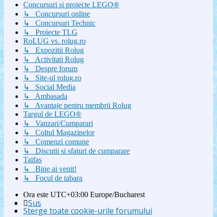
Concursuri si proiecte LEGO®
↳ Concursuri online
↳ Concursuri Technic
↳ Proiecte TLG
RoLUG vs. rolug.ro
↳ Expozitii Rolug
↳ Activitati Rolug
↳ Despre forum
↳ Site-ul rolug.ro
↳ Social Media
↳ Ambasada
↳ Avantaje pentru membrii Rolug
Targul de LEGO®
↳ Vanzari/Cumparari
↳ Coltul Magazinelor
↳ Comenzi comune
↳ Discutii si sfaturi de cumparare
Taifas
↳ Bine ai venit!
↳ Focul de tabara
Ora este UTC+03:00 Europe/Bucharest
Sus
Şterge toate cookie-urile forumului