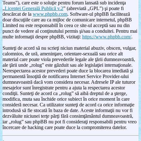
Teams”), care este o soluţie pentru forum lansată sub incidenţa
„
Licenţei Generală Publică v.2
” (abreviată „GPL”) şi poate fi
descărcat de la
www.phpbb.com
. Software-ul phpBB facilitează
doar discuţiile care au ca mijloc de comunicare internetul, phpBB
Limited nu este responsabill în ceea ce site-ul acceptă sau nu din
punct de vedere al conţinutului permis şi/sau a conduitei. Pentru mai
multe informaţii despre phpBB, vizitaţi:
https://www.phpbb.com/
.
Sunteţi de acord să nu scrieţi niciun material abuziv, obscen, vulgar,
calomnios, de ură, ameninţare, orientare-sexuală sau orice alt
material care poate viola prevederile legale ale ţării dumneavoastră,
ale ţării unde „rolug” este găzduit sau ale legislaţiei internaţionale.
Nerespectarea acestor prevederi poate duce la blocarea imediată şi
permanentă însoţită de notificarea Internet Service Provider-ului
dumneavoastră dacă vom considera necesar. Adresele IP ale tuturor
mesajelor sunt înregistrate pentru a ajuta la respectarea acestor
condiţii. Sunteţi de acord ca „rolug” să aibă dreptul de a şterge,
modifica, muta sau închide orice subiect în orice moment în care
consideră necesar. Ca utilizator sunteţi de acord ca orice informaţie
introdusă să fie stocată în baza de date. Aceste informaţii nu vor fi
dezvăluite niciunei terţe părţi fără consimţământul dumneavoastră,
iar „rolug” sau phpBB nu pot fi consideraţi responsabili pentru vreo
încercare de hacking care poate duce la compromiterea datelor.