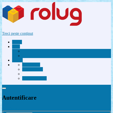
Treci peste conţinut
Acasă
Utile
Avantaje membri Rolug
FAQ
Forum
Înregistrare
Autentificare
Contactează-ne
Autentificare
Înregistrare