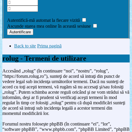
Am uitat parola
Autentifică-mă automat la fiecare vizită
Ascunde starea mea online în această sesiune
Back to site
Prima pagină
rolug - Termeni de utilizare
Accesând „rolug” (în continuare “noi”, “nostru”, “rolug”,
“https://forum.rolug.ro”), sunteţi de acord să intraţi din punct de
vedere legal sub incidenţa următorilor termeni. Dacă nu sunteţi de
acord cu toţi aceşti termeni, vă rugăm să nu accesaţi şi/sau folosiţi
„rolug”. Putem schimba aceste reguli oricând şi ne vom strădui să vă
informăm, deşi ar fi prudent să verificaţi aceşti termeni în mod
regulat în timp ce folosiţi „rolug” pentru că după modificări sunteţi
de acord să intraţi sub incidenţa legală a acestor termeni din
momentul modificării lor.
Forumul nostru foloseşte phpBB (în continuare “ei”, “lor”,
“software phpBB”, “www.phpbb.com”, “phpBB Limited”, “phpBB