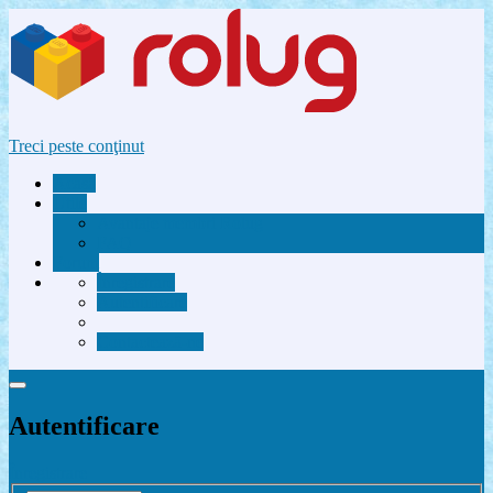
Treci peste conţinut
Acasă
Utile
Avantaje membri Rolug
FAQ
Forum
Înregistrare
Autentificare
Contactează-ne
Autentificare
Înregistrare