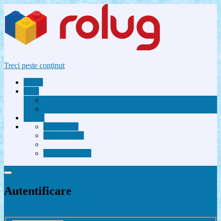
Treci peste conţinut
Acasă
Utile
Avantaje membri Rolug
FAQ
Forum
Înregistrare
Autentificare
Contactează-ne
Autentificare
Înregistrare