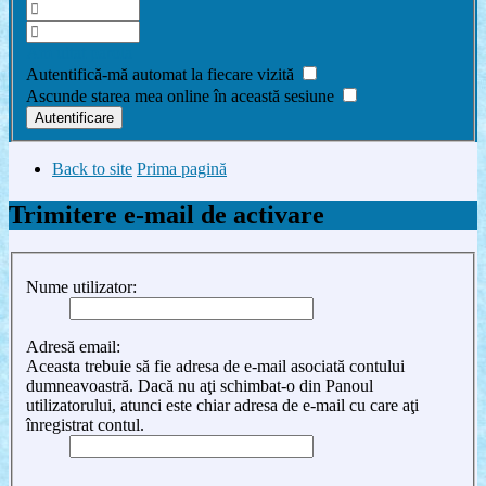
Am uitat parola
Autentifică-mă automat la fiecare vizită
Ascunde starea mea online în această sesiune
Back to site
Prima pagină
Trimitere e-mail de activare
Nume utilizator:
Adresă email:
Aceasta trebuie să fie adresa de e-mail asociată contului
dumneavoastră. Dacă nu aţi schimbat-o din Panoul
utilizatorului, atunci este chiar adresa de e-mail cu care aţi
înregistrat contul.