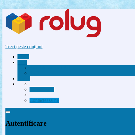
Treci peste conţinut
Acasă
Utile
Avantaje membri Rolug
FAQ
Forum
Autentificare
Contactează-ne
Autentificare