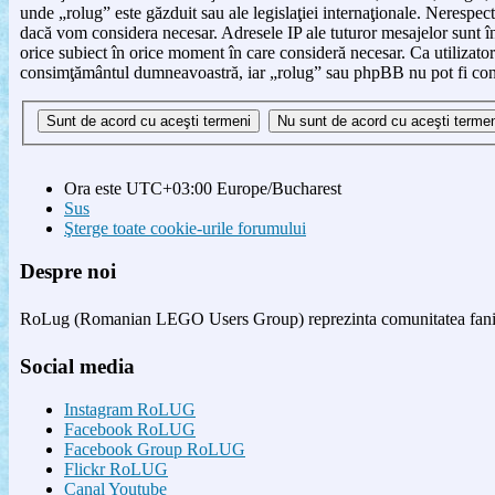
unde „rolug” este găzduit sau ale legislaţiei internaţionale. Nerespe
dacă vom considera necesar. Adresele IP ale tuturor mesajelor sunt înr
orice subiect în orice moment în care consideră necesar. Ca utilizator 
consimţământul dumneavoastră, iar „rolug” sau phpBB nu pot fi consi
Ora este UTC+03:00 Europe/Bucharest
Sus
Şterge toate cookie-urile forumului
Despre noi
RoLug (Romanian LEGO Users Group) reprezinta comunitatea fanilor
Social media
Instagram RoLUG
Facebook RoLUG
Facebook Group RoLUG
Flickr RoLUG
Canal Youtube