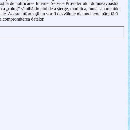
soţită de notificarea Internet Service Provider-ului dumneavoastră
d ca „rolug” să aibă dreptul de a şterge, modifica, muta sau închide
te. Aceste informaţii nu vor fi dezvăluite niciunei terţe părţi fără
a compromiterea datelor.