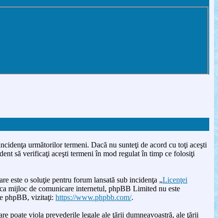
incidenţa următorilor termeni. Dacă nu sunteţi de acord cu toţi aceşti
nt să verificaţi aceşti termeni în mod regulat în timp ce folosiţi
este o soluţie pentru forum lansată sub incidenţa „
Licenţei
u ca mijloc de comunicare internetul, phpBB Limited nu este
re phpBB, vizitaţi:
https://www.phpbb.com/
.
re poate viola prevederile legale ale ţării dumneavoastră, ale ţării