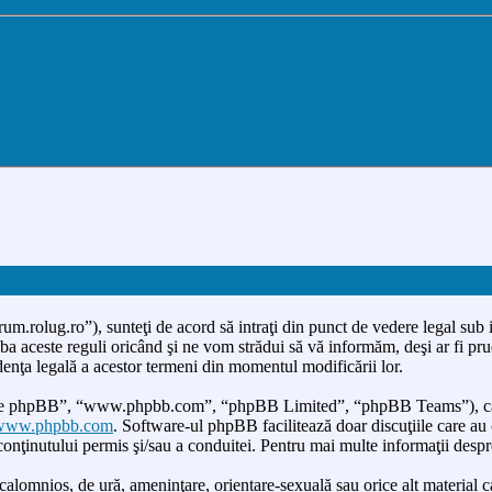
um.rolug.ro”), sunteţi de acord să intraţi din punct de vedere legal sub 
a aceste reguli oricând şi ne vom strădui să vă informăm, deşi ar fi prude
denţa legală a acestor termeni din momentul modificării lor.
ware phpBB”, “www.phpbb.com”, “phpBB Limited”, “phpBB Teams”), care 
www.phpbb.com
. Software-ul phpBB facilitează doar discuţiile care a
 conţinutului permis şi/sau a conduitei. Pentru mai multe informaţii desp
calomnios, de ură, ameninţare, orientare-sexuală sau orice alt material ca