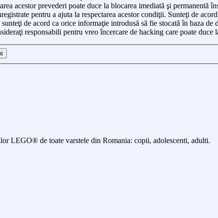
ctarea acestor prevederi poate duce la blocarea imediată şi permanentă în
egistrate pentru a ajuta la respectarea acestor condiţii. Sunteţi de acor
sunteţi de acord ca orice informaţie introdusă să fie stocată în baza de da
deraţi responsabili pentru vreo încercare de hacking care poate duce l
 LEGO® de toate varstele din Romania: copii, adolescenti, adulti.