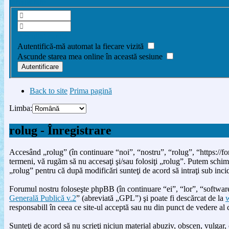
Înregistrare
Am uitat parola
Autentifică-mă automat la fiecare vizită
Ascunde starea mea online în această sesiune
Back to site
Prima pagină
Limba:
rolug - Înregistrare
Accesând „rolug” (în continuare “noi”, “nostru”, “rolug”, “https://for
termeni, vă rugăm să nu accesaţi şi/sau folosiţi „rolug”. Putem schimb
„rolug” pentru că după modificări sunteţi de acord să intraţi sub inci
Forumul nostru foloseşte phpBB (în continuare “ei”, “lor”, “soft
Generală Publică v.2
” (abreviată „GPL”) şi poate fi descărcat de la
responsabill în ceea ce site-ul acceptă sau nu din punct de vedere al
Sunteţi de acord să nu scrieţi niciun material abuziv, obscen, vulgar, 