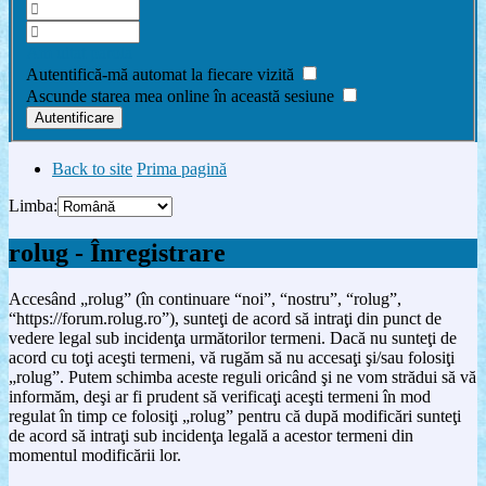
Am uitat parola
Autentifică-mă automat la fiecare vizită
Ascunde starea mea online în această sesiune
Back to site
Prima pagină
Limba:
rolug - Înregistrare
Accesând „rolug” (în continuare “noi”, “nostru”, “rolug”,
“https://forum.rolug.ro”), sunteţi de acord să intraţi din punct de
vedere legal sub incidenţa următorilor termeni. Dacă nu sunteţi de
acord cu toţi aceşti termeni, vă rugăm să nu accesaţi şi/sau folosiţi
„rolug”. Putem schimba aceste reguli oricând şi ne vom strădui să vă
informăm, deşi ar fi prudent să verificaţi aceşti termeni în mod
regulat în timp ce folosiţi „rolug” pentru că după modificări sunteţi
de acord să intraţi sub incidenţa legală a acestor termeni din
momentul modificării lor.