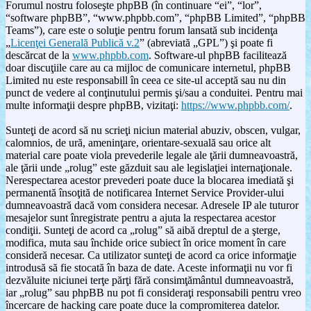
Forumul nostru foloseşte phpBB (în continuare “ei”, “lor”,
“software phpBB”, “www.phpbb.com”, “phpBB Limited”, “phpBB
Teams”), care este o soluţie pentru forum lansată sub incidenţa
„
Licenţei Generală Publică v.2
” (abreviată „GPL”) şi poate fi
descărcat de la
www.phpbb.com
. Software-ul phpBB facilitează
doar discuţiile care au ca mijloc de comunicare internetul, phpBB
Limited nu este responsabill în ceea ce site-ul acceptă sau nu din
punct de vedere al conţinutului permis şi/sau a conduitei. Pentru mai
multe informaţii despre phpBB, vizitaţi:
https://www.phpbb.com/
.
Sunteţi de acord să nu scrieţi niciun material abuziv, obscen, vulgar,
calomnios, de ură, ameninţare, orientare-sexuală sau orice alt
material care poate viola prevederile legale ale ţării dumneavoastră,
ale ţării unde „rolug” este găzduit sau ale legislaţiei internaţionale.
Nerespectarea acestor prevederi poate duce la blocarea imediată şi
permanentă însoţită de notificarea Internet Service Provider-ului
dumneavoastră dacă vom considera necesar. Adresele IP ale tuturor
mesajelor sunt înregistrate pentru a ajuta la respectarea acestor
condiţii. Sunteţi de acord ca „rolug” să aibă dreptul de a şterge,
modifica, muta sau închide orice subiect în orice moment în care
consideră necesar. Ca utilizator sunteţi de acord ca orice informaţie
introdusă să fie stocată în baza de date. Aceste informaţii nu vor fi
dezvăluite niciunei terţe părţi fără consimţământul dumneavoastră,
iar „rolug” sau phpBB nu pot fi consideraţi responsabili pentru vreo
încercare de hacking care poate duce la compromiterea datelor.