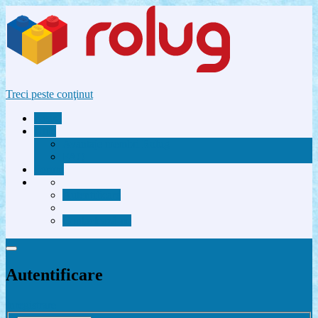
Treci peste conţinut
Acasă
Utile
Avantaje membri Rolug
FAQ
Forum
Autentificare
Contactează-ne
Autentificare
Înregistrare