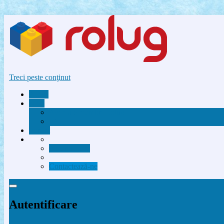
Treci peste conţinut
Acasă
Utile
Avantaje membri Rolug
FAQ
Forum
Autentificare
Contactează-ne
Autentificare