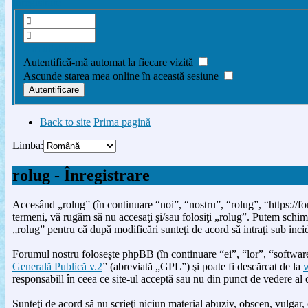
Înregistrare
Am uitat parola
Autentifică-mă automat la fiecare vizită
Ascunde starea mea online în această sesiune
Back to site
Prima pagină
Limba:
rolug - Înregistrare
Accesând „rolug” (în continuare “noi”, “nostru”, “rolug”, “https://for
termeni, vă rugăm să nu accesaţi şi/sau folosiţi „rolug”. Putem schimb
„rolug” pentru că după modificări sunteţi de acord să intraţi sub inci
Forumul nostru foloseşte phpBB (în continuare “ei”, “lor”, “soft
Generală Publică v.2
” (abreviată „GPL”) şi poate fi descărcat de la
responsabill în ceea ce site-ul acceptă sau nu din punct de vedere al
Sunteţi de acord să nu scrieţi niciun material abuziv, obscen, vulgar, 