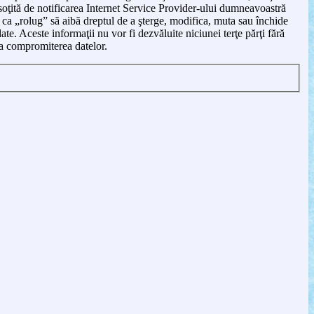
soţită de notificarea Internet Service Provider-ului dumneavoastră
d ca „rolug” să aibă dreptul de a şterge, modifica, muta sau închide
te. Aceste informaţii nu vor fi dezvăluite niciunei terţe părţi fără
a compromiterea datelor.