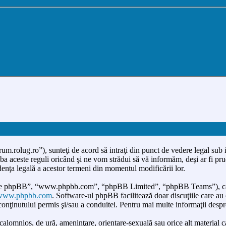
um.rolug.ro”), sunteţi de acord să intraţi din punct de vedere legal sub 
a aceste reguli oricând şi ne vom strădui să vă informăm, deşi ar fi prude
denţa legală a acestor termeni din momentul modificării lor.
ware phpBB”, “www.phpbb.com”, “phpBB Limited”, “phpBB Teams”), care 
www.phpbb.com
. Software-ul phpBB facilitează doar discuţiile care a
 conţinutului permis şi/sau a conduitei. Pentru mai multe informaţii desp
calomnios, de ură, ameninţare, orientare-sexuală sau orice alt material ca