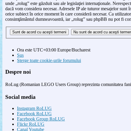
unde „rolug” este găzduit sau ale legislaţiei internaţionale. Nerespe
dacă vom considera necesar. Adresele IP ale tuturor mesajelor sunt înr
orice subiect în orice moment în care consideră necesar. Ca utilizator 
consimţământul dumneavoastră, iar „rolug” sau phpBB nu pot fi consi
Ora este UTC+03:00 Europe/Bucharest
Sus
Şterge toate cookie-urile forumului
Despre noi
RoLug (Romanian LEGO Users Group) reprezinta comunitatea fanilor
Social media
Instagram RoLUG
Facebook RoLUG
Facebook Group RoLUG
Flickr RoLUG
Canal Youtube