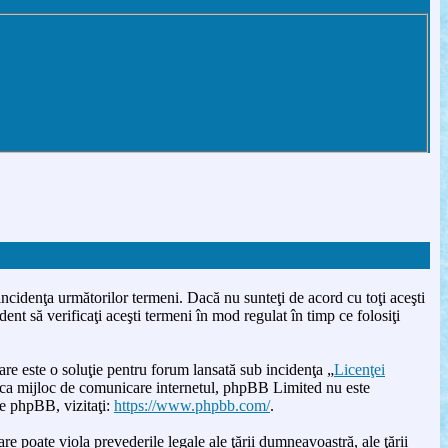
incidenţa următorilor termeni. Dacă nu sunteţi de acord cu toţi aceşti
nt să verificaţi aceşti termeni în mod regulat în timp ce folosiţi
este o soluţie pentru forum lansată sub incidenţa „
Licenţei
u ca mijloc de comunicare internetul, phpBB Limited nu este
re phpBB, vizitaţi:
https://www.phpbb.com/
.
re poate viola prevederile legale ale ţării dumneavoastră, ale ţării