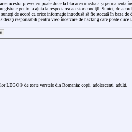
ctarea acestor prevederi poate duce la blocarea imediată şi permanentă în
egistrate pentru a ajuta la respectarea acestor condiţii. Sunteţi de acor
sunteţi de acord ca orice informaţie introdusă să fie stocată în baza de da
deraţi responsabili pentru vreo încercare de hacking care poate duce l
 LEGO® de toate varstele din Romania: copii, adolescenti, adulti.