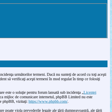
incidenţa următorilor termeni. Dacă nu sunteţi de acord cu toţi aceşti
nt să verificaţi aceşti termeni în mod regulat în timp ce folosiţi
este o soluţie pentru forum lansată sub incidenţa „
Licenţei
u ca mijloc de comunicare internetul, phpBB Limited nu este
re phpBB, vizitaţi:
https://www.phpbb.com/
.
re poate viola prevederile legale ale ţării dumneavoastră, ale ţării