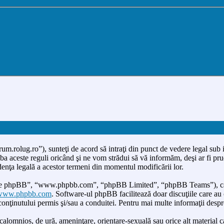
um.rolug.ro”), sunteţi de acord să intraţi din punct de vedere legal sub 
a aceste reguli oricând şi ne vom strădui să vă informăm, deşi ar fi prude
denţa legală a acestor termeni din momentul modificării lor.
ware phpBB”, “www.phpbb.com”, “phpBB Limited”, “phpBB Teams”), care 
www.phpbb.com
. Software-ul phpBB facilitează doar discuţiile care a
 conţinutului permis şi/sau a conduitei. Pentru mai multe informaţii desp
calomnios, de ură, ameninţare, orientare-sexuală sau orice alt material ca