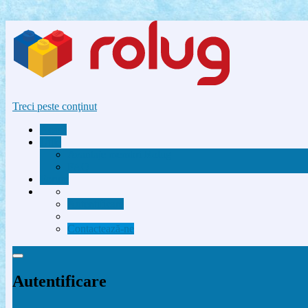
Treci peste conţinut
Acasă
Utile
Avantaje membri Rolug
FAQ
Forum
Autentificare
Contactează-ne
Autentificare