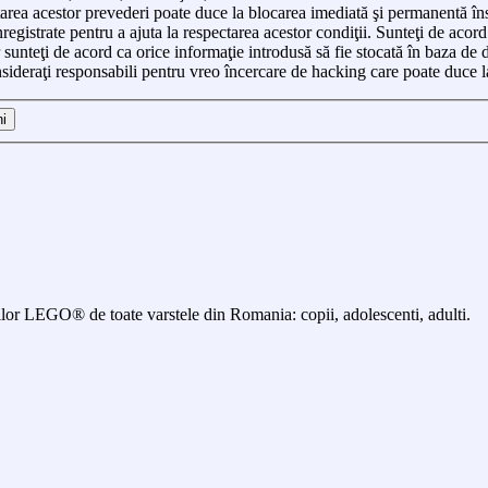
ctarea acestor prevederi poate duce la blocarea imediată şi permanentă în
egistrate pentru a ajuta la respectarea acestor condiţii. Sunteţi de acor
sunteţi de acord ca orice informaţie introdusă să fie stocată în baza de da
deraţi responsabili pentru vreo încercare de hacking care poate duce l
 LEGO® de toate varstele din Romania: copii, adolescenti, adulti.