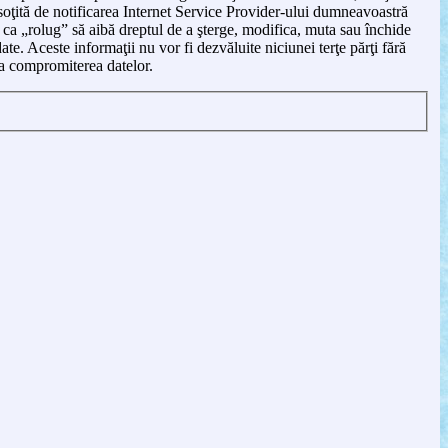
soţită de notificarea Internet Service Provider-ului dumneavoastră
d ca „rolug” să aibă dreptul de a şterge, modifica, muta sau închide
te. Aceste informaţii nu vor fi dezvăluite niciunei terţe părţi fără
a compromiterea datelor.