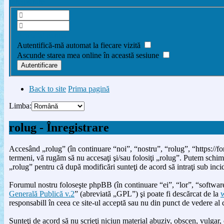
Înregistrare
Am uitat parola
Autentifică-mă automat la fiecare vizită
Ascunde starea mea online în această sesiune
Back to site
Prima pagină
Limba:
rolug - Înregistrare
Accesând „rolug” (în continuare “noi”, “nostru”, “rolug”, “https://for
termeni, vă rugăm să nu accesaţi şi/sau folosiţi „rolug”. Putem schimb
„rolug” pentru că după modificări sunteţi de acord să intraţi sub inci
Forumul nostru foloseşte phpBB (în continuare “ei”, “lor”, “soft
Generală Publică v.2
” (abreviată „GPL”) şi poate fi descărcat de la
responsabill în ceea ce site-ul acceptă sau nu din punct de vedere al
Sunteţi de acord să nu scrieţi niciun material abuziv, obscen, vulgar, 