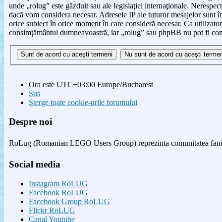
unde „rolug” este găzduit sau ale legislaţiei internaţionale. Nerespe
dacă vom considera necesar. Adresele IP ale tuturor mesajelor sunt înr
orice subiect în orice moment în care consideră necesar. Ca utilizator 
consimţământul dumneavoastră, iar „rolug” sau phpBB nu pot fi consi
Ora este UTC+03:00 Europe/Bucharest
Sus
Şterge toate cookie-urile forumului
Despre noi
RoLug (Romanian LEGO Users Group) reprezinta comunitatea fanilor
Social media
Instagram RoLUG
Facebook RoLUG
Facebook Group RoLUG
Flickr RoLUG
Canal Youtube