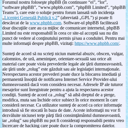
Forumul nostru foloseşte phpBB (în continuare “ei”, “lor”,
“software phpBB”, “www.phpbb.com”, “phpBB Limited”, “phpBB
Teams”), care este o soluţie pentru forum lansată sub incidenţa
„
Licenţei Generală Publică v.2
” (abreviată „GPL”) şi poate fi
descărcat de la
www.phpbb.com
. Software-ul phpBB facilitează
doar discuţiile care au ca mijloc de comunicare internetul, phpBB
Limited nu este responsabill în ceea ce site-ul acceptă sau nu din
punct de vedere al conţinutului permis şi/sau a conduitei. Pentru mai
multe informaţii despre phpBB, vizitaţi:
https://www.phpbb.com/
.
Sunteţi de acord să nu scrieţi niciun material abuziv, obscen, vulgar,
calomnios, de ură, ameninţare, orientare-sexuală sau orice alt
material care poate viola prevederile legale ale ţării dumneavoastră,
ale ţării unde „rolug” este găzduit sau ale legislaţiei internaţionale.
Nerespectarea acestor prevederi poate duce la blocarea imediată şi
permanentă însoţită de notificarea Internet Service Provider-ului
dumneavoastră dacă vom considera necesar. Adresele IP ale tuturor
mesajelor sunt înregistrate pentru a ajuta la respectarea acestor
condiţii. Sunteţi de acord ca „rolug” să aibă dreptul de a şterge,
modifica, muta sau închide orice subiect în orice moment în care
consideră necesar. Ca utilizator sunteţi de acord ca orice informaţie
introdusă să fie stocată în baza de date. Aceste informaţii nu vor fi
dezvăluite niciunei terţe părţi fără consimţământul dumneavoastră,
iar „rolug” sau phpBB nu pot fi consideraţi responsabili pentru vreo
încercare de hacking care poate duce la compromiterea datelor.