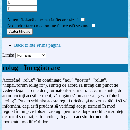
Am uitat parola
Autentifică-mă automat la fiecare vizită
Ascunde starea mea online în această sesiune
Back to site
Prima pagină
Limba:
rolug - Înregistrare
Accesând „rolug” (în continuare “noi”, “nostru”, “rolug”,
“https://forum.rolug.ro”), sunteţi de acord să intraţi din punct de
vedere legal sub incidenţa următorilor termeni. Dacă nu sunteţi de
acord cu toţi aceşti termeni, vă rugăm să nu accesaţi şi/sau folosiţi
„rolug”. Putem schimba aceste reguli oricând şi ne vom strădui să vă
informăm, deşi ar fi prudent să verificaţi aceşti termeni în mod
regulat în timp ce folosiţi „rolug” pentru că după modificări sunteţi
de acord să intraţi sub incidenţa legală a acestor termeni din
momentul modificării lor.