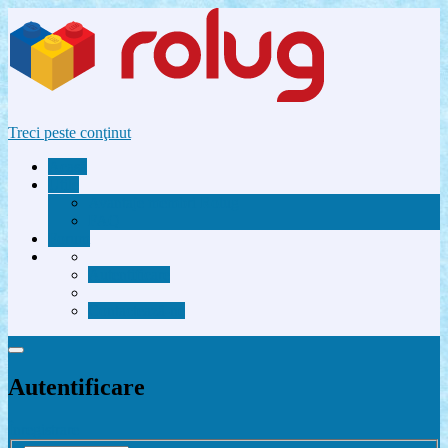
Treci peste conţinut
Acasă
Utile
Avantaje membri Rolug
FAQ
Forum
Autentificare
Contactează-ne
Autentificare
Înregistrare