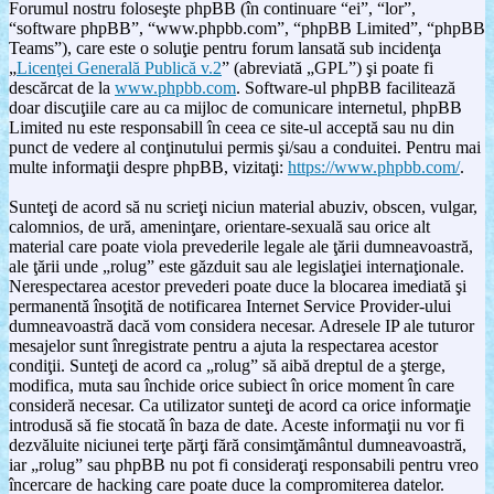
Forumul nostru foloseşte phpBB (în continuare “ei”, “lor”,
“software phpBB”, “www.phpbb.com”, “phpBB Limited”, “phpBB
Teams”), care este o soluţie pentru forum lansată sub incidenţa
„
Licenţei Generală Publică v.2
” (abreviată „GPL”) şi poate fi
descărcat de la
www.phpbb.com
. Software-ul phpBB facilitează
doar discuţiile care au ca mijloc de comunicare internetul, phpBB
Limited nu este responsabill în ceea ce site-ul acceptă sau nu din
punct de vedere al conţinutului permis şi/sau a conduitei. Pentru mai
multe informaţii despre phpBB, vizitaţi:
https://www.phpbb.com/
.
Sunteţi de acord să nu scrieţi niciun material abuziv, obscen, vulgar,
calomnios, de ură, ameninţare, orientare-sexuală sau orice alt
material care poate viola prevederile legale ale ţării dumneavoastră,
ale ţării unde „rolug” este găzduit sau ale legislaţiei internaţionale.
Nerespectarea acestor prevederi poate duce la blocarea imediată şi
permanentă însoţită de notificarea Internet Service Provider-ului
dumneavoastră dacă vom considera necesar. Adresele IP ale tuturor
mesajelor sunt înregistrate pentru a ajuta la respectarea acestor
condiţii. Sunteţi de acord ca „rolug” să aibă dreptul de a şterge,
modifica, muta sau închide orice subiect în orice moment în care
consideră necesar. Ca utilizator sunteţi de acord ca orice informaţie
introdusă să fie stocată în baza de date. Aceste informaţii nu vor fi
dezvăluite niciunei terţe părţi fără consimţământul dumneavoastră,
iar „rolug” sau phpBB nu pot fi consideraţi responsabili pentru vreo
încercare de hacking care poate duce la compromiterea datelor.