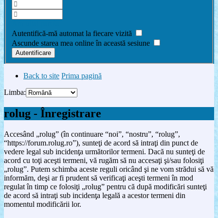
Am uitat parola
Autentifică-mă automat la fiecare vizită
Ascunde starea mea online în această sesiune
Back to site
Prima pagină
Limba:
rolug - Înregistrare
Accesând „rolug” (în continuare “noi”, “nostru”, “rolug”,
“https://forum.rolug.ro”), sunteţi de acord să intraţi din punct de
vedere legal sub incidenţa următorilor termeni. Dacă nu sunteţi de
acord cu toţi aceşti termeni, vă rugăm să nu accesaţi şi/sau folosiţi
„rolug”. Putem schimba aceste reguli oricând şi ne vom strădui să vă
informăm, deşi ar fi prudent să verificaţi aceşti termeni în mod
regulat în timp ce folosiţi „rolug” pentru că după modificări sunteţi
de acord să intraţi sub incidenţa legală a acestor termeni din
momentul modificării lor.