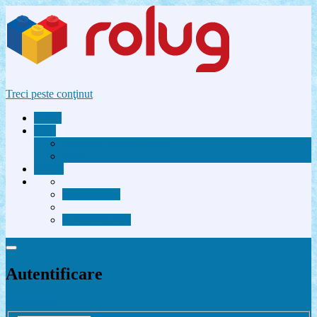
Treci peste conţinut
Acasă
Utile
Avantaje membri Rolug
FAQ
Forum
Autentificare
Contactează-ne
Autentificare
Înregistrare