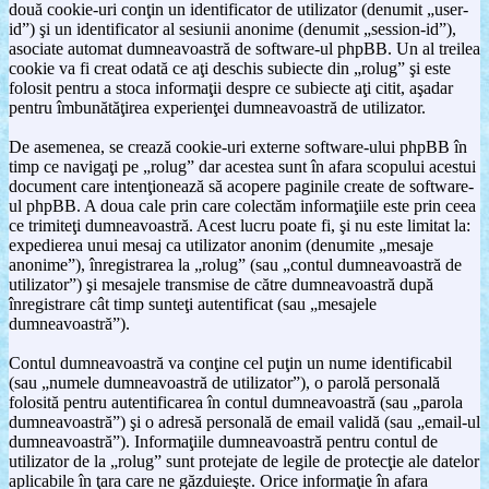
două cookie-uri conţin un identificator de utilizator (denumit „user-
id”) şi un identificator al sesiunii anonime (denumit „session-id”),
asociate automat dumneavoastră de software-ul phpBB. Un al treilea
cookie va fi creat odată ce aţi deschis subiecte din „rolug” şi este
folosit pentru a stoca informaţii despre ce subiecte aţi citit, aşadar
pentru îmbunătăţirea experienţei dumneavoastră de utilizator.
De asemenea, se crează cookie-uri externe software-ului phpBB în
timp ce navigaţi pe „rolug” dar acestea sunt în afara scopului acestui
document care intenţionează să acopere paginile create de software-
ul phpBB. A doua cale prin care colectăm informaţiile este prin ceea
ce trimiteţi dumneavoastră. Acest lucru poate fi, şi nu este limitat la:
expedierea unui mesaj ca utilizator anonim (denumite „mesaje
anonime”), înregistrarea la „rolug” (sau „contul dumneavoastră de
utilizator”) şi mesajele transmise de către dumneavoastră după
înregistrare cât timp sunteţi autentificat (sau „mesajele
dumneavoastră”).
Contul dumneavoastră va conţine cel puţin un nume identificabil
(sau „numele dumneavoastră de utilizator”), o parolă personală
folosită pentru autentificarea în contul dumneavoastră (sau „parola
dumneavoastră”) şi o adresă personală de email validă (sau „email-ul
dumneavoastră”). Informaţiile dumneavoastră pentru contul de
utilizator de la „rolug” sunt protejate de legile de protecţie ale datelor
aplicabile în ţara care ne găzduieşte. Orice informaţie în afara