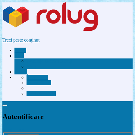
Treci peste conţinut
Acasă
Utile
Avantaje membri Rolug
FAQ
Forum
Înregistrare
Autentificare
Contactează-ne
Autentificare
Înregistrare