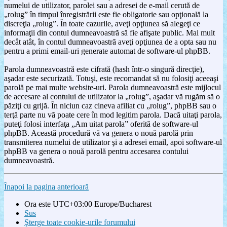
numelui de utilizator, parolei sau a adresei de e-mail cerută de
„rolug” în timpul înregistrării este fie obligatorie sau opţională la
discreţia „rolug”. În toate cazurile, aveţi opţiunea să alegeţi ce
informaţii din contul dumneavoastră să fie afişate public. Mai mult
decât atât, în contul dumneavoastră aveţi opţiunea de a opta sau nu
pentru a primi email-uri generate automat de software-ul phpBB.
Parola dumneavoastră este cifrată (hash într-o singură direcţie),
aşadar este securizată. Totuşi, este recomandat să nu folosiţi aceeaşi
parolă pe mai multe website-uri. Parola dumneavoastră este mijlocul
de accesare al contului de utilizator la „rolug”, aşadar vă rugăm să o
păziţi cu grijă. În niciun caz cineva afiliat cu „rolug”, phpBB sau o
terţă parte nu vă poate cere în mod legitim parola. Dacă uitaţi parola,
puteţi folosi interfaţa „Am uitat parola” oferită de software-ul
phpBB. Această procedură vă va genera o nouă parolă prin
transmiterea numelui de utilizator şi a adresei email, apoi software-ul
phpBB va genera o nouă parolă pentru accesarea contului
dumneavoastră.
Înapoi la pagina anterioară
Ora este UTC+03:00 Europe/Bucharest
Sus
Şterge toate cookie-urile forumului