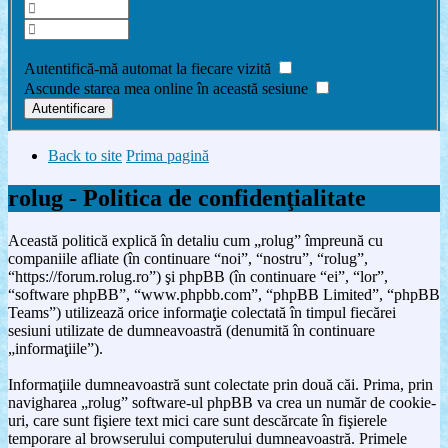
Am uitat parola
Autentifică-mă automat la fiecare vizită
Ascunde starea mea online în această sesiune
Back to site
Prima pagină
rolug - Politica de confidenţialitate
Această politică explică în detaliu cum „rolug” împreună cu
companiile afliate (în continuare “noi”, “nostru”, “rolug”,
“https://forum.rolug.ro”) şi phpBB (în continuare “ei”, “lor”,
“software phpBB”, “www.phpbb.com”, “phpBB Limited”, “phpBB
Teams”) utilizează orice informaţie colectată în timpul fiecărei
sesiuni utilizate de dumneavoastră (denumită în continuare
„informaţiile”).
Informaţiile dumneavoastră sunt colectate prin două căi. Prima, prin
navigharea „rolug” software-ul phpBB va crea un număr de cookie-
uri, care sunt fişiere text mici care sunt descărcate în fişierele
temporare al browserului computerului dumneavoastră. Primele