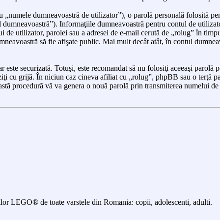
 „numele dumneavoastră de utilizator”), o parolă personală folosită pen
dumneavoastră”). Informaţiile dumneavoastră pentru contul de utilizator 
 de utilizator, parolei sau a adresei de e-mail cerută de „rolug” în timpul 
dumneavoastră să fie afişate public. Mai mult decât atât, în contul dumne
dar este securizată. Totuşi, este recomandat să nu folosiţi aceeaşi parol
iţi cu grijă. În niciun caz cineva afiliat cu „rolug”, phpBB sau o terţă p
astă procedură vă va genera o nouă parolă prin transmiterea numelui de 
 LEGO® de toate varstele din Romania: copii, adolescenti, adulti.