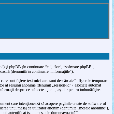
.ro”) şi phpBB (în continuare “ei”, “lor”, “software phpBB”,
stră (denumită în continuare „informaţiile”).
re sunt fişiere text mici care sunt descărcate în fişierele temporare
tor al sesiunii anonime (denumit „session-id”), asociate automat
formaţii despre ce subiecte aţi citit, aşadar pentru îmbunătăţirea
ument care intenţionează să acopere paginile create de software-ul
pedierea unui mesaj ca utilizator anonim (denumite „mesaje anonime”),
unteţi autentificat (sau „mesajele dumneavoastră”).