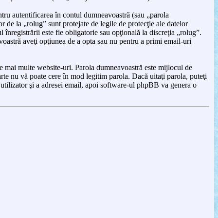
tru autentificarea în contul dumneavoastră (sau „parola
de la „rolug” sunt protejate de legile de protecţie ale datelor
înregistrării este fie obligatorie sau opţională la discreţia „rolug”.
avoastră aveţi opţiunea de a opta sau nu pentru a primi email-uri
ă pe mai multe website-uri. Parola dumneavoastră este mijlocul de
arte nu vă poate cere în mod legitim parola. Dacă uitaţi parola, puteţi
utilizator şi a adresei email, apoi software-ul phpBB va genera o