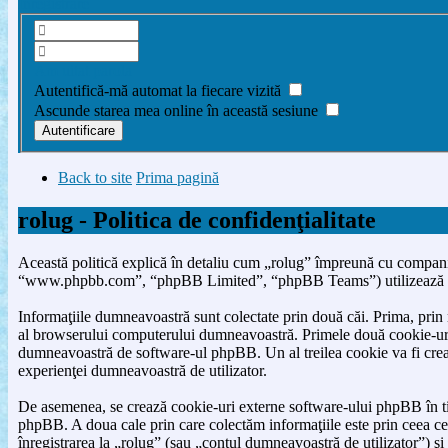
Înregistrare
Am uitat parola
Autentifică-mă automat la fiecare vizită
Ascunde starea mea online în această sesiune
Back to site
Prima pagină
rolug - Politica de confidenţialitate
Această politică explică în detaliu cum „rolug” împreună cu companii
“www.phpbb.com”, “phpBB Limited”, “phpBB Teams”) utilizează orice 
Informaţiile dumneavoastră sunt colectate prin două căi. Prima, prin
al browserului computerului dumneavoastră. Primele două cookie-uri co
dumneavoastră de software-ul phpBB. Un al treilea cookie va fi creat o
experienţei dumneavoastră de utilizator.
De asemenea, se crează cookie-uri externe software-ului phpBB în tim
phpBB. A doua cale prin care colectăm informaţiile este prin ceea ce 
înregistrarea la „rolug” (sau „contul dumneavoastră de utilizator”) ş