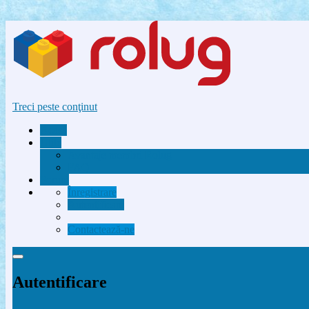
Treci peste conţinut
Acasă
Utile
Avantaje membri Rolug
FAQ
Forum
Înregistrare
Autentificare
Contactează-ne
Autentificare