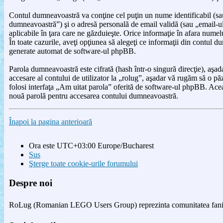
Contul dumneavoastră va conţine cel puţin un nume identificabil (sau
dumneavoastră”) şi o adresă personală de email validă (sau „email-ul 
aplicabile în ţara care ne găzduieşte. Orice informaţie în afara numelui
În toate cazurile, aveţi opţiunea să alegeţi ce informaţii din contul 
generate automat de software-ul phpBB.
Parola dumneavoastră este cifrată (hash într-o singură direcţie), aşa
accesare al contului de utilizator la „rolug”, aşadar vă rugăm să o păz
folosi interfaţa „Am uitat parola” oferită de software-ul phpBB. Ace
nouă parolă pentru accesarea contului dumneavoastră.
Înapoi la pagina anterioară
Ora este UTC+03:00 Europe/Bucharest
Sus
Şterge toate cookie-urile forumului
Despre noi
RoLug (Romanian LEGO Users Group) reprezinta comunitatea fanilor