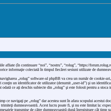
le afliate (în continuare “noi”, “nostru”, “rolug”, “https://forum.rolug
informaţie colectată în timpul fiecărei sesiuni utilizate de dumneavoa
 navigharea „rolug” software-ul phpBB va crea un număr de cookie-uri, ca
nţin un identificator de utilizator (denumit „user-id”) şi un identifica
dată ce aţi deschis subiecte din „rolug” şi este folosit pentru a stoca in
p ce navigaţi pe „rolug” dar acestea sunt în afara scopului acestui doc
trimiteţi dumneavoastră. Acest lucru poate fi, şi nu este limitat la: ex
i mesajele transmise de către dumneavoastră după înregistrare cât timp s