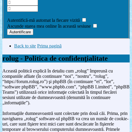
Am uitat parola
Autentifică-mă automat la fiecare vizită
Ascunde starea mea online în această sesiune
Back to site
Prima pagină
rolug - Politica de confidenţialitate
Această politică explică în detaliu cum „rolug” împreună cu
companiile afliate (în continuare “noi”, “nostru”, “rolug”,
“https://forum.rolug.ro”) şi phpBB (în continuare “ei”, “lor”,
“software phpBB”, “www.phpbb.com”, “phpBB Limited”, “phpBB
Teams”) utilizează orice informaţie colectată în timpul fiecărei
sesiuni utilizate de dumneavoastră (denumită în continuare
„informaţiile”).
Informaţiile dumneavoastră sunt colectate prin două căi. Prima, prin
navigharea „rolug” software-ul phpBB va crea un număr de cookie-
uri, care sunt fişiere text mici care sunt descărcate în fişierele
temporare al browserului computerului dumneavoastră. Primele