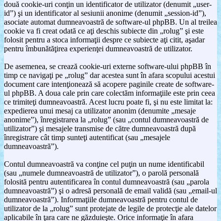
două cookie-uri conţin un identificator de utilizator (denumit „user-
id”) şi un identificator al sesiunii anonime (denumit „session-id”),
asociate automat dumneavoastră de software-ul phpBB. Un al treilea
cookie va fi creat odată ce aţi deschis subiecte din „rolug” şi este
folosit pentru a stoca informaţii despre ce subiecte aţi citit, aşadar
pentru îmbunătăţirea experienţei dumneavoastră de utilizator.
De asemenea, se crează cookie-uri externe software-ului phpBB în
timp ce navigaţi pe „rolug” dar acestea sunt în afara scopului acestui
document care intenţionează să acopere paginile create de software-
ul phpBB. A doua cale prin care colectăm informaţiile este prin ceea
ce trimiteţi dumneavoastră. Acest lucru poate fi, şi nu este limitat la:
expedierea unui mesaj ca utilizator anonim (denumite „mesaje
anonime”), înregistrarea la „rolug” (sau „contul dumneavoastră de
utilizator”) şi mesajele transmise de către dumneavoastră după
înregistrare cât timp sunteţi autentificat (sau „mesajele
dumneavoastră”).
Contul dumneavoastră va conţine cel puţin un nume identificabil
(sau „numele dumneavoastră de utilizator”), o parolă personală
folosită pentru autentificarea în contul dumneavoastră (sau „parola
dumneavoastră”) şi o adresă personală de email validă (sau „email-ul
dumneavoastră”). Informaţiile dumneavoastră pentru contul de
utilizator de la „rolug” sunt protejate de legile de protecţie ale datelor
aplicabile în ţara care ne găzduieşte. Orice informaţie în afara