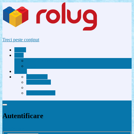
Treci peste conţinut
Acasă
Utile
Avantaje membri Rolug
FAQ
Forum
Înregistrare
Autentificare
Contactează-ne
Autentificare
Înregistrare