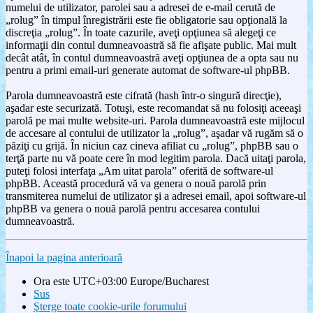
numelui de utilizator, parolei sau a adresei de e-mail cerută de
„rolug” în timpul înregistrării este fie obligatorie sau opţională la
discreţia „rolug”. În toate cazurile, aveţi opţiunea să alegeţi ce
informaţii din contul dumneavoastră să fie afişate public. Mai mult
decât atât, în contul dumneavoastră aveţi opţiunea de a opta sau nu
pentru a primi email-uri generate automat de software-ul phpBB.
Parola dumneavoastră este cifrată (hash într-o singură direcţie),
aşadar este securizată. Totuşi, este recomandat să nu folosiţi aceeaşi
parolă pe mai multe website-uri. Parola dumneavoastră este mijlocul
de accesare al contului de utilizator la „rolug”, aşadar vă rugăm să o
păziţi cu grijă. În niciun caz cineva afiliat cu „rolug”, phpBB sau o
terţă parte nu vă poate cere în mod legitim parola. Dacă uitaţi parola,
puteţi folosi interfaţa „Am uitat parola” oferită de software-ul
phpBB. Această procedură vă va genera o nouă parolă prin
transmiterea numelui de utilizator şi a adresei email, apoi software-ul
phpBB va genera o nouă parolă pentru accesarea contului
dumneavoastră.
Înapoi la pagina anterioară
Ora este UTC+03:00 Europe/Bucharest
Sus
Şterge toate cookie-urile forumului