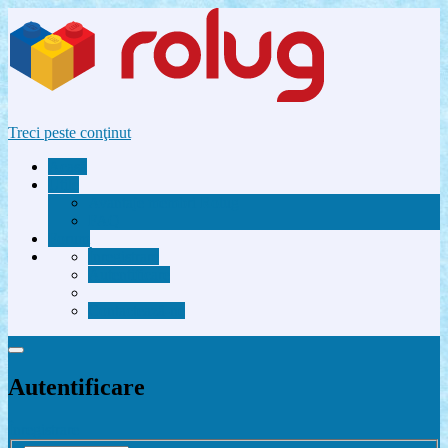
Treci peste conţinut
Acasă
Utile
Avantaje membri Rolug
FAQ
Forum
Înregistrare
Autentificare
Contactează-ne
Autentificare
Înregistrare