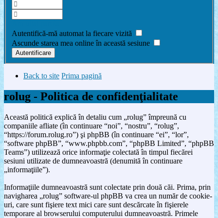
Am uitat parola
Autentifică-mă automat la fiecare vizită
Ascunde starea mea online în această sesiune
Back to site
Prima pagină
rolug - Politica de confidenţialitate
Această politică explică în detaliu cum „rolug” împreună cu
companiile afliate (în continuare “noi”, “nostru”, “rolug”,
“https://forum.rolug.ro”) şi phpBB (în continuare “ei”, “lor”,
“software phpBB”, “www.phpbb.com”, “phpBB Limited”, “phpBB
Teams”) utilizează orice informaţie colectată în timpul fiecărei
sesiuni utilizate de dumneavoastră (denumită în continuare
„informaţiile”).
Informaţiile dumneavoastră sunt colectate prin două căi. Prima, prin
navigharea „rolug” software-ul phpBB va crea un număr de cookie-
uri, care sunt fişiere text mici care sunt descărcate în fişierele
temporare al browserului computerului dumneavoastră. Primele