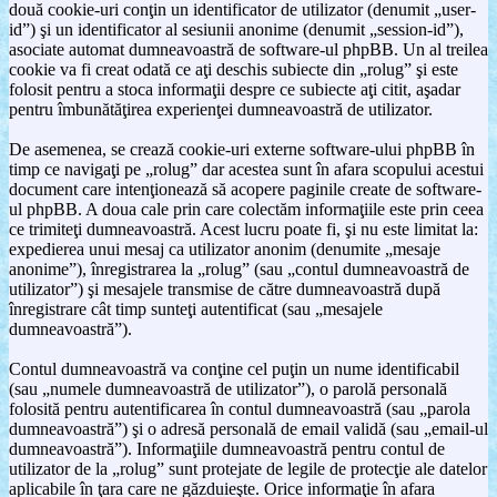
două cookie-uri conţin un identificator de utilizator (denumit „user-
id”) şi un identificator al sesiunii anonime (denumit „session-id”),
asociate automat dumneavoastră de software-ul phpBB. Un al treilea
cookie va fi creat odată ce aţi deschis subiecte din „rolug” şi este
folosit pentru a stoca informaţii despre ce subiecte aţi citit, aşadar
pentru îmbunătăţirea experienţei dumneavoastră de utilizator.
De asemenea, se crează cookie-uri externe software-ului phpBB în
timp ce navigaţi pe „rolug” dar acestea sunt în afara scopului acestui
document care intenţionează să acopere paginile create de software-
ul phpBB. A doua cale prin care colectăm informaţiile este prin ceea
ce trimiteţi dumneavoastră. Acest lucru poate fi, şi nu este limitat la:
expedierea unui mesaj ca utilizator anonim (denumite „mesaje
anonime”), înregistrarea la „rolug” (sau „contul dumneavoastră de
utilizator”) şi mesajele transmise de către dumneavoastră după
înregistrare cât timp sunteţi autentificat (sau „mesajele
dumneavoastră”).
Contul dumneavoastră va conţine cel puţin un nume identificabil
(sau „numele dumneavoastră de utilizator”), o parolă personală
folosită pentru autentificarea în contul dumneavoastră (sau „parola
dumneavoastră”) şi o adresă personală de email validă (sau „email-ul
dumneavoastră”). Informaţiile dumneavoastră pentru contul de
utilizator de la „rolug” sunt protejate de legile de protecţie ale datelor
aplicabile în ţara care ne găzduieşte. Orice informaţie în afara