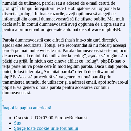
numelui de utilizator, parolei sau a adresei de e-mail cerută de
„rolug” în timpul înregistrării este fie obligatorie sau opţională la
discreţia „rolug”. În toate cazurile, aveţi opţiunea să alegeţi ce
informaţii din contul dumneavoastră să fie afişate public. Mai mult
decât atât, în contul dumneavoastră aveţi opţiunea de a opta sau nu
pentru a primi email-uri generate automat de software-ul phpBB.
Parola dumneavoastră este cifrată (hash într-o singură direcţie),
aşadar este securizată. Totuşi, este recomandat să nu folosiţi aceeaşi
parolă pe mai multe website-uri. Parola dumneavoastră este mijlocul
de accesare al contului de utilizator la „rolug”, aşadar vă rugăm să o
păziţi cu grijă. În niciun caz cineva afiliat cu „rolug”, phpBB sau o
terţă parte nu vă poate cere în mod legitim parola. Dacă uitaţi parola,
puteţi folosi interfaţa „Am uitat parola” oferită de software-ul
phpBB. Această procedură vă va genera o nouă parolă prin
transmiterea numelui de utilizator şi a adresei email, apoi software-ul
phpBB va genera o nouă parolă pentru accesarea contului
dumneavoastră.
Înapoi la pagina anterioară
Ora este UTC+03:00 Europe/Bucharest
Sus
Şterge toate cookie-urile forumului